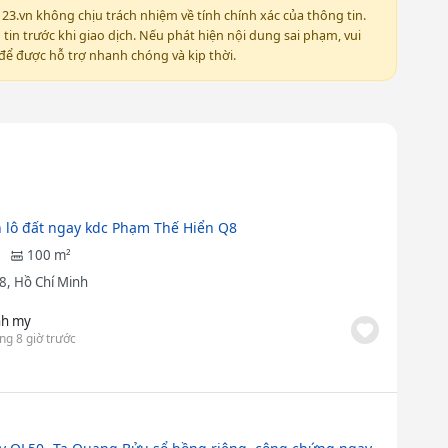
123.vn không chịu trách nhiệm về tính chính xác của thông tin.
in trước khi giao dịch. Nếu phát hiện nội dung sai phạm, vui
ể được hỗ trợ nhanh chóng và kịp thời.
 lô đất ngay kdc Phạm Thế Hiển Q8
100 m²
8, Hồ Chí Minh
nh my
ng 8 giờ trước