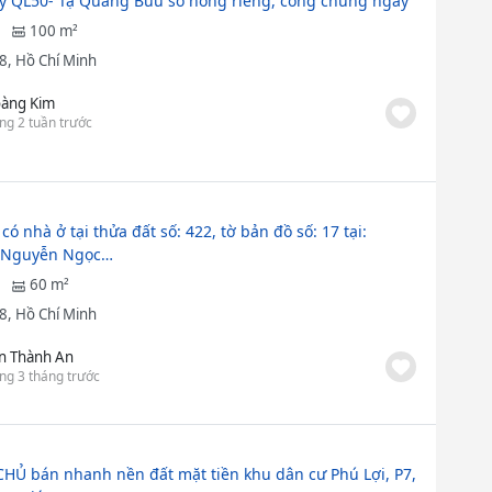
y QL50- Tạ Quang Bửu sổ hồng riêng, công chứng ngay
100 m²
8, Hồ Chí Minh
àng Kim
ng 2 tuần trước
có nhà ở tại thửa đất số: 422, tờ bản đồ số: 17 tại:
6 Nguyễn Ngọc…
60 m²
8, Hồ Chí Minh
n Thành An
ng 3 tháng trước
HỦ bán nhanh nền đất mặt tiền khu dân cư Phú Lợi, P7,