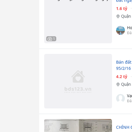
Đất nga
1.6 tỷ
Quận 
Ho
Đă
1
Bán đất 
95/2/1
4.2 tỷ
Quận 
Vạ
Đă
CHÍNH C