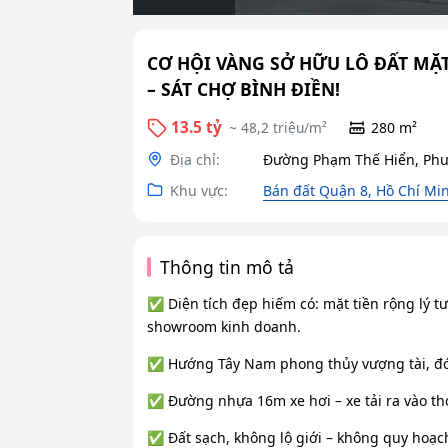
CƠ HỘI VÀNG SỞ HỮU LÔ ĐẤT MẶT 
– SÁT CHỢ BÌNH ĐIỀN!
13.5 tỷ
~ 48,2 triệu/m²
280 m²
Địa chỉ:
Đường Phạm Thế Hiển, Phư
Khu vực:
Bán đất Quận 8, Hồ Chí Mi
Thông tin mô tả
✅ Diện tích đẹp hiếm có: mặt tiền rộng lý t
showroom kinh doanh.
✅ Hướng Tây Nam phong thủy vượng tài, đón
✅ Đường nhựa 16m xe hơi – xe tải ra vào tho
✅ Đất sạch, không lộ giới – không quy hoạc