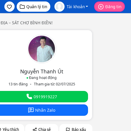
Quản lý tin
Tài khoản
Đăng tin
ĐỊA – SÁT CHỢ BÌNH ĐIỀN!
Nguyễn Thanh Út
Đang hoạt động
13 tin đăng
Tham gia từ: 02/07/2025
eo
0919919227
Nhắn Zalo
Yêu thích
Chia sẻ
Báo xấu