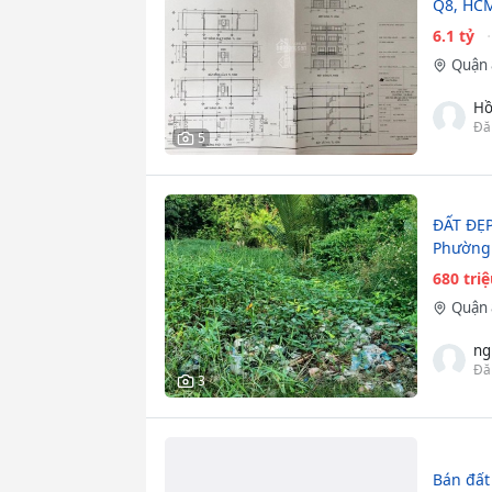
Q8, HCM
6.1 tỷ
Quận 
Hồ
Đă
5
ĐẤT ĐẸP
Phường 
680 tri
Quận 
ng
Đă
3
Bán đất