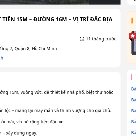
TIỀN 15M – ĐƯỜNG 16M – VỊ TRÍ ĐẮC ĐỊA
11 tháng trước
ờng 7, Quận 8, Hồ Chí Minh
nh
Bá
ưởng 15m, vuông vức, dễ thiết kế nhà phố, biệt thự hoặc
Bá
 lộc – mang lại may mắn và thịnh vượng cho gia chủ.
Bá
ải mái, vỉa hè rộng tiện đậu xe.
Bá
Bá
h – xây dựng ngay.