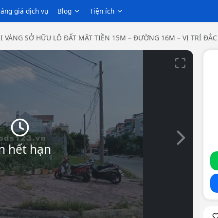
ảng giá dịch vụ
Blog
Tiện ích
I VÀNG SỞ HỮU LÔ ĐẤT MẶT TIỀN 15M – ĐƯỜNG 16M – VỊ TRÍ ĐẮC 
Slide tiếp th
n hết hạn