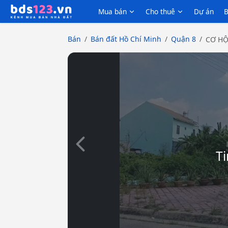
Mua bán
Cho thuê
Dự án
B
Bán
Bán đất Hồ Chí Minh
Quận 8
CƠ HỘ
Slide trước
Ti