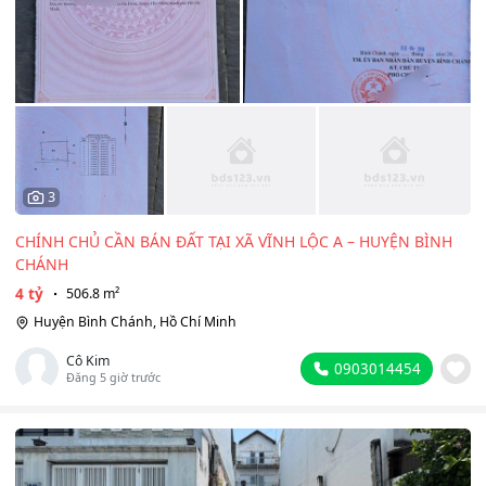
3
CHÍNH CHỦ CẦN BÁN ĐẤT TẠI XÃ VĨNH LỘC A – HUYỆN BÌNH
CHÁNH
4 tỷ
506.8 m²
Huyện Bình Chánh, Hồ Chí Minh
Cô Kim
0903014454
Đăng 5 giờ trước