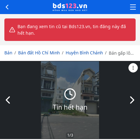
Bạn đang xem tin cũ tại Bds123.vn, tin đăng này đã
hết hạn.
Bán
Bán đất Hồ Chí Minh
Huyện Bình Chánh
Bán gấp lô
đất 100m2
giá 1tỷ250
ngay BXQ8,
đã có sổ
Slide trước
Slid
Tin hết hạn
1
/3