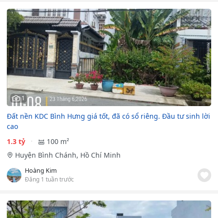
1
Đất nền KDC Bình Hưng giá tốt, đã có sổ riêng. Đầu tư sinh lời
cao
1.3 tỷ
100 m²
Huyện Bình Chánh, Hồ Chí Minh
Hoàng Kim
Đăng 1 tuần trước