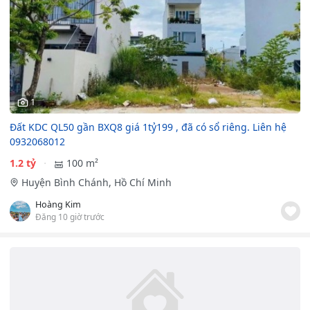
1
Đất KDC QL50 gần BXQ8 giá 1tỷ199 , đã có sổ riêng. Liên hệ
0932068012
1.2 tỷ
100 m²
Huyện Bình Chánh, Hồ Chí Minh
Hoàng Kim
Đăng 10 giờ trước