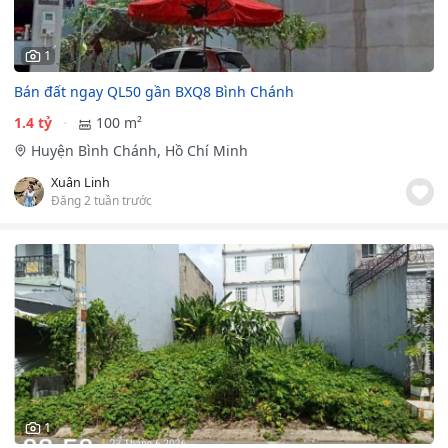
1
Bán đất ngay QL50 gần BXQ8 Bình Chánh
1.4 tỷ
100 m²
Huyện Bình Chánh, Hồ Chí Minh
Xuân Linh
Đăng 2 tuần trước
1