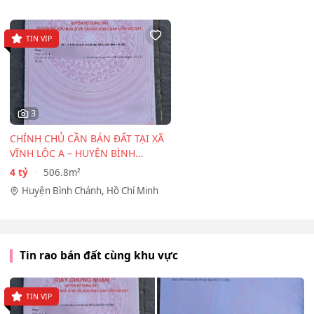
TIN VIP
3
CHÍNH CHỦ CẦN BÁN ĐẤT TẠI XÃ
VĨNH LỘC A – HUYỆN BÌNH
CHÁNH
4 tỷ
506.8m²
Huyện Bình Chánh, Hồ Chí Minh
Tin rao bán đất cùng khu vực
TIN VIP