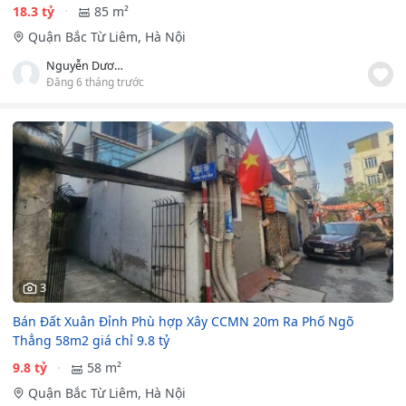
18.3 tỷ
85 m²
Quận Bắc Từ Liêm, Hà Nội
Nguyễn Dương
Đăng 6 tháng trước
3
Bán Đất Xuân Đỉnh Phù hợp Xây CCMN 20m Ra Phố Ngõ
Thẳng 58m2 giá chỉ 9.8 tỷ
9.8 tỷ
58 m²
Quận Bắc Từ Liêm, Hà Nội