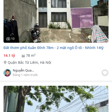
10
Đất thơm phố Xuân Đỉnh 78m - 2 mặt ngõ Ô tô - Nhỉnh 14tỷ
14.1 tỷ
78 m²
Quận Bắc Từ Liêm, Hà Nội
Nguyễn Quang Trường
Đăng 1 năm trước