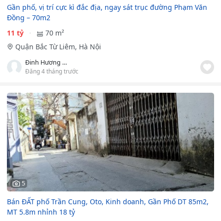
Gần phố, vị trí cực kì đắc địa, ngay sát trục đường Phạm Văn
Đồng – 70m2
11 tỷ
70 m²
Quận Bắc Từ Liêm, Hà Nội
Đinh Hương Giang
Đăng 4 tháng trước
5
Bán ĐẤT phố Trần Cung, Oto, Kinh doanh, Gần Phố DT 85m2,
MT 5.8m nhỉnh 18 tỷ