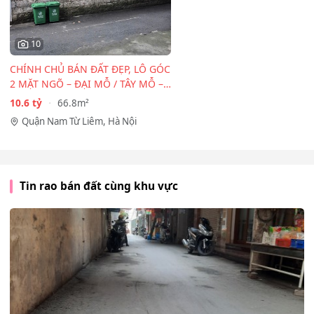
10
CHÍNH CHỦ BÁN ĐẤT ĐẸP, LÔ GÓC
2 MẶT NGÕ – ĐẠI MỖ / TÂY MỖ –
CẠNH…
10.6 tỷ
66.8m²
Quận Nam Từ Liêm, Hà Nội
Tin rao bán đất cùng khu vực