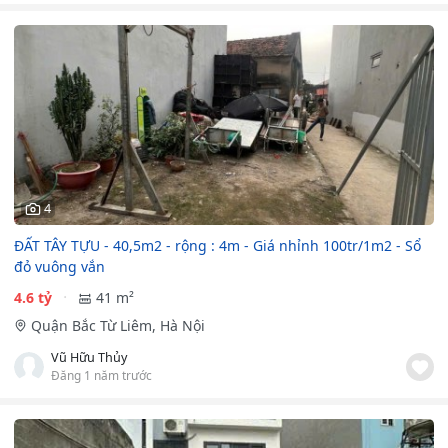
4
ĐẤT TÂY TỰU - 40,5m2 - rộng : 4m - Giá nhỉnh 100tr/1m2 - Sổ
đỏ vuông vắn
4.6 tỷ
41 m²
Quận Bắc Từ Liêm, Hà Nội
Vũ Hữu Thủy
Đăng 1 năm trước