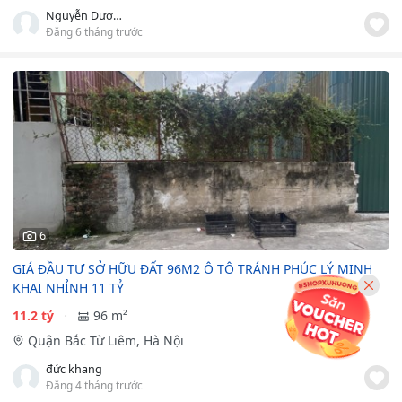
Nguyễn Dương
Đăng 6 tháng trước
6
GIÁ ĐẦU TƯ SỞ HỮU ĐẤT 96M2 Ô TÔ TRÁNH PHÚC LÝ MINH
KHAI NHỈNH 11 TỶ
11.2 tỷ
96 m²
Quận Bắc Từ Liêm, Hà Nội
đức khang
Đăng 4 tháng trước