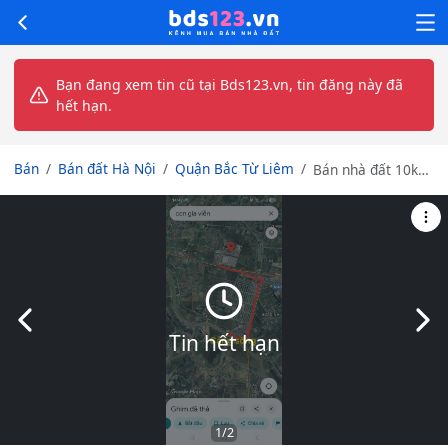
Bạn đang xem tin cũ tại Bds123.vn, tin đăng này đã
hết hạn.
Bán
Bán đất Hà Nội
Quận Bắc Từ Liêm
Bán nhà đất 10k
m2 bắc từ liêm,
giá đầu tư.
Slide trước
Slid
Tin hết hạn
1
/2