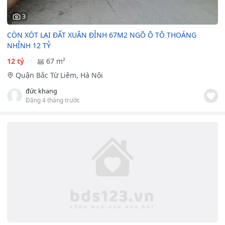
3
CÒN XÓT LẠI ĐẤT XUÂN ĐỈNH 67M2 NGÕ Ô TÔ THOÁNG
NHỈNH 12 TỶ
12 tỷ
67 m²
Quận Bắc Từ Liêm, Hà Nội
đức khang
Đăng 4 tháng trước