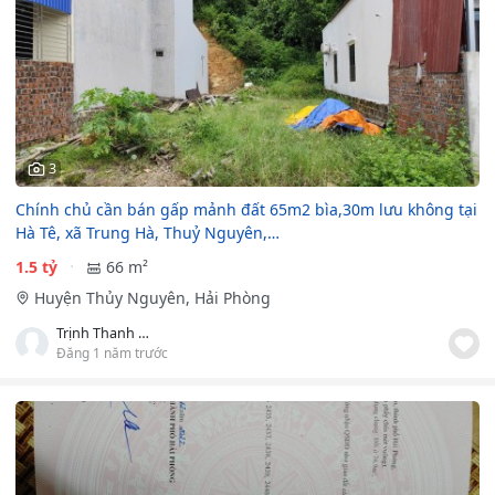
3
Chính chủ cần bán gấp mảnh đất 65m2 bìa,30m lưu không tại
Hà Tê, xã Trung Hà, Thuỷ Nguyên,…
1.5 tỷ
66 m²
Huyện Thủy Nguyên, Hải Phòng
Trịnh Thanh Mạnh
Đăng 1 năm trước