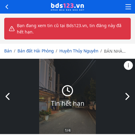
Bạn đang xem tin cũ tại Bds123.vn, tin đăng này đã
hết hạn.
Bán
Bán đất Hải Phòng
Huyện Thủy Nguyên
BÁN NHÀ
ĐẤT - VỊ TRÍ
ĐẸP tại Khu
Đầm Tràng,
xã Tân
Dương, Thủy
Nguyên, Hải
Phòng.
Slide trước
Slid
Tin hết hạn
1
/4