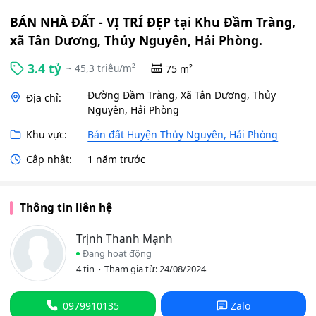
BÁN NHÀ ĐẤT - VỊ TRÍ ĐẸP tại Khu Đầm Tràng,
xã Tân Dương, Thủy Nguyên, Hải Phòng.
3.4 tỷ
~ 45,3 triệu/m²
75 m²
Đường Đầm Tràng, Xã Tân Dương, Thủy
Địa chỉ:
Nguyên, Hải Phòng
Khu vực:
Bán đất Huyện Thủy Nguyên, Hải Phòng
Cập nhật:
1 năm trước
Thông tin liên hệ
Trịnh Thanh Mạnh
Đang hoạt động
4 tin
Tham gia từ: 24/08/2024
0979910135
Zalo