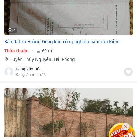
4
Bán đất xã Hoàng Động khu công nghiệp nam cầu Kiền
Thỏa thuận
60 m²
Huyện Thủy Nguyên, Hải Phòng
Đặng Văn Đức
Đăng 2 năm trước