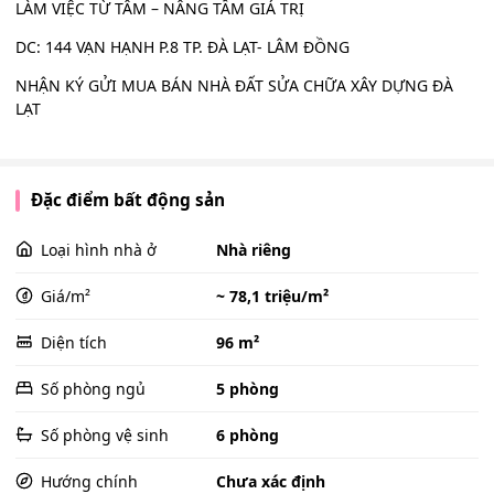
LÀM VIỆC TỪ TÂM – NÂNG TẦM GIÁ TRỊ
DC: 144 VẠN HẠNH P.8 TP. ĐÀ LẠT- LÂM ĐỒNG
NHẬN KÝ GỬI MUA BÁN NHÀ ĐẤT SỬA CHỮA XÂY DỰNG ĐÀ
LẠT
Đặc điểm bất động sản
Loại hình nhà ở
Nhà riêng
Giá/m²
~ 78,1 triệu/m²
Diện tích
96 m²
Số phòng ngủ
5 phòng
Số phòng vệ sinh
6 phòng
Hướng chính
Chưa xác định