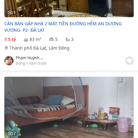
6
CẦN BÁN GẤP NHÀ 2 MẶT TIỀN ĐƯỜNG HẺM AN DƯƠNG
VƯƠNG- P2- ĐÀ LẠT
7.5 tỷ
83 m²
5
3
Thành phố Đà Lạt, Lâm Đồng
Phạm Huỳnh Đức
Đăng 1 năm trước
7