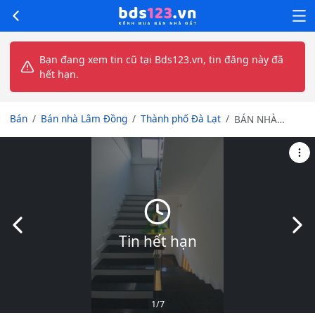
Bạn đang xem tin cũ tại Bds123.vn, tin đăng này đã
hết hạn.
Bán
Bán nhà Lâm Đồng
Thành phố Đà Lạt
BÁN NHÀ
ĐƯỜNG NHỰA
5M NGUYỄN
SIÊU, p7 - SRXD
- Diện tích:
96,04m2 - Nhà
2 mặt tiền
Slide trước
Slid
Tin hết hạn
1
/7