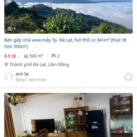
8
Bán gấp nhà view mây Tp. Đà Lạt, full thổ cư 341m² (thực tế
hơn 500m²)
6.5 tỷ
500 m²
2
Thành phố Đà Lạt, Lâm Đồng
Anh Tài
Đăng 1 năm trước