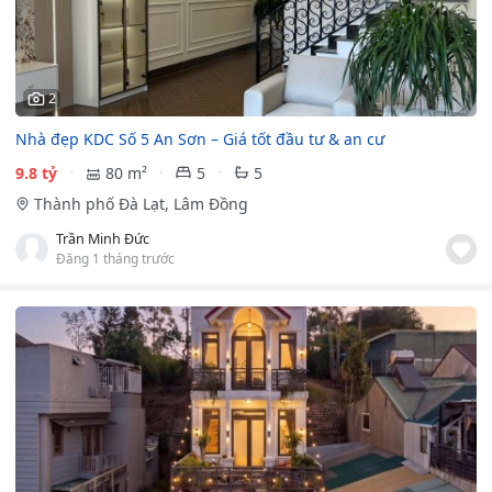
2
Nhà đẹp KDC Số 5 An Sơn – Giá tốt đầu tư & an cư
9.8 tỷ
80 m²
5
5
Thành phố Đà Lạt, Lâm Đồng
Trần Minh Đức
Đăng 1 tháng trước