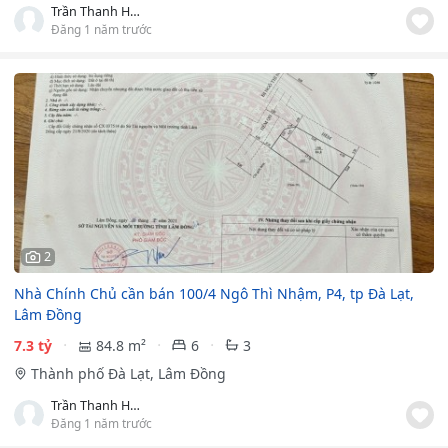
Trần Thanh Hồng
Đăng 1 năm trước
2
Nhà Chính Chủ cần bán 100/4 Ngô Thì Nhậm, P4, tp Đà Lạt,
Lâm Đồng
7.3 tỷ
84.8 m²
6
3
Thành phố Đà Lạt, Lâm Đồng
Trần Thanh Hồng
Đăng 1 năm trước