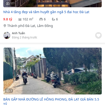
11
Nhà 4 tầng đẹp và tâm huyết gần ngã 5 đại học Đà Lạt
9.8 tỷ
102 m²
6
6
Thành phố Đà Lạt, Lâm Đồng
Anh Tuấn
Đăng 2 tháng trước
3
BÁN GẤP NHÀ ĐƯỜNG LÊ HỒNG PHONG, ĐÀ LẠT GIÁ BÁN 5.5
TỶ