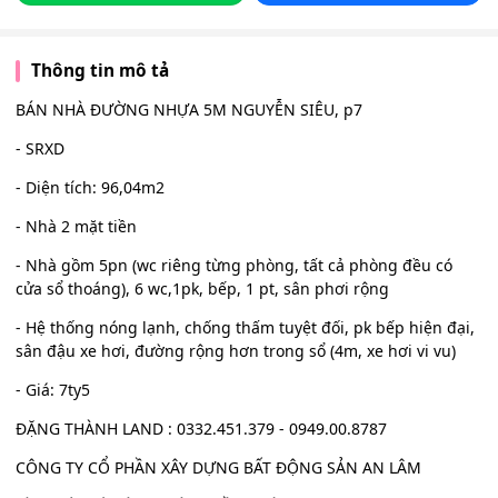
Thông tin mô tả
BÁN NHÀ ĐƯỜNG NHỰA 5M NGUYỄN SIÊU, p7
- SRXD
- Diện tích: 96,04m2
- Nhà 2 mặt tiền
- Nhà gồm 5pn (wc riêng từng phòng, tất cả phòng đều có
cửa sổ thoáng), 6 wc,1pk, bếp, 1 pt, sân phơi rộng
- Hệ thống nóng lạnh, chống thấm tuyệt đối, pk bếp hiện đại,
sân đậu xe hơi, đường rộng hơn trong sổ (4m, xe hơi vi vu)
- Giá: 7ty5
ĐẶNG THÀNH LAND : 0332.451.379 - 0949.00.8787
CÔNG TY CỔ PHẦN XÂY DỰNG BẤT ĐỘNG SẢN AN LÂM