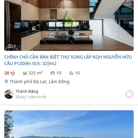
6
CHÍNH CHỦ CẦN BÁN BIỆT THỰ SONG LẬP KQH NGUYỄN HỮU
CẦU P12Diện tích: 325m2
28 tỷ
325 m²
10
10
Thành phố Đà Lạt, Lâm Đồng
Thành Đặng
Đăng 1 năm trước