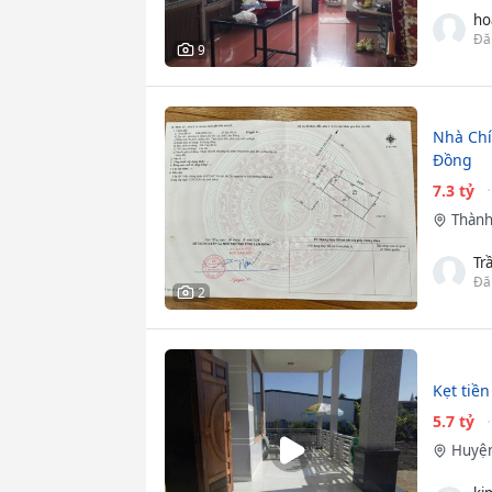
ho
Đă
9
Nhà Chí
Đồng
7.3 tỷ
Thành
Tr
Đă
2
Kẹt tiề
5.7 tỷ
Huyện