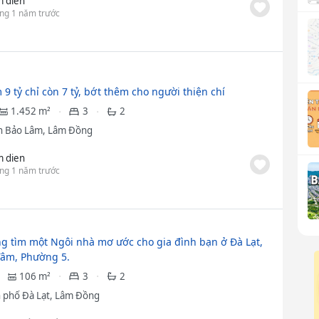
m dien
ng 1 năm trước
9 tỷ chỉ còn 7 tỷ, bớt thêm cho người thiện chí
1.452 m²
3
2
 Bảo Lâm, Lâm Đồng
m dien
ng 1 năm trước
g tìm một Ngôi nhà mơ ước cho gia đình bạn ở Đà Lạt,
âm, Phường 5.
106 m²
3
2
 phố Đà Lạt, Lâm Đồng