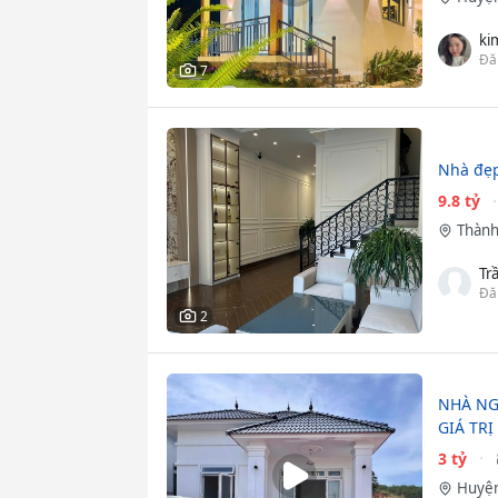
ki
Đă
7
Nhà đẹp
9.8 tỷ
Thành
Tr
Đă
2
NHÀ NG
GIÁ TRỊ
3 tỷ
Huyện