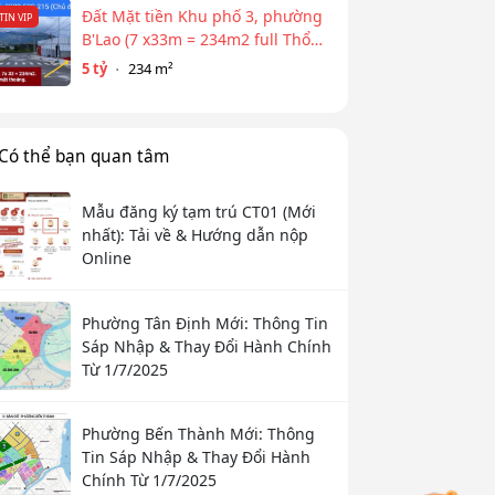
Đất Mặt tiền Khu phố 3, phường
TIN VIP
B'Lao (7 x33m = 234m2 full Thổ
cư)
5 tỷ
234 m²
Có thể bạn quan tâm
Mẫu đăng ký tạm trú CT01 (Mới
nhất): Tải về & Hướng dẫn nộp
Online
Phường Tân Định Mới: Thông Tin
Sáp Nhập & Thay Đổi Hành Chính
Từ 1/7/2025
Phường Bến Thành Mới: Thông
Tin Sáp Nhập & Thay Đổi Hành
Chính Từ 1/7/2025