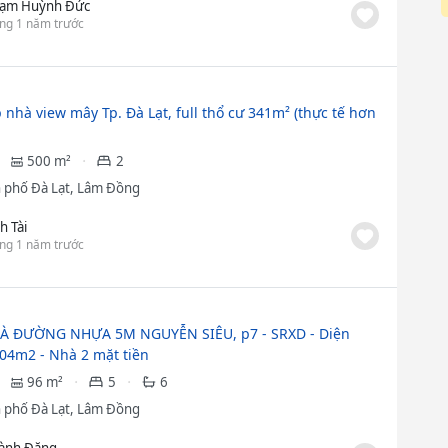
ạm Huỳnh Đức
ng 1 năm trước
 nhà view mây Tp. Đà Lạt, full thổ cư 341m² (thực tế hơn
500 m²
2
 phố Đà Lạt, Lâm Đồng
h Tài
ng 1 năm trước
À ĐƯỜNG NHỰA 5M NGUYỄN SIÊU, p7 - SRXD - Diện
6,04m2 - Nhà 2 mặt tiền
96 m²
5
6
 phố Đà Lạt, Lâm Đồng
ành Đặng