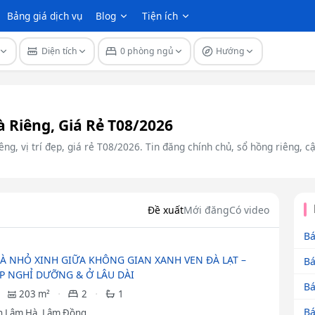
Bảng giá dịch vụ
Blog
Tiện ích
Diện tích
0 phòng ngủ
Hướng
Riêng, Giá Rẻ T08/2026
g, vị trí đẹp, giá rẻ T08/2026. Tin đăng chính chủ, sổ hồng riêng, c
Đề xuất
Mới đăng
Có video
Bá
À NHỎ XINH GIỮA KHÔNG GIAN XANH VEN ĐÀ LẠT –
Bá
P NGHỈ DƯỠNG & Ở LÂU DÀI
Bá
203 m²
2
1
Bá
 Lâm Hà, Lâm Đồng