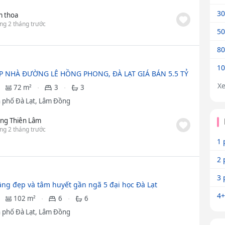
30
m thoa
ng 2 tháng trước
50
80
10
P NHÀ ĐƯỜNG LÊ HỒNG PHONG, ĐÀ LẠT GIÁ BÁN 5.5 TỶ
X
72 m²
3
3
 phố Đà Lạt, Lâm Đồng
ng Thiên Lâm
ng 2 tháng trước
1 
2 
3 
ầng đẹp và tâm huyết gần ngã 5 đại học Đà Lạt
4+
102 m²
6
6
 phố Đà Lạt, Lâm Đồng