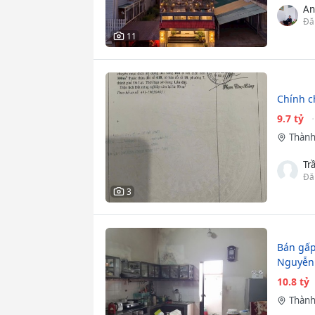
An
Đă
11
Chính c
9.7 tỷ
Thành
Tr
Đă
3
Bán gấp
Nguyễn 
10.8 tỷ
Thành