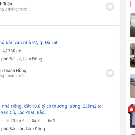
h Tuấn
ng 2 tháng trước
hủ bân căn nhà P7, tp Đà Lạt
350 m²
 phố Đà Lạt, Lâm Đồng
ần Thanh Hồng
ng 1 năm trước
 nhà riêng, đất 10.8 tỷ có thương lượng, 235m2 tại
Văn Cừ, Lộc Phát, Bảo…
235 m²
3
2
 phố Bảo Lộc, Lâm Đồng