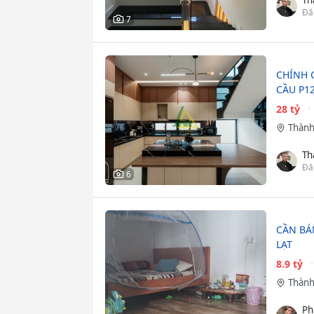
Đă
7
CHÍNH 
CẦU P12
28 tỷ
Thành
Th
Đă
6
CẦN BÁ
LẠT
8.9 tỷ
Thành
Ph