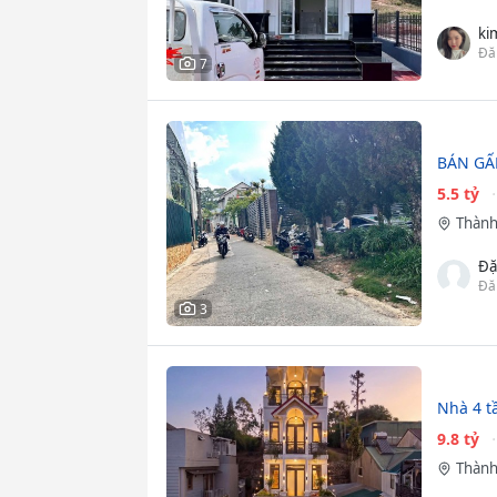
ki
Đă
7
BÁN GẤ
5.5 tỷ
Thành
Đặ
Đă
3
Nhà 4 t
9.8 tỷ
Thành