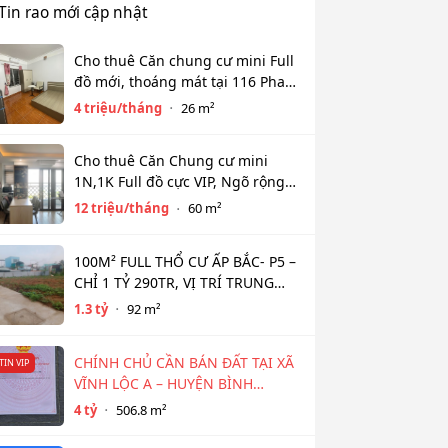
Tin rao mới cập nhật
Cho thuê Căn chung cư mini Full
đồ mới, thoáng mát tại 116 Phan
Kế Bính, Ba Đình. Chỉ 4 tr
4 triệu/tháng
26 m²
Cho thuê Căn Chung cư mini
1N,1K Full đồ cực VIP, Ngõ rộng
View toàn mặt hồ Tây. Chỉ 12tr
12 triệu/tháng
60 m²
100M² FULL THỔ CƯ ẤP BẮC- P5 –
CHỈ 1 TỶ 290TR, VỊ TRÍ TRUNG
TÂM NGÂN HÀNG HỖ TRỢ 800TR
1.3 tỷ
92 m²
CHÍNH CHỦ CẦN BÁN ĐẤT TẠI XÃ
TIN VIP
VĨNH LỘC A – HUYỆN BÌNH
CHÁNH
4 tỷ
506.8 m²