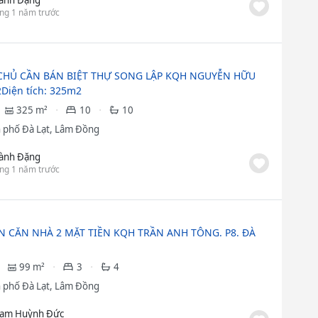
ng 1 năm trước
CHỦ CẦN BÁN BIỆT THỰ SONG LẬP KQH NGUYỄN HỮU
Diện tích: 325m2
325 m²
10
10
 phố Đà Lạt, Lâm Đồng
ành Đặng
ng 1 năm trước
N CĂN NHÀ 2 MẶT TIỀN KQH TRẦN ANH TÔNG. P8. ĐÀ
99 m²
3
4
 phố Đà Lạt, Lâm Đồng
ạm Huỳnh Đức