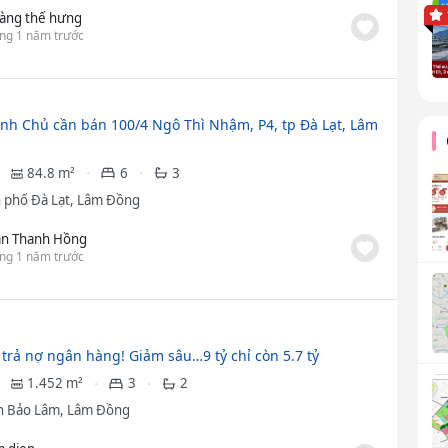
àng thế hưng
ng 1 năm trước
nh Chủ cần bán 100/4 Ngô Thì Nhậm, P4, tp Đà Lạt, Lâm
84.8 m²
6
3
 phố Đà Lạt, Lâm Đồng
ần Thanh Hồng
ng 1 năm trước
n trả nợ ngân hàng! Giảm sâu…9 tỷ chỉ còn 5.7 tỷ
1.452 m²
3
2
 Bảo Lâm, Lâm Đồng