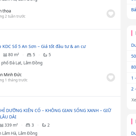
Bá
m thoa
ng 2 tuần trước
Dư
 KDC Số 5 An Sơn – Giá tốt đầu tư & an cư
80 m²
5
5
50
 phố Đà Lạt, Lâm Đồng
80
ần Minh Đức
1 
ng 1 tháng trước
2 
X
HỈ DƯỠNG KIÊN CỐ – KHÔNG GIAN SỐNG XANH – GIỮ
 LÂU DÀI
339 m²
3
2
Dư
 Lâm Hà, Lâm Đồng