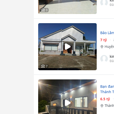
ki
Đă
3
Bảo Lâm 
7 tỷ
Huyện
ki
Đă
7
Bạn đan
Thánh T
6.5 tỷ
Thành