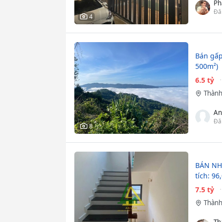
Ph
Đă
4
Bán gấp
500m²)
6.5 tỷ
Thành
An
Đă
8
BÁN NH
tích: 9
7.5 tỷ
Thành
Th