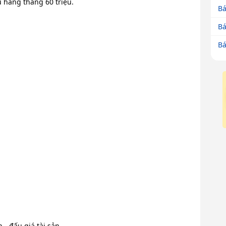
 hàng tháng 60 triệu.
Bá
Bá
Bá
- đấu giá tài sản.