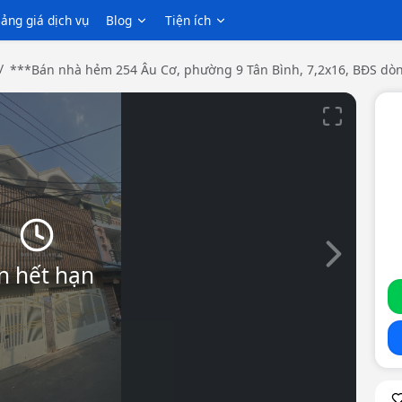
ảng giá dịch vụ
Blog
Tiện ích
***Bán nhà hẻm 254 Âu Cơ, phường 9 Tân Bình, 7,2x16, BĐS dò
Slide tiếp th
n hết hạn