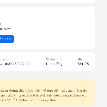
g
/04/2023
ắn Zalo
t hạn
Gói tin
Mã tin
u, 10:09 23/02/2024
Tin thường
784175
123.vn không chịu trách nhiệm về tính chính xác của thông tin.
in trước khi giao dịch. Nếu phát hiện nội dung sai phạm, vui
ể được hỗ trợ nhanh chóng và kịp thời.