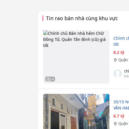
Tin rao bán nhà cùng khu vực
Chính c
tốt
8.2 tỷ
Quận 
ch
Đă
4
35/15 N
VĂN HAI
6.7 tỷ
Quận 