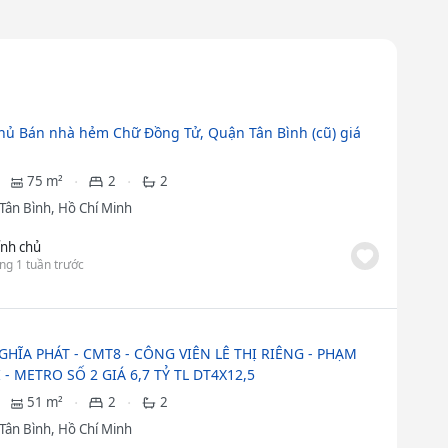
hủ Bán nhà hẻm Chữ Đồng Tử, Quận Tân Bình (cũ) giá
75 m²
2
2
Tân Bình, Hồ Chí Minh
ính chủ
ng 1 tuần trước
GHĨA PHÁT - CMT8 - CÔNG VIÊN LÊ THỊ RIÊNG - PHẠM
 - METRO SỐ 2 GIÁ 6,7 TỶ TL DT4X12,5
51 m²
2
2
Tân Bình, Hồ Chí Minh