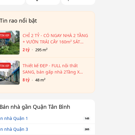
Tin rao nổi bật
CHỈ 2 TỶ - CÓ NGAY NHÀ 2 TẦNG
TIN VIP
+ VƯỜN TRÁI CÂY 160m² SÁT
VÁCH TP.HCM!
2 tỷ
295 m²
Thiết kế ĐẸP - FULL nội thất
TIN VIP
SANG, bán gấp nhà 2Tầng X
48m² - Hẻm 2 XE HƠI ra đg
8 tỷ
48 m²
Nguyễn Văn Trỗi
Bán nhà gần Quận Tân Bình
n nhà Quận 1
145
n nhà Quận 3
265