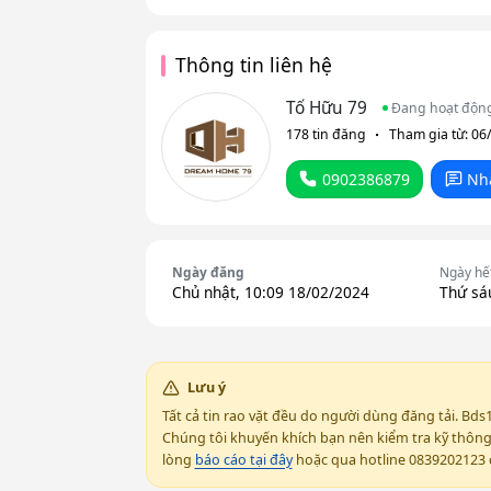
Thông tin liên hệ
Tố Hữu 79
Đang hoạt độn
178 tin đăng
Tham gia từ: 06
0902386879
Nh
Ngày đăng
Ngày hế
Chủ nhật, 10:09 18/02/2024
Thứ sá
Lưu ý
Tất cả tin rao vặt đều do người dùng đăng tải. Bds
Chúng tôi khuyến khích bạn nên kiểm tra kỹ thông t
lòng
báo cáo tại đây
hoặc qua hotline 0839202123 đ