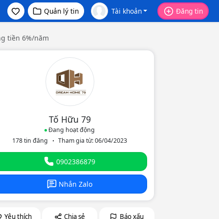
Quản lý tin
Tài khoản
Đăng tin
ng tiền 6%/năm
Tố Hữu 79
Đang hoạt động
178 tin đăng
Tham gia từ: 06/04/2023
eo
0902386879
Nhắn Zalo
Yêu thích
Chia sẻ
Báo xấu