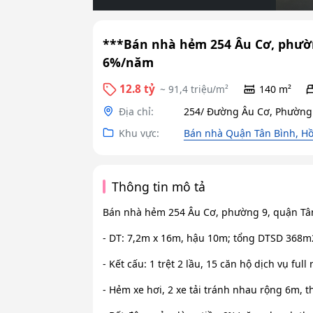
***Bán nhà hẻm 254 Âu Cơ, phường
6%/năm
12.8 tỷ
~ 91,4 triệu/m²
140 m²
Địa chỉ:
254/ Đường Âu Cơ, Phường 
Khu vực:
Bán nhà Quận Tân Bình, Hồ
Thông tin mô tả
Bán nhà hẻm 254 Âu Cơ, phường 9, quận Tân
- DT: 7,2m x 16m, hậu 10m; tổng DTSD 368m
- Kết cấu: 1 trệt 2 lầu, 15 căn hộ dịch vụ full 
- Hẻm xe hơi, 2 xe tải tránh nhau rộng 6m,