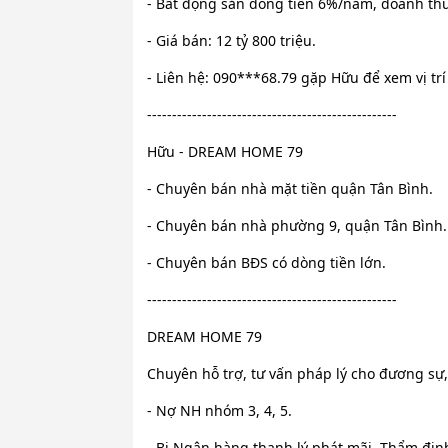
- Bất động sản dòng tiền 6%/năm, doanh thu
- Giá bán: 12 tỷ 800 triệu.
- Liên hệ: 090***68.79 gặp Hữu để xem vị trí
--------------------------------------------------
Hữu - DREAM HOME 79
- Chuyên bán nhà mặt tiền quận Tân Bình.
- Chuyên bán nhà phường 9, quận Tân Bình.
- Chuyên bán BĐS có dòng tiền lớn.
--------------------------------------------------
DREAM HOME 79
Chuyên hỗ trợ, tư vấn pháp lý cho đương sự,
- Nợ NH nhóm 3, 4, 5.
- Bị Ngân hàng thanh lý phát mãi, Thẩm định 