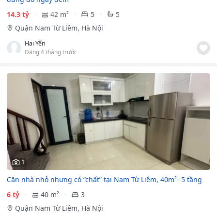
14.3 tỷ
42 m²
5
5
Quận Nam Từ Liêm, Hà Nội
Hai Yến
Đăng 4 tháng trước
1
Căn nhà nhỏ nhưng có “chất” tại Nam Từ Liêm, 40m²- 5 tầng
6 tỷ
40 m²
3
Quận Nam Từ Liêm, Hà Nội