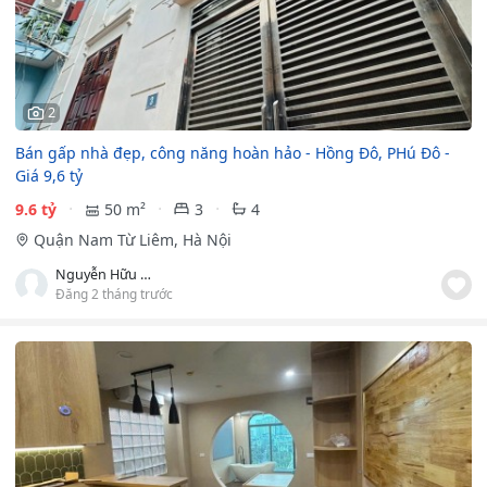
2
Bán gấp nhà đẹp, công năng hoàn hảo - Hồng Đô, PHú Đô -
Giá 9,6 tỷ
9.6 tỷ
50 m²
3
4
Quận Nam Từ Liêm, Hà Nội
Nguyễn Hữu Thuận
Đăng 2 tháng trước