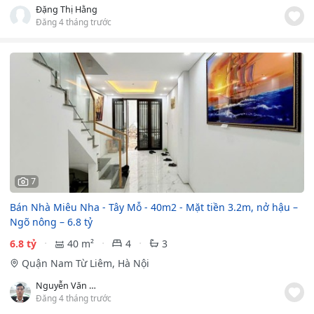
Đặng Thị Hằng
Đăng 4 tháng trước
7
Bán Nhà Miêu Nha - Tây Mỗ - 40m2 - Mặt tiền 3.2m, nở hậu –
Ngõ nông – 6.8 tỷ
6.8 tỷ
40 m²
4
3
Quận Nam Từ Liêm, Hà Nội
Nguyễn Văn Đạo
Đăng 4 tháng trước