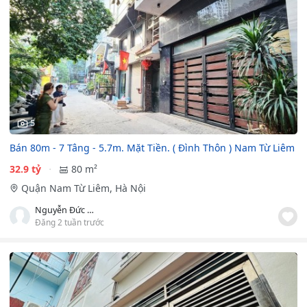
5
Bán 80m - 7 Tâng - 5.7m. Mặt Tiền. ( Đình Thôn ) Nam Từ Liêm
32.9 tỷ
80 m²
Quận Nam Từ Liêm, Hà Nội
Nguyễn Đức Hải
Đăng 2 tuần trước