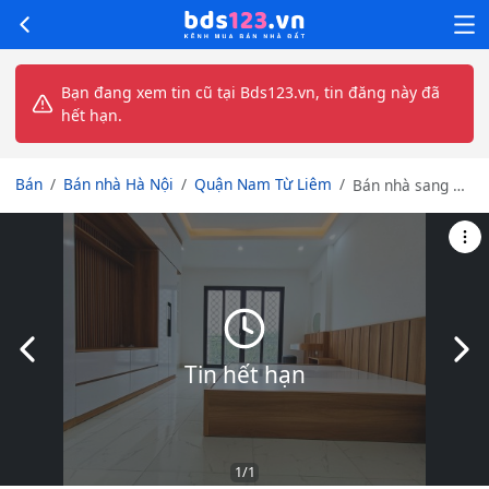
Bạn đang xem tin cũ tại Bds123.vn, tin đăng này đã
hết hạn.
Bán
Bán nhà Hà Nội
Quận Nam Từ Liêm
Bán nhà sang Úc
định cư Lê Đức
Thọ siêu hạ giá
31m2 4.6 tỷ
Slide trước
Slid
Tin hết hạn
1
/1