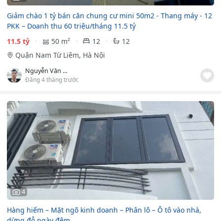
Giảm chào 1 tỷ bán căn chung cư mini 50m2 - Thang máy - 12
PKK – Doanh thu 60 triệu/tháng 11.5 tỷ
11.5 tỷ
50 m²
12
12
Quận Nam Từ Liêm, Hà Nội
Nguyễn Văn Đạo
Đăng 4 tháng trước
4
Hàng hiếm – Mặt ngõ kinh doanh – Phân lô – Ô tô vào nhà,
dừng đỗ ngày đêm