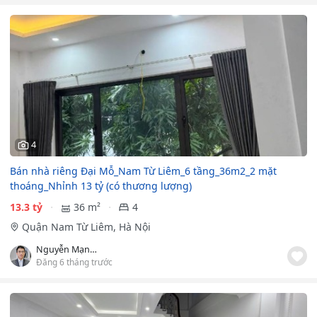
4
Bán nhà riêng Đại Mỗ_Nam Từ Liêm_6 tầng_36m2_2 mặt
thoáng_Nhỉnh 13 tỷ (có thương lượng)
13.3 tỷ
36 m²
4
Quận Nam Từ Liêm, Hà Nội
Nguyễn Mạnh Tùng
Đăng 6 tháng trước