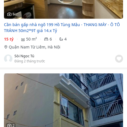
5
Cần bán gấp nhà ngõ 199 Hồ Tùng Mậu - THANG MÁY - Ô TÔ
TRÁNH 50m2*9T giá 14.x Tỷ
15 tỷ
50 m²
6
4
Quận Nam Từ Liêm, Hà Nội
Sòi Ngọc Tú
Đăng 2 tháng trước
2