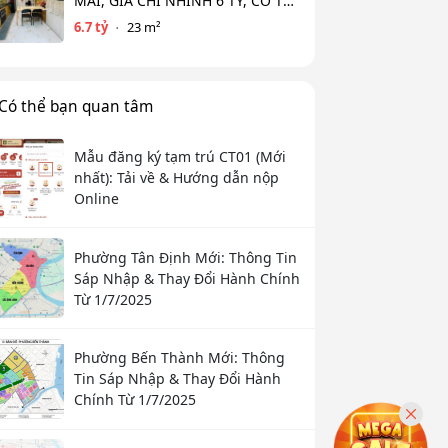
MAI, GIÁ CHỈ NHỈNH 6 TỶ, CÓ THỂ
THƯƠNG LƯỢNG
6.7 tỷ
23 m²
Có thể bạn quan tâm
Mẫu đăng ký tạm trú CT01 (Mới
nhất): Tải về & Hướng dẫn nộp
Online
Phường Tân Định Mới: Thông Tin
Sáp Nhập & Thay Đổi Hành Chính
Từ 1/7/2025
Phường Bến Thành Mới: Thông
Tin Sáp Nhập & Thay Đổi Hành
Chính Từ 1/7/2025