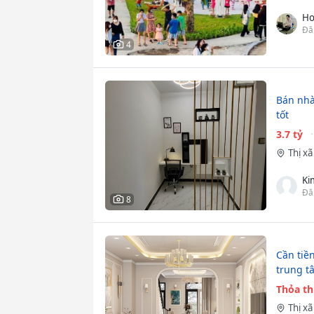
Ho
Đă
4
Bán nhà 
tốt
3.7 tỷ
Thị x
Ki
Đă
8
Cần tiề
trung t
Thỏa t
Thị x