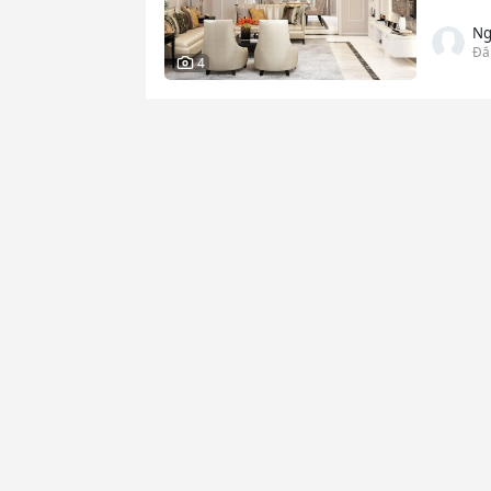
Ng
Đă
4