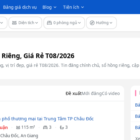
Bảng giá dịch vụ
Blog
Tiện ích
Diện tích
0 phòng ngủ
Hướng
Riêng, Giá Rẻ T08/2026
, vị trí đẹp, giá rẻ T08/2026. Tin đăng chính chủ, sổ hồng riêng, cập
Đề xuất
Mới đăng
Có video
Bá
Bá
 phố thương mại tại Trung Tâm TP Châu Đốc
Bá
huận
115 m²
3
3
ã Châu Đốc, An Giang
X