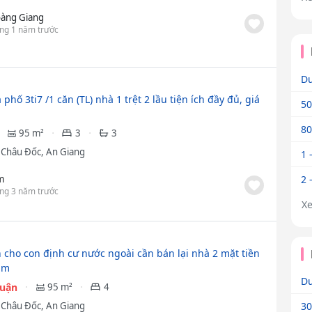
àng Giang
ng 1 năm trước
Dư
phố 3ti7 /1 căn (TL) nhà 1 trệt 2 lầu tiện ích đầy đủ, giá
50
80
95 m²
3
3
ã Châu Đốc, An Giang
1 
m
2 
ng 3 năm trước
X
n cho con định cư nước ngoài cần bán lại nhà 2 mặt tiền
âm
Dư
huận
95 m²
4
ã Châu Đốc, An Giang
30