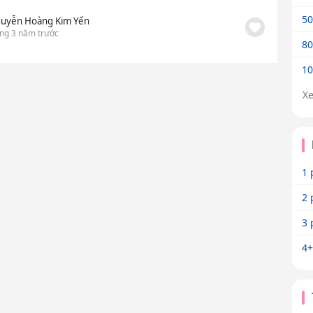
50
uyễn Hoàng Kim Yến
ng 3 năm trước
80
10
X
1 
2 
3 
4+