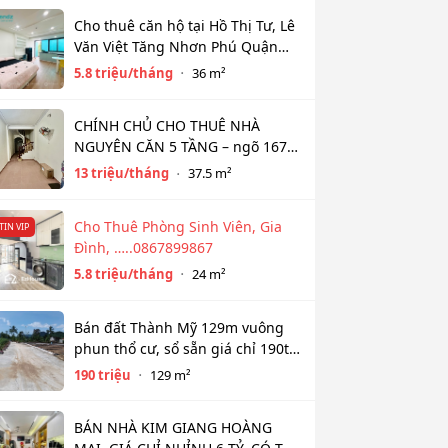
Cho thuê căn hộ tại Hồ Thị Tư, Lê
Văn Việt Tăng Nhơn Phú Quận
9(cũ) Thủ Đức giá 5,8tr diện tích
5.8 triệu/tháng
36 m²
36m2
CHÍNH CHỦ CHO THUÊ NHÀ
NGUYÊN CĂN 5 TẦNG – ngõ 167
Đồng Cổ, Tây Hồ
13 triệu/tháng
37.5 m²
Cho Thuê Phòng Sinh Viên, Gia
TIN VIP
Đình, …..0867899867
5.8 triệu/tháng
24 m²
Bán đất Thành Mỹ 129m vuông
phun thổ cư, sổ sẵn giá chỉ 190tr
bao sổ
190 triệu
129 m²
BÁN NHÀ KIM GIANG HOÀNG