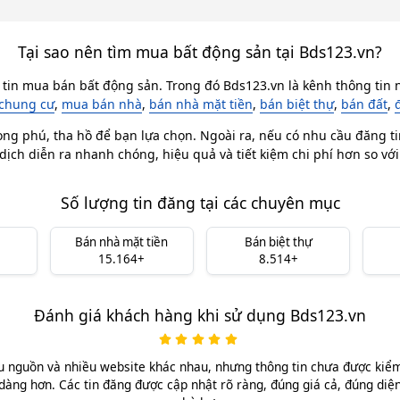
Tại sao nên tìm mua bất động sản tại Bds123.vn?
 tin mua bán bất động sản. Trong đó Bds123.vn là kênh thông tin n
chung cư
,
mua bán nhà
,
bán nhà mặt tiền
,
bán biệt thự
,
bán đất
,
ong phú, tha hồ để bạn lựa chọn. Ngoài ra, nếu có nhu cầu đăng ti
dịch diễn ra nhanh chóng, hiệu quả và tiết kiệm chi phí hơn so vớ
Số lượng tin đăng tại các chuyên mục
Bán nhà mặt tiền
Bán biệt thự
15.164+
8.514+
Đánh giá khách hàng khi sử dụng Bds123.vn
u nguồn và nhiều website khác nhau, nhưng thông tin chưa được kiểm 
dàng hơn. Các tin đăng được cập nhật rõ ràng, đúng giá cả, đúng diệ