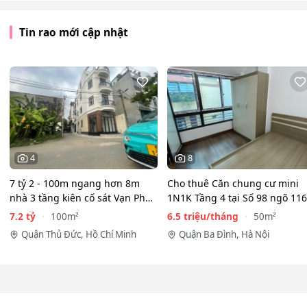
Tin rao mới cập nhật
4
8
7 tỷ 2 - 100m ngang hơn 8m
Cho thuê Căn chung cư mini
nhà 3 tầng kiên cố sát Vạn Phúc
1N1K Tầng 4 tại Số 98 ngõ 116
City - HẺM XE HƠI…
Phan Kế Bính, Ba Đình.…
7.2 tỷ
6.5 triệu/tháng
100m²
50m²
Quận Thủ Đức, Hồ Chí Minh
Quận Ba Đình, Hà Nội