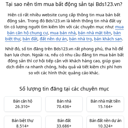
Tại sao nên tìm mua bất động sản tại Bds123.vn?
Hiện có rất nhiều website cung cấp thông tin mua bán bất
động sản. Trong đó Bds123.vn là kênh thông tin nhà đất uy
tín có lượng người tìm kiếm lớn với các chuyên mục như:
mua
bán căn hộ chung cư
,
mua bán nhà
,
bán nhà mặt tiền
,
bán
biệt thự
,
bán đất
,
đất nền dự án
,
bán nhà trọ
,
bán khách sạn
.
Nhờ đó, số tin đăng trên Bds123.vn rất phong phú, tha hồ để
bạn lựa chọn. Ngoài ra, nếu có nhu cầu đăng tin mua bán bất
động sản thì cơ hội tiếp cận với khách hàng cao, giúp giao
dịch diễn ra nhanh chóng, hiệu quả và tiết kiệm chi phí hơn
so với các hình thức quảng cáo khác.
Số lượng tin đăng tại các chuyên mục
Bán căn hộ
Bán nhà
Bán nhà mặt tiền
26.310+
70.436+
15.164+
Bán biệt thự
Bán đất
Bán đất nền dự án
8.514+
33.686+
10.324+