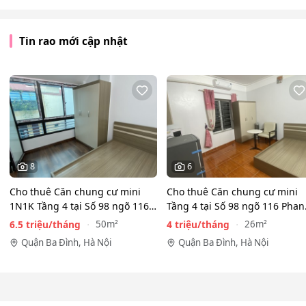
Tin rao mới cập nhật
8
6
Cho thuê Căn chung cư mini
Cho thuê Căn chung cư mini
1N1K Tầng 4 tại Số 98 ngõ 116
Tầng 4 tại Số 98 ngõ 116 Phan
Phan Kế Bính, Ba Đình.…
Kế Bính, Cống Vị, Ba…
6.5 triệu/tháng
4 triệu/tháng
50m²
26m²
Quận Ba Đình, Hà Nội
Quận Ba Đình, Hà Nội