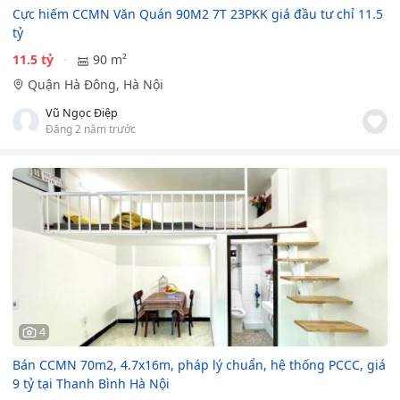
Cực hiếm CCMN Văn Quán 90M2 7T 23PKK giá đầu tư chỉ 11.5
tỷ
11.5 tỷ
90 m²
Quận Hà Đông, Hà Nội
Vũ Ngọc Điệp
Đăng 2 năm trước
4
Bán CCMN 70m2, 4.7x16m, pháp lý chuẩn, hệ thống PCCC, giá
9 tỷ tại Thanh Bình Hà Nội