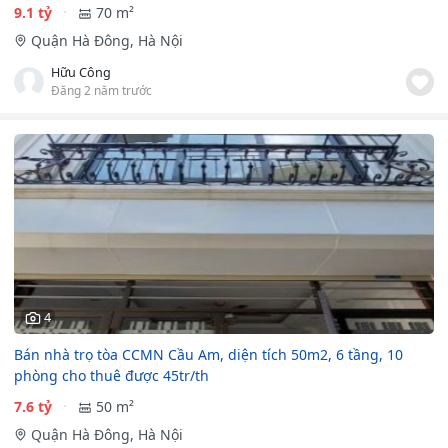
9.1 tỷ
70 m²
Quận Hà Đông, Hà Nội
Hữu Công
Đăng 2 năm trước
4
Bán nhà trọ tòa CCMN Cầu Am, diện tích 50m2, 6 tầng, 10
phòng cho thuê được 45tr/th
7.6 tỷ
50 m²
Quận Hà Đông, Hà Nội