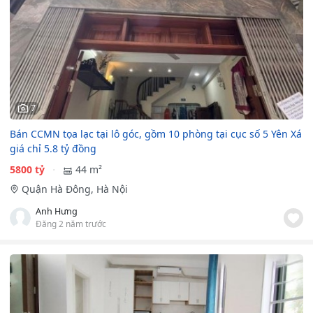
7
Bán CCMN tọa lạc tại lô góc, gồm 10 phòng tại cục số 5 Yên Xá
giá chỉ 5.8 tỷ đồng
5800 tỷ
44 m²
Quận Hà Đông, Hà Nội
Anh Hưng
Đăng 2 năm trước