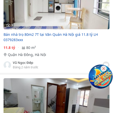
3
Bán nhà trọ 80m2 7T tại Văn Quán Hà Nội giá 11.8 tỷ LH
0379283xxx
11.8 tỷ
80 m²
Quận Hà Đông, Hà Nội
Vũ Ngọc Điệp
Đăng 2 năm trước