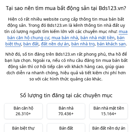
Tại sao nên tìm mua bất động sản tại Bds123.vn?
Hiện có rất nhiều website cung cấp thông tin mua bán bất
động sản. Trong đó Bds123.vn là kênh thông tin nhà đất uy
tín có lượng người tìm kiếm lớn với các chuyên mục như:
mua
bán căn hộ chung cư
,
mua bán nhà
,
bán nhà mặt tiền
,
bán
biệt thự
,
bán đất
,
đất nền dự án
,
bán nhà trọ
,
bán khách sạn
.
Nhờ đó, số tin đăng trên Bds123.vn rất phong phú, tha hồ để
bạn lựa chọn. Ngoài ra, nếu có nhu cầu đăng tin mua bán bất
động sản thì cơ hội tiếp cận với khách hàng cao, giúp giao
dịch diễn ra nhanh chóng, hiệu quả và tiết kiệm chi phí hơn
so với các hình thức quảng cáo khác.
Số lượng tin đăng tại các chuyên mục
Bán căn hộ
Bán nhà
Bán nhà mặt tiền
26.310+
70.436+
15.164+
Bán biệt thự
Bán đất
Bán đất nền dự án