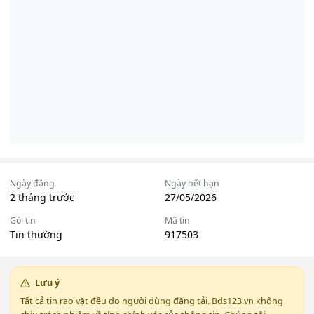
Ngày đăng
Ngày hết hạn
2 tháng trước
27/05/2026
Gói tin
Mã tin
Tin thường
917503
Lưu ý
Tất cả tin rao vặt đều do người dùng đăng tải. Bds123.vn không