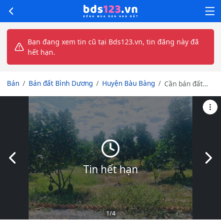
Bạn đang xem tin cũ tại Bds123.vn, tin đăng này đã
hết hạn.
Bán
Bán đất Bình Dương
Huyện Bàu Bàng
Cần bán đất
vườn cây ăn
trái Hơn 1 sào
sẵn thổ cư mặt
tiền đường
nhựa Sổ Sẵn
giá 390 triệu
Slide trước
Slid
Tin hết hạn
1
/4