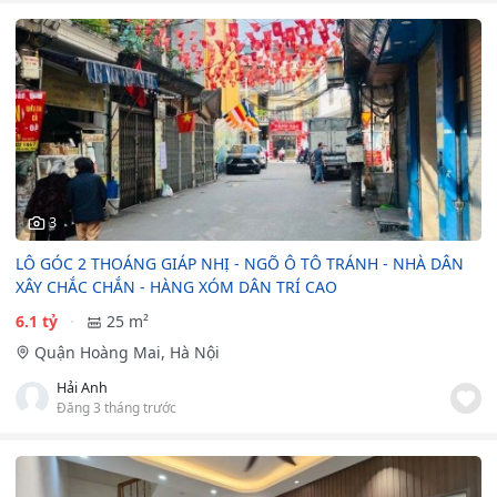
3
LÔ GÓC 2 THOÁNG GIÁP NHỊ - NGÕ Ô TÔ TRÁNH - NHÀ DÂN
XÂY CHẮC CHẮN - HÀNG XÓM DÂN TRÍ CAO
6.1 tỷ
25 m²
Quận Hoàng Mai, Hà Nội
Hải Anh
Đăng 3 tháng trước