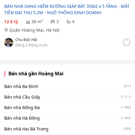
BÁN NHÀ DẠNG HIẾM ĐƯỜNG GIÁP BÁT 35M2 x 5 TẦNG - MẶT
TIỀN ĐẠI THỤ 5.2M - NGÕ THÔNG KINH DOANH
12.8 tỷ
38 m²
3
4
Quận Hoàng Mai, Hà Nội
Chu Đức Hải
Đăng 2 tháng trước
Bán nhà gần Hoàng Mai
Bán nhà Ba Đình
(571)
Bán nhà Cầu Giấy
(1.311)
Bán nhà Đống Đa
(1.486)
Bán nhà Hà Đông
(1.460)
Bán nhà Hai Bà Trưng
(999)