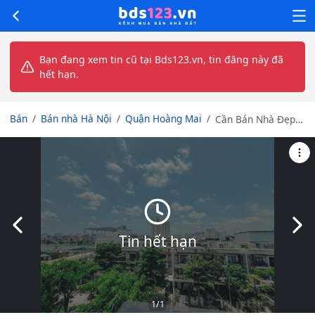
Bạn đang xem tin cũ tại Bds123.vn, tin đăng này đã
hết hạn.
Bán
Bán nhà Hà Nội
Quận Hoàng Mai
Cần Bán Nhà Đẹp
Trung Tâm Hoàng
Mai. 50m2. 5 tầng,
Ngõ OTO, Giá
Nhỉnh 6 tỷ
Slide trước
Slid
Tin hết hạn
1
/1