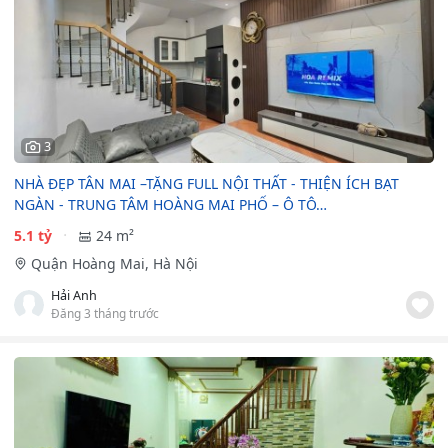
3
NHÀ ĐẸP TÂN MAI –TẶNG FULL NỘI THẤT - THIỆN ÍCH BẠT
NGÀN - TRUNG TÂM HOÀNG MAI PHỐ – Ô TÔ…
5.1 tỷ
24 m²
Quận Hoàng Mai, Hà Nội
Hải Anh
Đăng 3 tháng trước