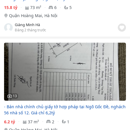
15.8 tỷ
73 m²
6
5
Quận Hoàng Mai, Hà Nội
Giàng Minh Hà
Đăng 2 tháng trước
13
- Bán nhà chính chủ giấy tờ hợp pháp tại Ngõ Gốc Đề, nghách
56 nhà số 12. Giá chỉ 6,2tỷ
6.2 tỷ
37 m²
2
1
Quận Hoàng Mai, Hà Nội