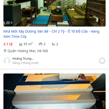
6
Nhà Mới Xây Dương Văn Bé - Chỉ 2 Tỷ - Ô Tô Đỗ Cửa - Hàng
Xóm Time City
2.1 tỷ
35 m²
2
2
Quận Hoàng Mai, Hà Nội
Hoàng Trung Lương
Đăng 3 tháng trước