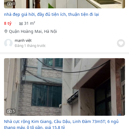
3
nhà đẹp giá hời, đầy đủ tiện ích, thuận tiện đi lại
8 tỷ
31 m²
Quận Hoàng Mai, Hà Nội
mạnh việt
Đăng 1 tháng trước
5
Nhà cực rộng Kim Giang, Cầu Dậu, Linh Đàm 73m5T; 6 ngủ
thang máy, ô tô gần, giá 15,8 tỷ