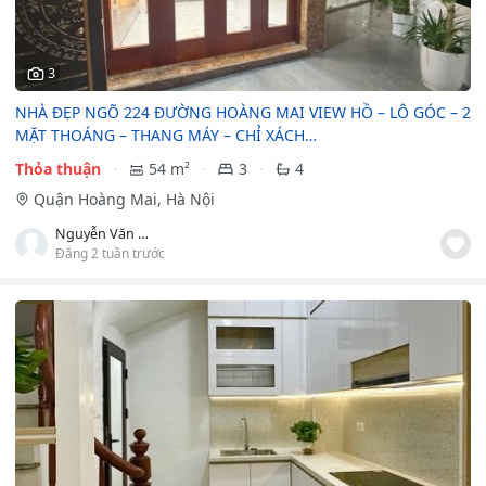
3
NHÀ ĐẸP NGÕ 224 ĐƯỜNG HOÀNG MAI VIEW HỒ – LÔ GÓC – 2
MẶT THOÁNG – THANG MÁY – CHỈ XÁCH…
Thỏa thuận
54 m²
3
4
Quận Hoàng Mai, Hà Nội
Nguyễn Văn Hiệp
Đăng 2 tuần trước