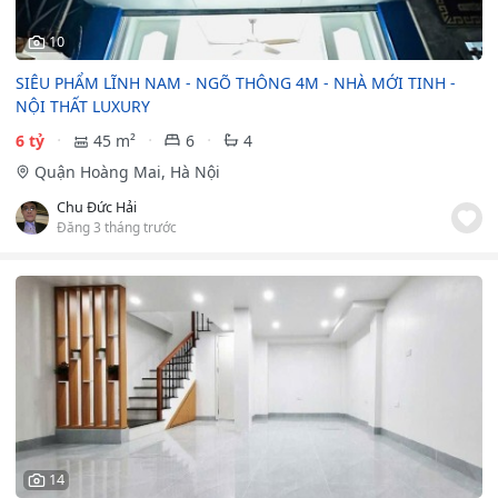
10
SIÊU PHẨM LĨNH NAM - NGÕ THÔNG 4M - NHÀ MỚI TINH -
NỘI THẤT LUXURY
6 tỷ
45 m²
6
4
Quận Hoàng Mai, Hà Nội
Chu Đức Hải
Đăng 3 tháng trước
14