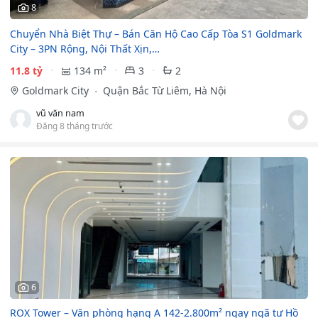
8
Chuyển Nhà Biệt Thự – Bán Căn Hộ Cao Cấp Tòa S1 Goldmark
City – 3PN Rộng, Nội Thất Xịn,…
11.8 tỷ
134 m²
3
2
Goldmark City
Quận Bắc Từ Liêm, Hà Nội
vũ văn nam
Đăng 8 tháng trước
6
ROX Tower – Văn phòng hạng A 142-2.800m² ngay ngã tư Hồ