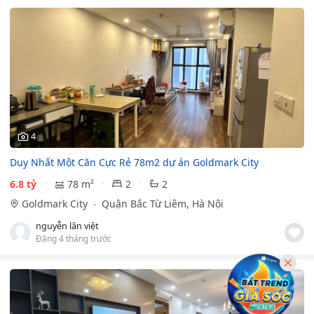
4
Duy Nhất Một Căn Cực Rẻ 78m2 dự án Goldmark City
6.8 tỷ
78 m²
2
2
Goldmark City
Quận Bắc Từ Liêm, Hà Nội
nguyễn lân việt
Đăng 4 tháng trước