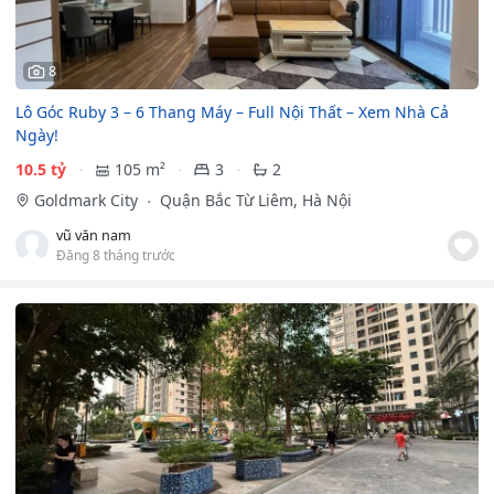
8
Lô Góc Ruby 3 – 6 Thang Máy – Full Nội Thất – Xem Nhà Cả
Ngày!
10.5 tỷ
105 m²
3
2
Goldmark City
Quận Bắc Từ Liêm, Hà Nội
vũ văn nam
Đăng 8 tháng trước