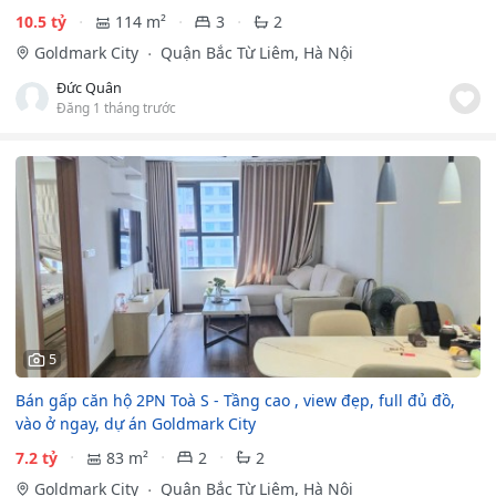
10.5 tỷ
114 m²
3
2
Goldmark City
Quận Bắc Từ Liêm, Hà Nội
Đức Quân
Đăng 1 tháng trước
5
Bán gấp căn hộ 2PN Toà S - Tầng cao , view đẹp, full đủ đồ,
vào ở ngay, dự án Goldmark City
7.2 tỷ
83 m²
2
2
Goldmark City
Quận Bắc Từ Liêm, Hà Nội