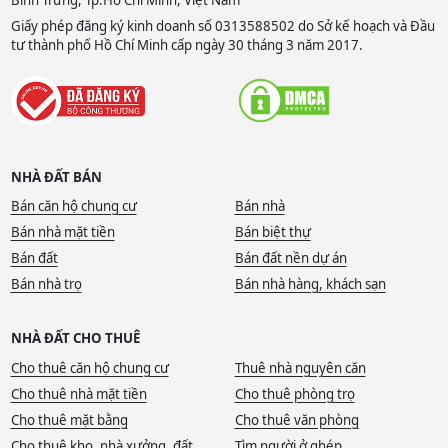
Giấy phép đăng ký kinh doanh số 0313588502 do Sở kế hoạch và Đầu
tư thành phố Hồ Chí Minh cấp ngày 30 tháng 3 năm 2017.
NHÀ ĐẤT BÁN
Bán căn hộ chung cư
Bán nhà
Bán nhà mặt tiền
Bán biệt thự
Bán đất
Bán đất nền dự án
Bán nhà trọ
Bán nhà hàng, khách sạn
NHÀ ĐẤT CHO THUÊ
Cho thuê căn hộ chung cư
Thuê nhà nguyên căn
Cho thuê nhà mặt tiền
Cho thuê phòng trọ
Cho thuê mặt bằng
Cho thuê văn phòng
Cho thuê kho, nhà xưởng, đất
Tìm người ở ghép