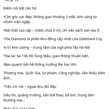
Điểm nổi bật căn hộ
•Căn góc cực đẹp, không gian thoáng 2 mặt, ánh sáng tự
nhiên tràn ngập.
•Nội thất cao cấp – chăm chút tỉ mỉ, chỉ việc xách vali vào ở.
•Tòa Diamond là phân khu đẳng cấp nhất của Goldmark City.
Vị trí kim cương – trung tâm cửa ngõ phía Tây Hà Nội
•Tọa lạc tại 136 Hồ Tùng Mậu, giao thông thuận tiện.
•Bao quanh bởi hệ thống trường đại học lớn:
Thương mại, Quốc Gia, Sư phạm, Công nghiệp, Sân khấu Điện
ảnh…
•Tiện ích nội – ngoại khu đủ đầy:
Siêu thị, quảng trường, sân thể thao, bể bơi, trung tâm
thương mại…
Pháp lý & Giao dịch