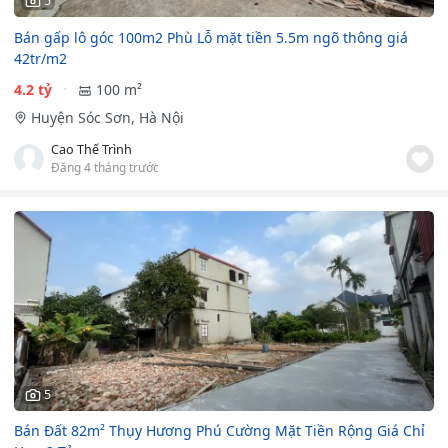
5
Bán gấp lô góc 100m2 Phù Lỗ mặt tiền 5.5m ngõ thông giá
42tr/m2
4.2 tỷ
100 m²
Huyện Sóc Sơn, Hà Nội
Cao Thế Trình
Đăng 4 tháng trước
5
Bán Đất 82m² Thụy Hương Phú Cường Mặt Tiền Rộng Giá Chỉ