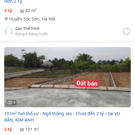
Hơn 2 Tỷ
3 tỷ
82 m²
Huyện Sóc Sơn, Hà Nội
Cao Thế Trình
Đăng 4 tháng trước
6
101m² full thổ cư - Ngõ thông oto - Chưa đến 2 tỷ – tại VỤ
BẢN, KIM ANH
2 tỷ
101 m²