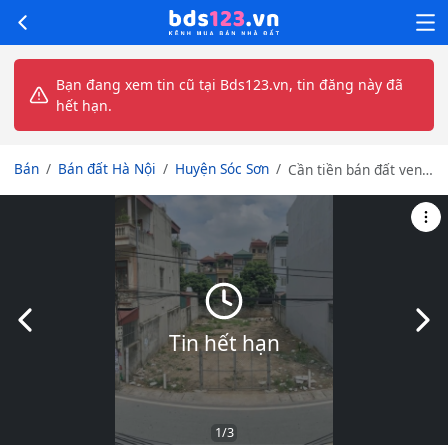
Bạn đang xem tin cũ tại Bds123.vn, tin đăng này đã
hết hạn.
Bán
Bán đất Hà Nội
Huyện Sóc Sơn
Cần tiền bán đất ven
đô giá rẻ như giá lợn
chết
Slide trước
Slid
Tin hết hạn
1
/3