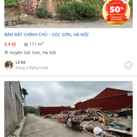
8
BÁN ĐẤT CHÍNH CHỦ – SÓC SƠN, HÀ NỘI
2.4 tỷ
111 m²
Huyện Sóc Sơn, Hà Nội
Lê Bá
Đăng 3 tháng trước