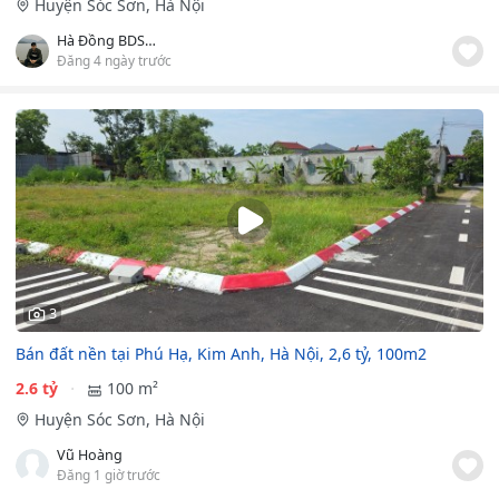
Huyện Sóc Sơn, Hà Nội
Hà Đồng BDS Sóc Sơn
Đăng 4 ngày trước
3
Bán đất nền tại Phú Hạ, Kim Anh, Hà Nội, 2,6 tỷ, 100m2
2.6 tỷ
100 m²
Huyện Sóc Sơn, Hà Nội
Vũ Hoàng
Đăng 1 giờ trước