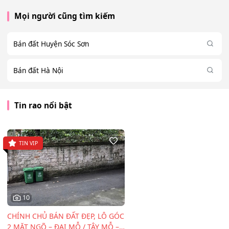
Mọi người cũng tìm kiếm
Bán đất Huyện Sóc Sơn
Bán đất Hà Nội
Tin rao nổi bật
TIN VIP
10
CHÍNH CHỦ BÁN ĐẤT ĐẸP, LÔ GÓC
2 MẶT NGÕ – ĐẠI MỖ / TÂY MỖ –