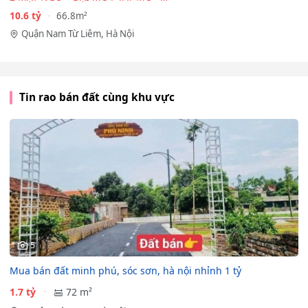
CẠNH…
10.6 tỷ
66.8m²
Quận Nam Từ Liêm, Hà Nội
Tin rao bán đất cùng khu vực
5
Mua bán đất minh phú, sóc sơn, hà nội nhỉnh 1 tỷ
1.7 tỷ
72 m²