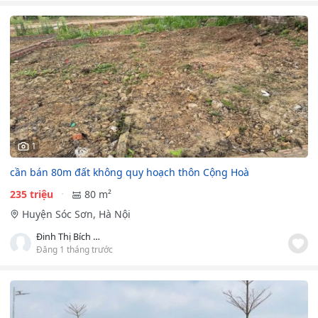
1
cần bán 80m đất không quy hoạch thôn Cộng Hoà
235 triệu
80 m²
Huyện Sóc Sơn, Hà Nội
Đinh Thị Bích Phượng
Đăng 1 tháng trước