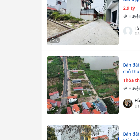
2.9 tỷ
Huyện
Tô
Đă
6
Bán đất
chủ thu
Thỏa t
Huyện
Hà
Đă
3
Bán đất 