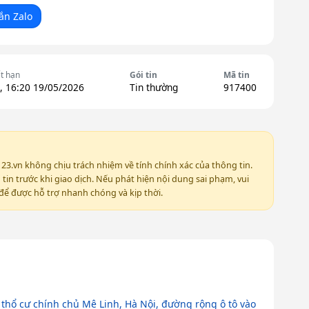
ắn Zalo
t hạn
Gói tin
Mã tin
, 16:20 19/05/2026
Tin thường
917400
123.vn không chịu trách nhiệm về tính chính xác của thông tin.
in trước khi giao dịch. Nếu phát hiện nội dung sai phạm, vui
ể được hỗ trợ nhanh chóng và kịp thời.
 thổ cư chính chủ Mê Linh, Hà Nội, đường rộng ô tô vào