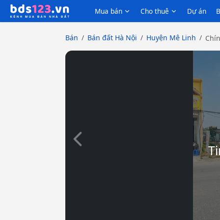
Mua bán
Cho thuê
Dự án
B
Bán
Bán đất Hà Nội
Huyện Mê Linh
Chín
Slide trước
Ti