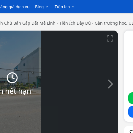
ảng giá dịch vụ
Blog
Tiện ích
h Chủ Bán Gấp Đất Mê Linh - Tiện Ích Đầy Đủ - Gần trường học, 
Slide tiếp th
n hết hạn