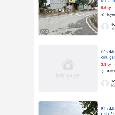
Mê Linh
5.6 tỷ
Huyện
Ho
Đă
3
Bán đất
cửa, gầ
3.8 tỷ
Huyện
Ho
Đă
Bán đất
Chi Đôn