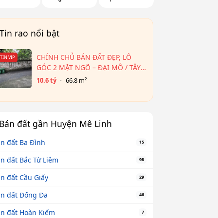
Tin rao nổi bật
CHÍNH CHỦ BÁN ĐẤT ĐẸP, LÔ
TIN VIP
GÓC 2 MẶT NGÕ – ĐẠI MỖ / TÂY
MỖ – CẠNH AEON HÀ ĐÔNG
10.6 tỷ
66.8 m²
Bán đất gần Huyện Mê Linh
n đất Ba Đình
15
n đất Bắc Từ Liêm
98
n đất Cầu Giấy
29
n đất Đống Đa
46
n đất Hoàn Kiếm
7