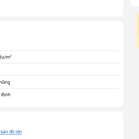
iệu/m²
 hồng
 định
bản đồ lớn