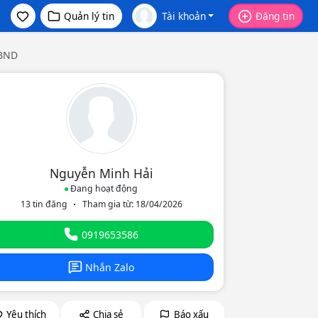
Quản lý tin
Tài khoản
Đăng tin
UBND
Nguyễn Minh Hải
Đang hoạt động
13 tin đăng
Tham gia từ: 18/04/2026
eo
0919653586
Nhắn Zalo
Yêu thích
Chia sẻ
Báo xấu