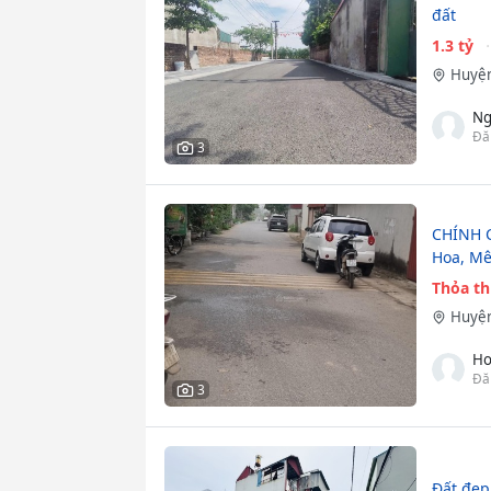
đất
1.3 tỷ
Huyện
Ng
Đă
3
CHÍNH C
Hoa, Mê
Thỏa t
Huyện
Ho
Đă
3
Đất đẹp