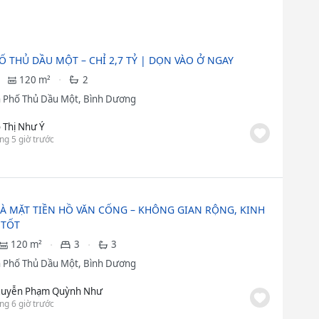
Ố THỦ DẦU MỘT – CHỈ 2,7 TỶ | DỌN VÀO Ở NGAY
120 m²
2
 Phố Thủ Dầu Một, Bình Dương
 Thị Như Ý
ng 5 giờ trước
À MẶT TIỀN HỒ VĂN CỐNG – KHÔNG GIAN RỘNG, KINH
 TỐT
120 m²
3
3
 Phố Thủ Dầu Một, Bình Dương
uyễn Phạm Quỳnh Như
ng 6 giờ trước