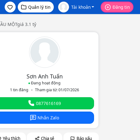
Quản lý tin
Tài khoản
Đăng tin
U MỘTgiá 3.1 tỷ
Sơn Anh Tuấn
Đang hoạt động
1 tin đăng
Tham gia từ: 01/07/2026
eo
0877616169
Nhắn Zalo
Yêu thích
Chia sẻ
Báo xấu