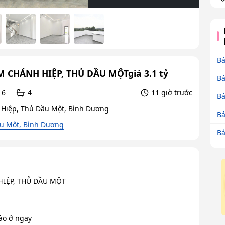
Bá
 CHÁNH HIỆP, THỦ DẦU MỘTgiá 3.1 tỷ
Bá
6
4
11 giờ trước
Bá
 Hiệp, Thủ Dầu Một, Bình Dương
Bá
u Một, Bình Dương
Bá
HIỆP, THỦ DẦU MỘT
vào ở ngay