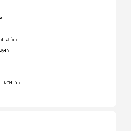
ài
nh chính
huyển
ác KCN lớn