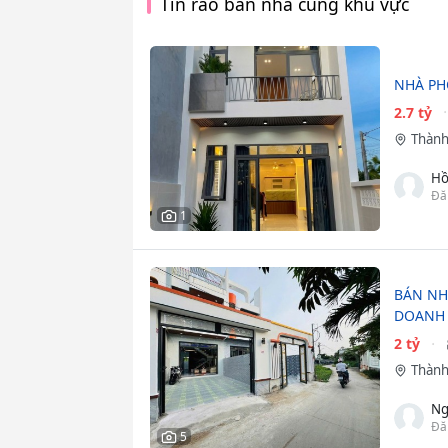
Tin rao bán nhà cùng khu vực
NHÀ PH
2.7 tỷ
Thành
Hồ
Đă
1
BÁN NH
DOANH
2 tỷ
Thành
Ng
Đă
5