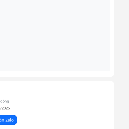
 động
7/2026
ắn Zalo