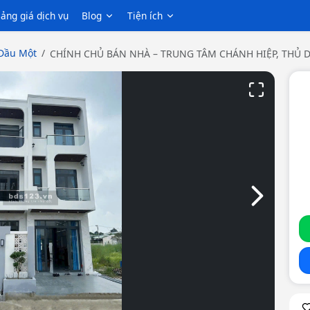
ảng giá dịch vụ
Blog
Tiện ích
Dầu Một
CHÍNH CHỦ BÁN NHÀ – TRUNG TÂM CHÁNH HIỆP, THỦ DẦ
Slide tiếp th