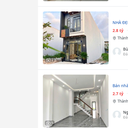
NHÀ ĐẸP
2.8 tỷ
Thành
Bù
Đă
2
Bán nhà
2.7 tỷ
Thành
Ng
Đă
5