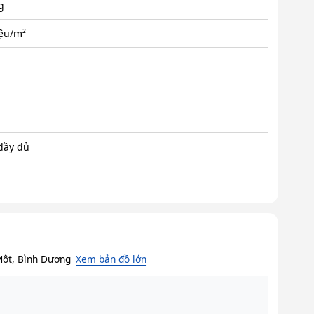
g
iệu/m²
 đầy đủ
Một, Bình Dương
Xem bản đồ lớn