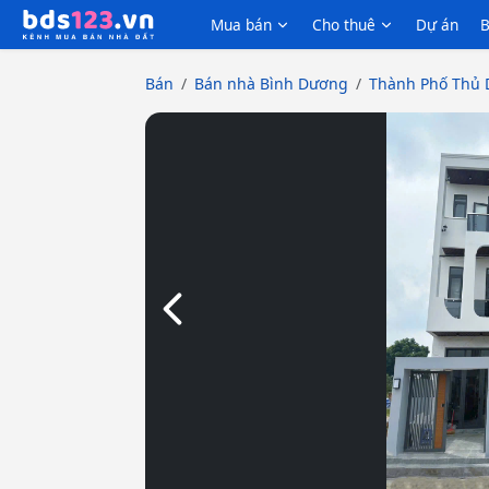
Mua bán
Cho thuê
Dự án
B
Bán
Bán nhà Bình Dương
Thành Phố Thủ 
Slide trước