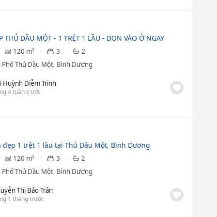
 THỦ DẦU MỘT - 1 TRỆT 1 LẦU - DỌN VÀO Ở NGAY
120 m²
3
2
 Phố Thủ Dầu Một, Bình Dương
i Huỳnh Diễm Trinh
ng 4 tuần trước
 đẹp 1 trệt 1 lầu tại Thủ Dầu Một, Bình Dương
120 m²
3
2
 Phố Thủ Dầu Một, Bình Dương
uyễn Thị Bảo Trân
ng 1 tháng trước