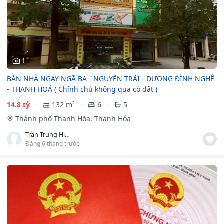
1
BÁN NHÀ NGAY NGÃ BA - NGUYỄN TRÃI - DƯƠNG ĐÌNH NGHỆ
- THANH HOÁ ( Chính chủ không qua cò đất )
14.8 tỷ
132 m²
6
5
Thành phố Thanh Hóa, Thanh Hóa
Trần Trung Hiếu
Đăng 6 tháng trước