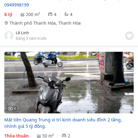
0949998199
8 tỷ
200 m²
4
4
Thành phố Thanh Hóa, Thanh Hóa
Lê Linh
Đăng 3 năm trước
3
Mặt tiền Quang Trung vị trí kinh doanh siêu đỉnh 2 tầng,
nhỉnh giá 5 tỷ đồng.
Thỏa thuận
50 m²
2