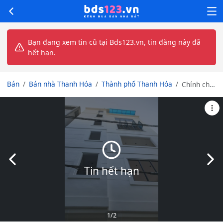
Bạn đang xem tin cũ tại Bds123.vn, tin đăng này đã
hết hạn.
Bán
Bán nhà Thanh Hóa
Thành phố Thanh Hóa
Chính chủ
cần bán
nhà đất
gần mặt
phố Hải
Thượng
Lãn Ông,
P. Quảng
Slide trước
Slid
Thắng, TP
Tin hết hạn
Thanh
Hóa
1
/2