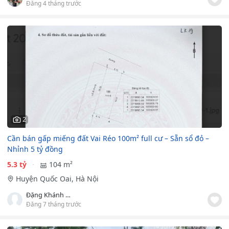
Đăng 4 tháng trước
2
Cần bán gấp miếng đất Vai Réo 100m² full cư – Sẵn sổ đỏ –
Nhỉnh 5 tỷ đồng
5.3 tỷ
104 m²
Huyện Quốc Oai, Hà Nội
Đặng Khánh Hoà
Đăng 7 tháng trước