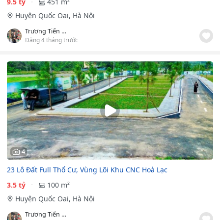
9.5 tỷ
451 m²
Huyện Quốc Oai, Hà Nội
Trương Tiến Đạt
Đăng 4 tháng trước
4
23 Lô Đất Full Thổ Cư, Vùng Lõi Khu CNC Hoà Lạc
3.5 tỷ
100 m²
Huyện Quốc Oai, Hà Nội
Trương Tiến Đạt