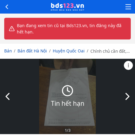
Bạn đang xem tin cũ tại Bds123.vn, tin đăng này đã
hết hạn.
Bán
Bán đất Hà Nội
Huyện Quốc Oai
Chính chủ cần đất,
150m2 7,8 Tỷ
Slide trước
Slid
Tin hết hạn
1
/3