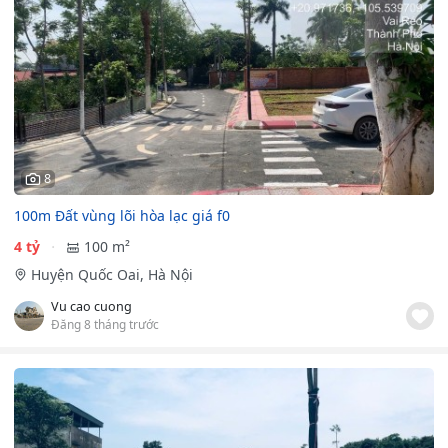
8
100m Đất vùng lõi hòa lạc giá f0
4 tỷ
100 m²
Huyện Quốc Oai, Hà Nội
Vu cao cuong
Đăng 8 tháng trước