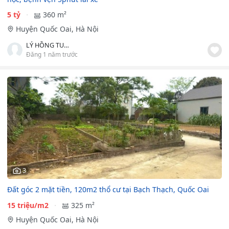
5 tỷ
360 m²
Huyện Quốc Oai, Hà Nội
LÝ HỒNG TUẤN
Đăng 1 năm trước
3
Đất góc 2 mặt tiền, 120m2 thổ cư tại Bạch Thạch, Quốc Oai
15 triệu/m2
325 m²
Huyện Quốc Oai, Hà Nội