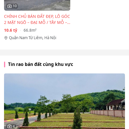
10
CHÍNH CHỦ BÁN ĐẤT ĐẸP, LÔ GÓC
2 MẶT NGÕ – ĐẠI MỖ / TÂY MỖ –
CẠNH…
10.6 tỷ
66.8m²
Quận Nam Từ Liêm, Hà Nội
Tin rao bán đất cùng khu vực
4