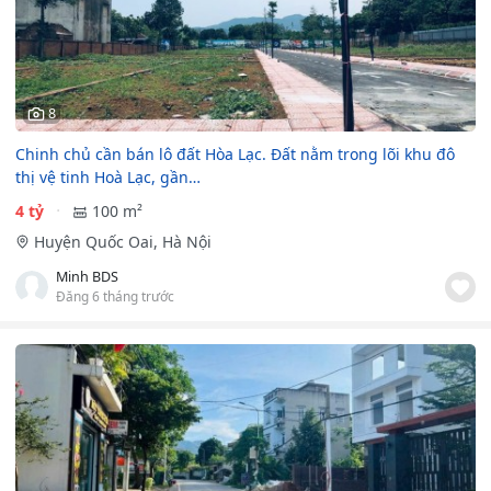
8
Chinh chủ cần bán lô đất Hòa Lạc. Đất nằm trong lõi khu đô
thị vệ tinh Hoà Lạc, gần…
4 tỷ
100 m²
Huyện Quốc Oai, Hà Nội
Minh BDS
Đăng 6 tháng trước