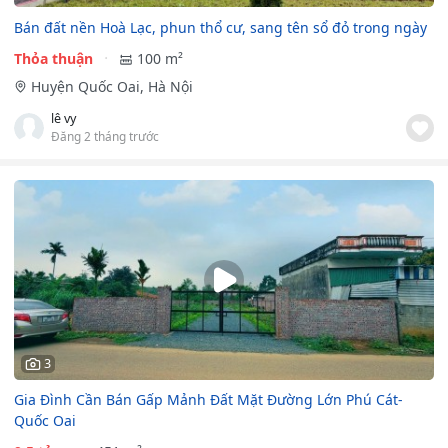
Bán đất nền Hoà Lạc, phun thổ cư, sang tên sổ đỏ trong ngày
Thỏa thuận
100 m²
Huyện Quốc Oai, Hà Nội
lê vy
Đăng 2 tháng trước
3
Gia Đình Cần Bán Gấp Mảnh Đất Mặt Đường Lớn Phú Cát-
Quốc Oai