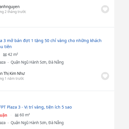
anhnguyen
ng 2 tháng trước
za 3 mở bán đợt 1 tặng 50 chỉ vàng cho những khách
u tiên
42 m²
laza
Quận Ngũ Hành Sơn, Đà Nẵng
ần Thị Kim Như
ng 1 năm trước
PT Plaza 3 - Vị trí vàng, tiện ích 5 sao
huận
60 m²
laza
Quận Ngũ Hành Sơn, Đà Nẵng