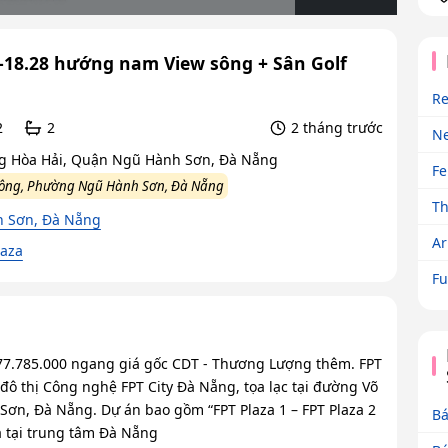
S-18.28 hướng nam View sông + Sân Golf
Re
2
2
2 tháng trước
N
g Hòa Hải, Quận Ngũ Hành Sơn, Đà Nẵng
Fe
Công, Phường Ngũ Hành Sơn, Đà Nẵng
Th
h Sơn, Đà Nẵng
Ar
laza
Fu
.877.785.000 ngang giá gốc CDT - Thương Lượng thêm. FPT
ô thị Công nghệ FPT City Đà Nẵng, tọa lạc tại đường Võ
ơn, Đà Nẵng. Dự án bao gồm “FPT Plaza 1 – FPT Plaza 2
Bá
địa tại trung tâm Đà Nẵng