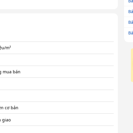
Bá
Bá
Bá
Bá
iệu/m²
g mua bán
ện cơ bản
 giao