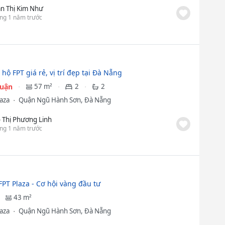
ần Thị Kim Như
ng 1 năm trước
hộ FPT giá rẻ, vị trí đẹp tại Đà Nẵng
huận
57 m²
2
2
laza
Quận Ngũ Hành Sơn, Đà Nẵng
 Thị Phương Linh
ng 1 năm trước
FPT Plaza - Cơ hội vàng đầu tư
43 m²
laza
Quận Ngũ Hành Sơn, Đà Nẵng