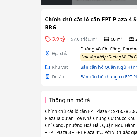
Chính chủ cắt lỗ căn FPT Plaza 4 
BRG
3.9 tỷ
~ 57,0 triệu/m²
68 m²
Đường Võ Chí Công, Phườn
Địa chỉ:
Sau sáp nhập: Đường Võ Chí 
Khu vực:
Bán căn hộ Quận Ngũ Hàn
Dự án:
Bán căn hộ chung cư FPT P
Thông tin mô tả
Chính chủ cắt lỗ căn FPT Plaza 4: S-18.28 3
Plaza là dự án Tòa Nhà Chung Cư thuộc Khu đ
Chí Công, phường Hoà Hải, Quận Ngũ Hành S
– FPT Plaza 3 – FPT Plaza 4″… Với vị trí đắc 