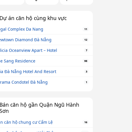
Dự án căn hộ cùng khu vực
gal Complex Da Nang
11
ewtown Diamond Đà Nẵng
12
licia Oceanview Apart – Hotel
7
e Sang Residence
98
ia Đà Nẵng Hotel And Resort
3
rama Condotel Đà Nẵng
1
Bán căn hộ gần Quận Ngũ Hành
Sơn
n căn hộ chung cư Cẩm Lệ
16