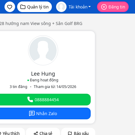
Quản lý tin
Tài khoản
Đăng tin
8.28 hướng nam View sông + Sân Golf BRG
Lee Hung
Đang hoạt động
3 tin đăng
Tham gia từ: 14/05/2026
eo
0888884454
Nhắn Zalo
Yêu thích
Chia sẻ
Báo xấu