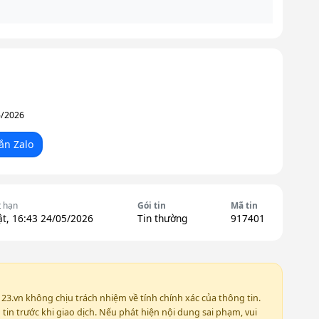
5/2026
ắn Zalo
t hạn
Gói tin
Mã tin
t, 16:43 24/05/2026
Tin thường
917401
123.vn không chịu trách nhiệm về tính chính xác của thông tin.
in trước khi giao dịch. Nếu phát hiện nội dung sai phạm, vui