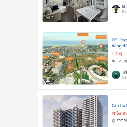
kh
Đă
7
FPT Pla
hàng đầ
1.2 tỷ
FPT P
Tr
Đă
2
Căn hộ F
Thỏa t
FPT P