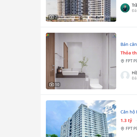
Tr
Đă
2
Bán căn 
Thỏa t
FPT P
Hồ
Đă
10
Căn hộ 
1.3 tỷ
FPT P