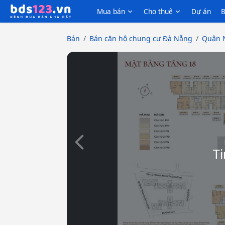
Mua bán
Cho thuê
Dự án
B
Bán
Bán căn hộ chung cư Đà Nẵng
Quận 
Slide trước
Ti