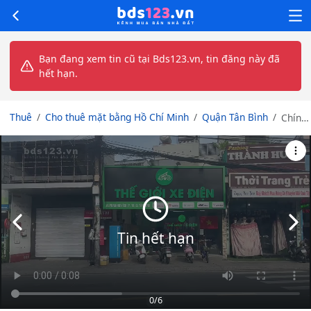
Bạn đang xem tin cũ tại Bds123.vn, tin đăng này đã
hết hạn.
Thuê
Cho thuê mặt bằng Hồ Chí Minh
Quận Tân Bình
Chính
chủ
cho
thuê
Mặt
tiền
Kinh
doanh
Slide trước
Slid
110m
Tin hết hạn
đường
Phan
Huy
Ích,
Tân
0
/6