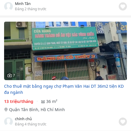
Minh Tân
Đăng 2 tháng trước
7
Cho thuê mặt bằng ngay chợ Phạm Văn Hai DT 36m2 tiện KD
đa ngành
13 triệu/tháng
36 m²
Quận Tân Bình, Hồ Chí Minh
chính chủ
Đăng 4 tháng trước