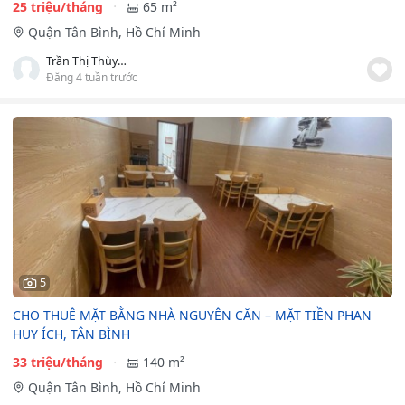
25 triệu/tháng
65 m²
Quận Tân Bình, Hồ Chí Minh
Trần Thị Thùy Nhân
Đăng 4 tuần trước
5
CHO THUÊ MẶT BẰNG NHÀ NGUYÊN CĂN – MẶT TIỀN PHAN
HUY ÍCH, TÂN BÌNH
33 triệu/tháng
140 m²
Quận Tân Bình, Hồ Chí Minh