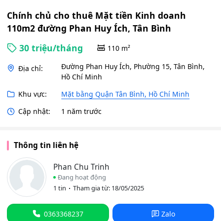
Bình
Chính chủ cho thuê Mặt tiền Kinh doanh
110m2 đường Phan Huy Ích, Tân Bình
30 triệu/tháng
110 m²
Đường Phan Huy Ích, Phường 15, Tân Bình,
Địa chỉ:
Hồ Chí Minh
Khu vực:
Mặt bằng Quận Tân Bình, Hồ Chí Minh
Cập nhật:
1 năm trước
Thông tin liên hệ
Phan Chu Trinh
Đang hoạt động
1 tin
Tham gia từ: 18/05/2025
0363368237
Zalo