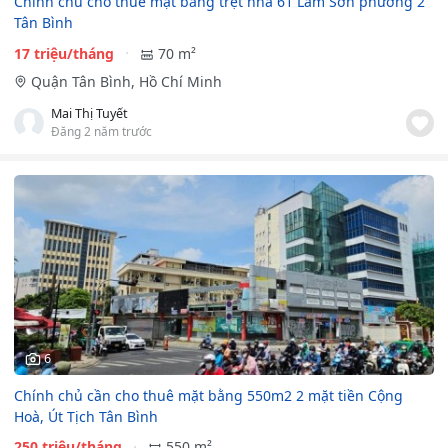
Chính chủ cho thuê mặt bằng trệt nhà 61 Lam Sơn phường 2
Tân Bình
17 triệu/tháng
70 m²
Quận Tân Bình, Hồ Chí Minh
Mai Thị Tuyết
Đăng 2 năm trước
6
Chính chủ cần cho thuê mặt bằng 550m2 2 mặt tiền Cộng
Hoà, Út Tịch Tân Bình
250 triệu/tháng
550 m²