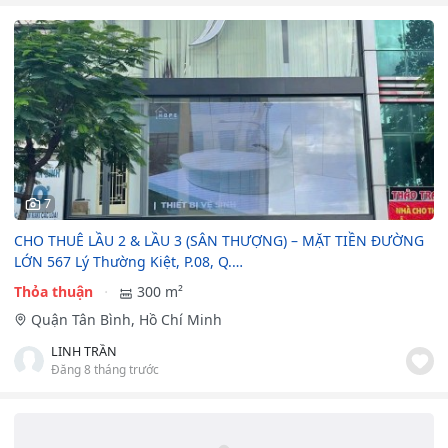
7
CHO THUÊ LẦU 2 & LẦU 3 (SÂN THƯỢNG) – MẶT TIỀN ĐƯỜNG
LỚN 567 Lý Thường Kiệt, P.08, Q.…
Thỏa thuận
300 m²
Quận Tân Bình, Hồ Chí Minh
LINH TRẦN
Đăng 8 tháng trước