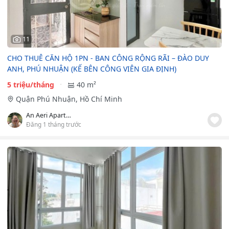
11
CHO THUÊ CĂN HỘ 1PN - BAN CÔNG RỘNG RÃI – ĐÀO DUY
ANH, PHÚ NHUẬN (KẾ BÊN CÔNG VIÊN GIA ĐỊNH)
5 triệu/tháng
40 m²
Quận Phú Nhuận, Hồ Chí Minh
An Aeri Apartment
Đăng 1 tháng trước