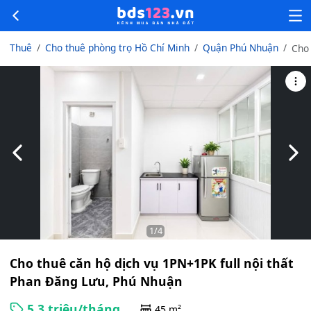
Thuê
Cho thuê phòng trọ Hồ Chí Minh
Quận Phú Nhuận
Cho
căn
dịch
1PN
full
thất
Pha
Đăn
Slide trước
Slid
Lưu,
Nhu
1
/4
Cho thuê căn hộ dịch vụ 1PN+1PK full nội thất
Phan Đăng Lưu, Phú Nhuận
5.3 triệu/tháng
45 m²