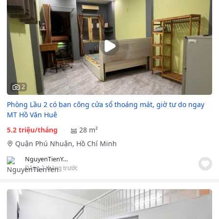
2
Phòng Lầu 2 có ban công cửa sổ thoáng mát, giờ tư do ngay
MT Hồ Văn Huê
5.2 triệu/tháng
28 m²
Quận Phú Nhuận, Hồ Chí Minh
NguyenTienYen
Đăng 2 tháng trước