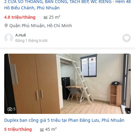
2 CỬA SỔ THOÁNG, BAN CÔNG, TÁCH BẾP, WC RIÊNG - Hẻm 48
Hồ Biểu Chánh, Phú Nhuận
4.8 triệu/tháng
25 m²
Quận Phú Nhuận, Hồ Chí Minh
A.Huê
Đăng 1 tháng trước
5
Duplex ban công giá 5 triệu tại Phan Đăng Lưu, Phú Nhuận
5 triệu/tháng
45 m²