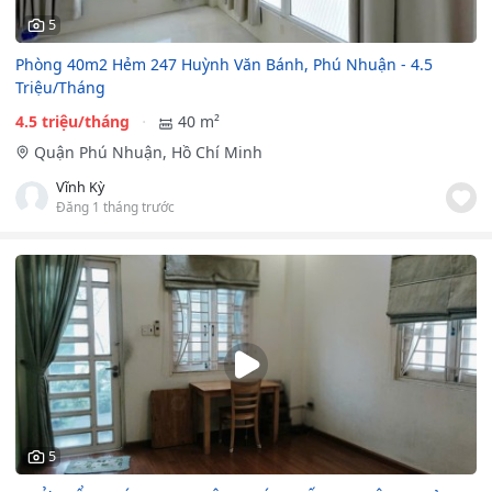
5
Phòng 40m2 Hẻm 247 Huỳnh Văn Bánh, Phú Nhuận - 4.5
Triệu/Tháng
4.5 triệu/tháng
40 m²
Quận Phú Nhuận, Hồ Chí Minh
Vĩnh Kỳ
Đăng 1 tháng trước
5