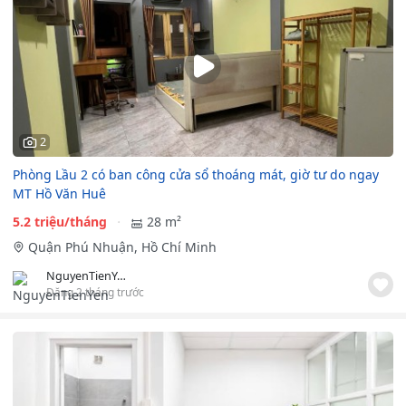
2
Phòng Lầu 2 có ban công cửa sổ thoáng mát, giờ tư do ngay
MT Hồ Văn Huê
5.2 triệu/tháng
28 m²
Quận Phú Nhuận, Hồ Chí Minh
NguyenTienYen
Đăng 2 tháng trước