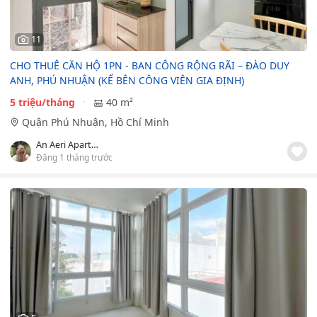
11
CHO THUÊ CĂN HỘ 1PN - BAN CÔNG RỘNG RÃI – ĐÀO DUY
ANH, PHÚ NHUẬN (KẾ BÊN CÔNG VIÊN GIA ĐỊNH)
5 triệu/tháng
40 m²
Quận Phú Nhuận, Hồ Chí Minh
An Aeri Apartment
Đăng 1 tháng trước