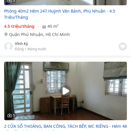
5
Phòng 40m2 Hẻm 247 Huỳnh Văn Bánh, Phú Nhuận - 4.5
Triệu/Tháng
4.5 triệu/tháng
40 m²
Quận Phú Nhuận, Hồ Chí Minh
Vĩnh Kỳ
Đăng 1 tháng trước
5
2 CỬA SỔ THOÁNG, BAN CÔNG, TÁCH BẾP, WC RIÊNG - Hẻm 48