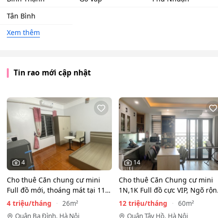
Tân Bình
Xem thêm
Tin rao mới cập nhật
4
14
Cho thuê Căn chung cư mini
Cho thuê Căn Chung cư mini
Full đồ mới, thoáng mát tại 116
1N,1K Full đồ cực VIP, Ngõ rộ
Phan Kế Bính, Ba…
View toàn mặt hồ…
4 triệu/tháng
12 triệu/tháng
26m²
60m²
Quận Ba Đình, Hà Nội
Quận Tây Hồ, Hà Nội