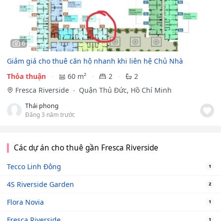
6
Giảm giá cho thuê căn hộ nhanh khi liên hệ Chủ Nhà
Thỏa thuận
60 m²
2
2
Fresca Riverside
Quận Thủ Đức, Hồ Chí Minh
Thái phong
Đăng 3 năm trước
Các dự án cho thuê gần Fresca Riverside
Tecco Linh Đông
1
4S Riverside Garden
2
Flora Novia
1
Fresca Riverside
1