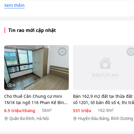
Xem thêm
Tin rao mới cập nhật
6
Cho thuê Căn Chung cư mini
Bán 162,9 m2 đất tại thửa đất
1N1K tại ngõ 116 Phan Kế Bính,
số 1201, tờ bản đồ số 4, thị tr
Cống Vị, Ba Đình. Chỉ…
Lai…
6.5 triệu/tháng
531 triệu
56m²
162.9m²
Quận Ba Đình, Hà Nội
Huyện Bàu Bàng, Bình Dương