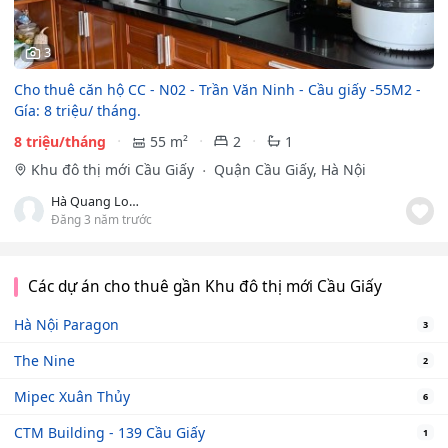
3
Cho thuê căn hộ CC - N02 - Trần Văn Ninh - Cầu giấy -55M2 -
Gía: 8 triệu/ tháng.
8 triệu/tháng
55 m²
2
1
Khu đô thị mới Cầu Giấy
Quận Cầu Giấy, Hà Nội
Hà Quang Long
Đăng 3 năm trước
Các dự án cho thuê gần Khu đô thị mới Cầu Giấy
Hà Nội Paragon
3
The Nine
2
Mipec Xuân Thủy
6
CTM Building - 139 Cầu Giấy
1