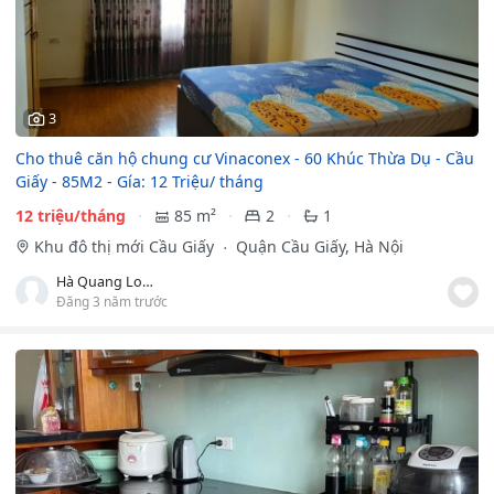
3
Cho thuê căn hộ chung cư Vinaconex - 60 Khúc Thừa Dụ - Cầu
Giấy - 85M2 - Gía: 12 Triệu/ tháng
12 triệu/tháng
85 m²
2
1
Khu đô thị mới Cầu Giấy
Quận Cầu Giấy, Hà Nội
Hà Quang Long
Đăng 3 năm trước