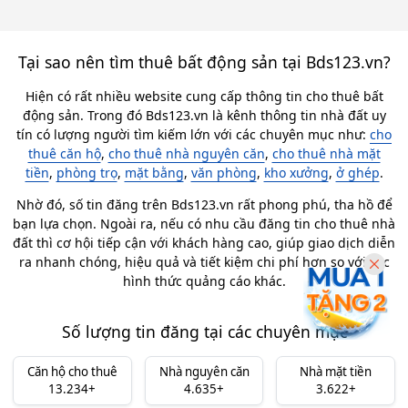
Tại sao nên tìm thuê bất động sản tại Bds123.vn?
Hiện có rất nhiều website cung cấp thông tin cho thuê bất
động sản. Trong đó Bds123.vn là kênh thông tin nhà đất uy
tín có lượng người tìm kiếm lớn với các chuyên mục như:
cho
thuê căn hộ
,
cho thuê nhà nguyên căn
,
cho thuê nhà mặt
tiền
,
phòng trọ
,
mặt bằng
,
văn phòng
,
kho xưởng
,
ở ghép
.
Nhờ đó, số tin đăng trên Bds123.vn rất phong phú, tha hồ để
bạn lựa chọn. Ngoài ra, nếu có nhu cầu đăng tin cho thuê nhà
đất thì cơ hội tiếp cận với khách hàng cao, giúp giao dịch diễn
ra nhanh chóng, hiệu quả và tiết kiệm chi phí hơn so với các
hình thức quảng cáo khác.
Số lượng tin đăng tại các chuyên mục
Căn hộ cho thuê
Nhà nguyên căn
Nhà mặt tiền
13.234+
4.635+
3.622+