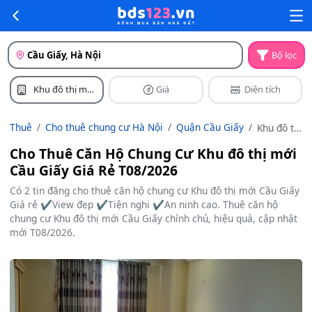
Cầu Giấy, Hà Nội
Bộ lọc
Khu đô thị mới
Giá
Diện tích
Cầu Giấy
Thuê
Cho thuê chung cư Hà Nội
Quận Cầu Giấy
Khu đô thị
mới Cầu
Cho Thuê Căn Hộ Chung Cư Khu đô thị mới
Giấy
Cầu Giấy Giá Rẻ T08/2026
Có 2 tin đăng cho thuê căn hộ chung cư Khu đô thị mới Cầu Giấy
Giá rẻ ✔️View đẹp ✔️Tiện nghi ✔️An ninh cao. Thuê căn hộ
chung cư Khu đô thị mới Cầu Giấy chính chủ, hiệu quả, cập nhật
mới T08/2026.