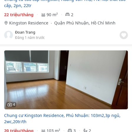
cấp, 2pn, 22tr
22 triệu/tháng
90 m²
2
Kingston Residence
Quận Phú Nhuận, Hồ Chí Minh
Đoan Trang
Đăng 1 năm trước
4
Chung cư Kingston Residence, Phú Nhuận: 103m2,3p ngủ,
2wc,20tr/th
20 triệu/tháng
103 m²
3
2