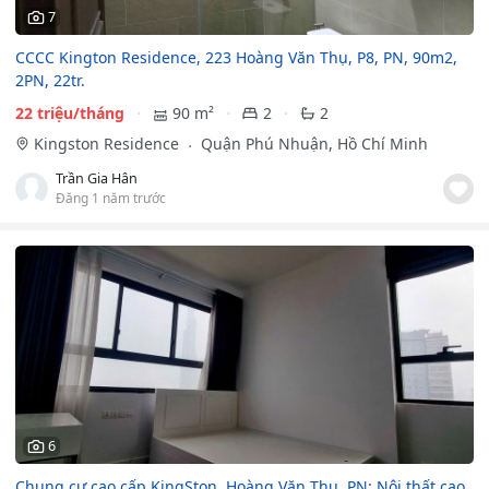
7
CCCC Kington Residence, 223 Hoàng Văn Thụ, P8, PN, 90m2,
2PN, 22tr.
22 triệu/tháng
90 m²
2
2
Kingston Residence
Quận Phú Nhuận, Hồ Chí Minh
Trần Gia Hân
Đăng 1 năm trước
6
Chung cư cao cấp KingSton, Hoàng Văn Thụ, PN: Nội thất cao