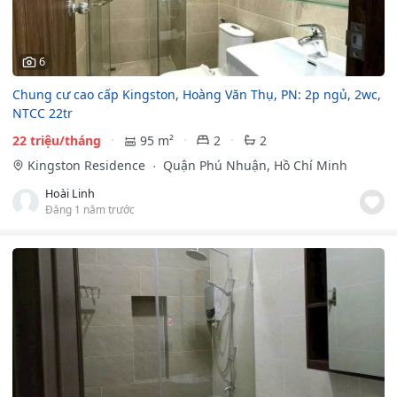
6
Chung cư cao cấp Kingston, Hoàng Văn Thụ, PN: 2p ngủ, 2wc,
NTCC 22tr
22 triệu/tháng
95 m²
2
2
Kingston Residence
Quận Phú Nhuận, Hồ Chí Minh
Hoài Linh
Đăng 1 năm trước