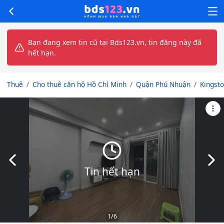
Bạn đang xem tin cũ tại Bds123.vn, tin đăng này đã
hết hạn.
Thuê
Cho thuê căn hộ Hồ Chí Minh
Quận Phú Nhuận
Kingst
Slide trước
Slid
Tin hết hạn
1
/6