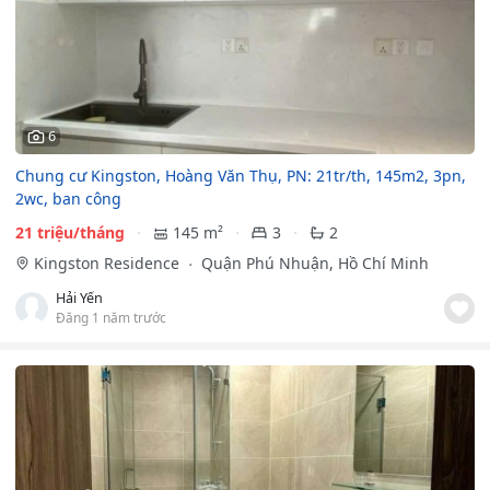
6
Chung cư Kingston, Hoàng Văn Thụ, PN: 21tr/th, 145m2, 3pn,
2wc, ban công
21 triệu/tháng
145 m²
3
2
Kingston Residence
Quận Phú Nhuận, Hồ Chí Minh
Hải Yến
Đăng 1 năm trước