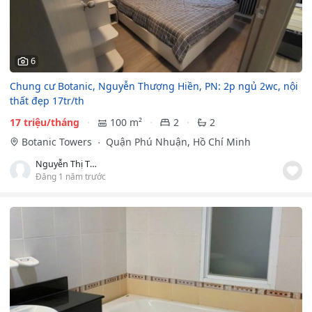
6
Chung cư Botanic, Nguyễn Thượng Hiền, PN: 2p ngủ 2wc, nội
thất đẹp 17tr/th
17 triệu/tháng
100 m²
2
2
Botanic Towers
Quận Phú Nhuận, Hồ Chí Minh
Nguyễn Thị Thuỳ Dương
Đăng 1 năm trước