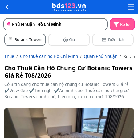
Phú Nhuận, Hồ Chí Minh
Bộ lọc
Botanic Towers
Giá
Diện tích
Thuê
Cho thuê căn hộ Hồ Chí Minh
Quận Phú Nhuận
Botani
Towers
Cho Thuê Căn Hộ Chung Cư Botanic Towers
Giá Rẻ T08/2026
Có 3 tin đăng cho thuê căn hộ chung cư Botanic Towers Giá rẻ
✔️View đẹp ✔️Tiện nghi ✔️An ninh cao. Thuê căn hộ chung cư
Botanic Towers chính chủ, hiệu quả, cập nhật mới T08/2026.