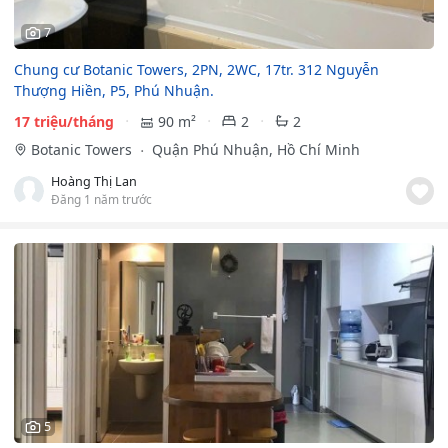
7
Chung cư Botanic Towers, 2PN, 2WC, 17tr. 312 Nguyễn
Thượng Hiền, P5, Phú Nhuận.
17 triệu/tháng
90 m²
2
2
Botanic Towers
Quận Phú Nhuận, Hồ Chí Minh
Hoàng Thị Lan
Đăng 1 năm trước
5