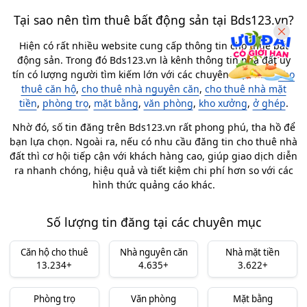
Tại sao nên tìm thuê bất động sản tại Bds123.vn?
Hiện có rất nhiều website cung cấp thông tin cho thuê bất
động sản. Trong đó Bds123.vn là kênh thông tin nhà đất uy
tín có lượng người tìm kiếm lớn với các chuyên mục như:
cho
thuê căn hộ
,
cho thuê nhà nguyên căn
,
cho thuê nhà mặt
tiền
,
phòng trọ
,
mặt bằng
,
văn phòng
,
kho xưởng
,
ở ghép
.
Nhờ đó, số tin đăng trên Bds123.vn rất phong phú, tha hồ để
bạn lựa chọn. Ngoài ra, nếu có nhu cầu đăng tin cho thuê nhà
đất thì cơ hội tiếp cận với khách hàng cao, giúp giao dịch diễn
ra nhanh chóng, hiệu quả và tiết kiệm chi phí hơn so với các
hình thức quảng cáo khác.
Số lượng tin đăng tại các chuyên mục
Căn hộ cho thuê
Nhà nguyên căn
Nhà mặt tiền
13.234+
4.635+
3.622+
Phòng trọ
Văn phòng
Mặt bằng