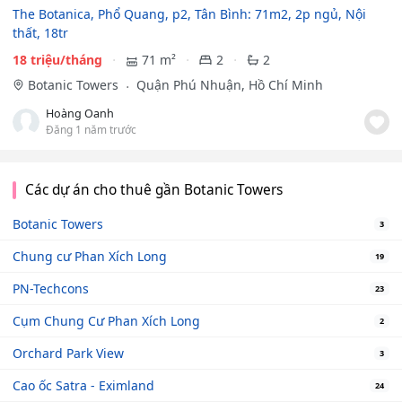
The Botanica, Phổ Quang, p2, Tân Bình: 71m2, 2p ngủ, Nội
thất, 18tr
18 triệu/tháng
71 m²
2
2
Botanic Towers
Quận Phú Nhuận, Hồ Chí Minh
Hoàng Oanh
Đăng 1 năm trước
Các dự án cho thuê gần Botanic Towers
Botanic Towers
3
Chung cư Phan Xích Long
19
PN-Techcons
23
Cụm Chung Cư Phan Xích Long
2
Orchard Park View
3
Cao ốc Satra - Eximland
24