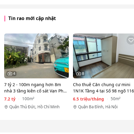
Tin rao mới cập nhật
4
8
7 tỷ 2 - 100m ngang hơn 8m
Cho thuê Căn chung cư mini
nhà 3 tầng kiên cố sát Vạn Phúc
1N1K Tầng 4 tại Số 98 ngõ 116
City - HẺM XE HƠI…
Phan Kế Bính, Ba Đình.…
7.2 tỷ
6.5 triệu/tháng
100m²
50m²
Quận Thủ Đức, Hồ Chí Minh
Quận Ba Đình, Hà Nội