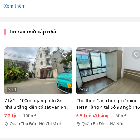
Xem thêm
Tin rao mới cập nhật
4
8
7 tỷ 2 - 100m ngang hơn 8m
Cho thuê Căn chung cư mini
nhà 3 tầng kiên cố sát Vạn Phúc
1N1K Tầng 4 tại Số 98 ngõ 116
City - HẺM XE HƠI…
Phan Kế Bính, Ba Đình.…
7.2 tỷ
6.5 triệu/tháng
100m²
50m²
Quận Thủ Đức, Hồ Chí Minh
Quận Ba Đình, Hà Nội