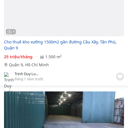
8
Cho thuê kho xưởng 1500m2 gần đường Cầu Xây, Tân Phú,
Quận 9
25 triệu/tháng
1.500 m²
Quận 9, Hồ Chí Minh
Trịnh Duy Luân TTB LAND
Đăng 1 năm trước