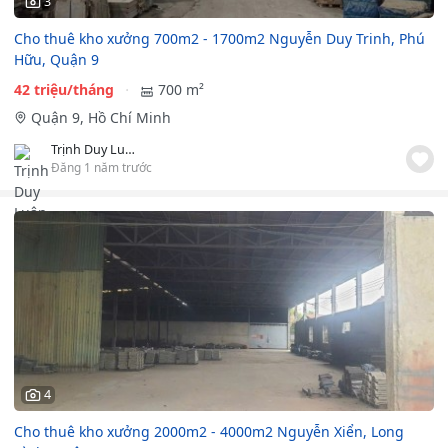
3
Cho thuê kho xưởng 700m2 - 1700m2 Nguyễn Duy Trinh, Phú
Hữu, Quận 9
42 triệu/tháng
700 m²
Quận 9, Hồ Chí Minh
Trịnh Duy Luân TTB LAND
Đăng 1 năm trước
4
Cho thuê kho xưởng 2000m2 - 4000m2 Nguyễn Xiển, Long