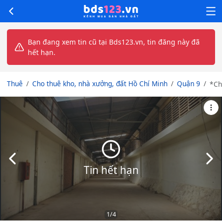
Bạn đang xem tin cũ tại Bds123.vn, tin đăng này đã
hết hạn.
Thuê
Cho thuê kho, nhà xưởng, đất Hồ Chí Minh
Quận 9
*Ch
xưở
10
Ngu
Phư
Bìn
TP
Slide trước
Slid
Tin hết hạn
1
/4