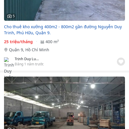
5
Cho thuê kho xưởng 400m2 - 800m2 gần đường Nguyễn Duy
Trinh, Phú Hữu, Quận 9.
25 triệu/tháng
400 m²
Quận 9, Hồ Chí Minh
Trịnh Duy Luân TTB LAND
Đăng 1 năm trước