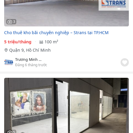
3
Cho thuê kho bãi chuyên nghiệp – Strans tại TP.HCM
5 triệu/tháng
100 m²
Quận 9, Hồ Chí Minh
Trương Minh Thông
Đăng 6 tháng trước
5