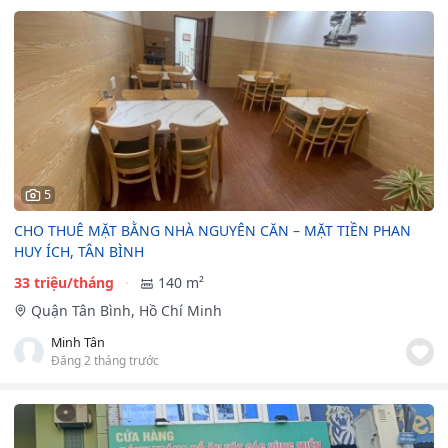
5
CHO THUÊ MẶT BẰNG NHÀ NGUYÊN CĂN – MẶT TIỀN PHAN
HUY ÍCH, TÂN BÌNH
33 triệu/tháng
140 m²
Quận Tân Bình, Hồ Chí Minh
Minh Tân
Đăng 2 tháng trước