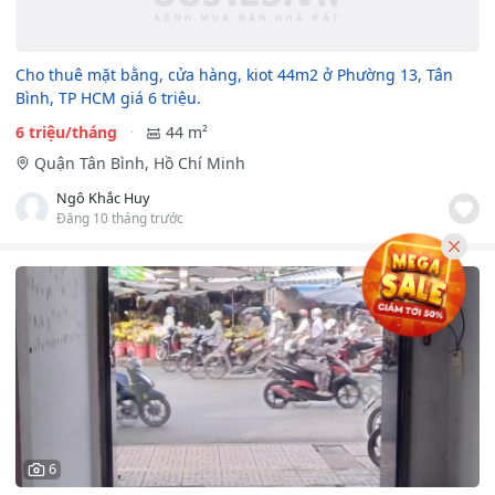
Cho thuê mặt bằng, cửa hàng, kiot 44m2 ở Phường 13, Tân
Bình, TP HCM giá 6 triệu.
6 triệu/tháng
44 m²
Quận Tân Bình, Hồ Chí Minh
Ngô Khắc Huy
Đăng 10 tháng trước
6