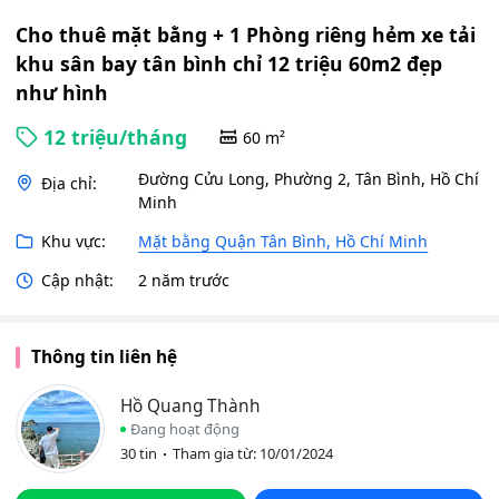
chỉ 12
triệu
Cho thuê mặt bằng + 1 Phòng riêng hẻm xe tải
60m2
khu sân bay tân bình chỉ 12 triệu 60m2 đẹp
đẹp
như hình
như
hình
12 triệu/tháng
60 m²
Đường Cửu Long, Phường 2, Tân Bình, Hồ Chí
Địa chỉ:
Minh
Khu vực:
Mặt bằng Quận Tân Bình, Hồ Chí Minh
Cập nhật:
2 năm trước
Thông tin liên hệ
Hồ Quang Thành
Đang hoạt động
30 tin
Tham gia từ: 10/01/2024