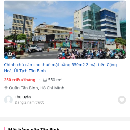
6
Chính chủ cần cho thuê mặt bằng 550m2 2 mặt tiền Cộng
Hoà, Út Tịch Tân Bình
250 triệu/tháng
550 m²
Quận Tân Bình, Hồ Chí Minh
Thu Uyên
Đăng 2 năm trước
Mặt bằng gần Tân Bình