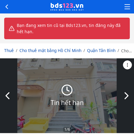
Bạn đang xem tin cũ tại Bds123.vn, tin đăng này đã
hết hạn.
Thuê
Cho thuê mặt bằng Hồ Chí Minh
Quận Tân Bình
Cho
thuê
mặt
bằng
+ 1
Phòng
riêng
hẻm
Slide trước
Slid
xe tải
Tin hết hạn
khu
sân
bay
tân
bình
1
/6