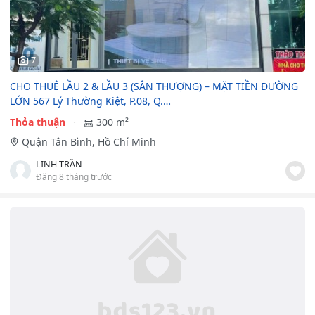
7
CHO THUÊ LẦU 2 & LẦU 3 (SÂN THƯỢNG) – MẶT TIỀN ĐƯỜNG
LỚN 567 Lý Thường Kiệt, P.08, Q.…
Thỏa thuận
300 m²
Quận Tân Bình, Hồ Chí Minh
LINH TRẦN
Đăng 8 tháng trước