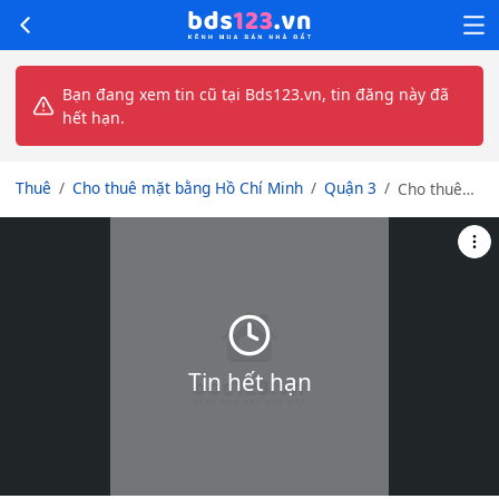
Bạn đang xem tin cũ tại Bds123.vn, tin đăng này đã
hết hạn.
Thuê
Cho thuê mặt bằng Hồ Chí Minh
Quận 3
Cho thuê
mặt bằng 2
mặt tiền
32m2
đường Nam
Kỳ Khởi
Nghĩa Q.3
Tin hết hạn