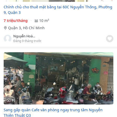
Chính chủ cho thuê mặt bằng tại 60C Nguyễn Thông, Phường
9, Quận 3
7 triệu/tháng
10 m²
Quận 3, Hồ Chí Minh
Nguyễn Hoàng Thanh
Đăng 9 tháng trước
8
Sang gấp quán Cafe văn phòng ngay trung tâm Nguyễn
Thiện Thuật Q3