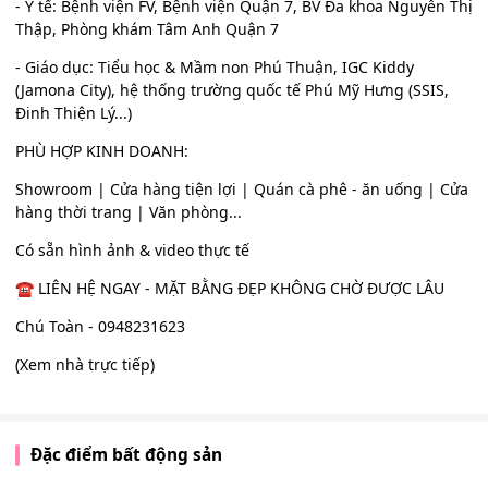
- Y tế: Bệnh viện FV, Bệnh viện Quận 7, BV Đa khoa Nguyễn Thị
Thập, Phòng khám Tâm Anh Quận 7
- Giáo dục: Tiểu học & Mầm non Phú Thuận, IGC Kiddy
(Jamona City), hệ thống trường quốc tế Phú Mỹ Hưng (SSIS,
Đinh Thiện Lý...)
PHÙ HỢP KINH DOANH:
Showroom | Cửa hàng tiện lợi | Quán cà phê - ăn uống | Cửa
hàng thời trang | Văn phòng...
Có sẵn hình ảnh & video thực tế
☎️ LIÊN HỆ NGAY - MẶT BẰNG ĐẸP KHÔNG CHỜ ĐƯỢC LÂU
Chú Toàn - 0948231623
(Xem nhà trực tiếp)
Đặc điểm bất động sản