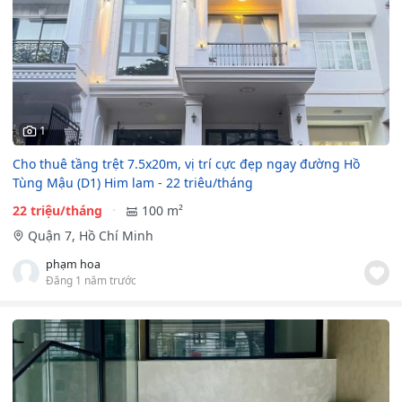
1
Cho thuê tầng trệt 7.5x20m, vị trí cực đẹp ngay đường Hồ
Tùng Mậu (D1) Him lam - 22 triêu/tháng
22 triệu/tháng
100 m²
Quận 7, Hồ Chí Minh
phạm hoa
Đăng 1 năm trước