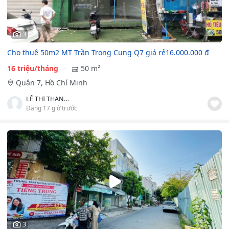
3
Cho thuê 50m2 MT Trần Trọng Cung Q7 giá rẻ16.000.000 đ
16 triệu/tháng
50 m²
Quận 7, Hồ Chí Minh
LÊ THỊ THANH TUYỀN
Đăng 17 giờ trước
3