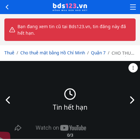
Bạn đang xem tin cũ tại Bds123.vn, tin đăng này đã
hết hạn.
Thuê
Cho thuê mặt bằng Hồ Chí Minh
Quận 7
CHO THUÊ
MẶT BẰNG
MẶT TIỀN
QUẬN 7 - VỊ
TRÍ VÀNG
NGAY
CHÂN CẦU
PHÚ MỸ
Slide trước
Slid
Tin hết hạn
0
/3