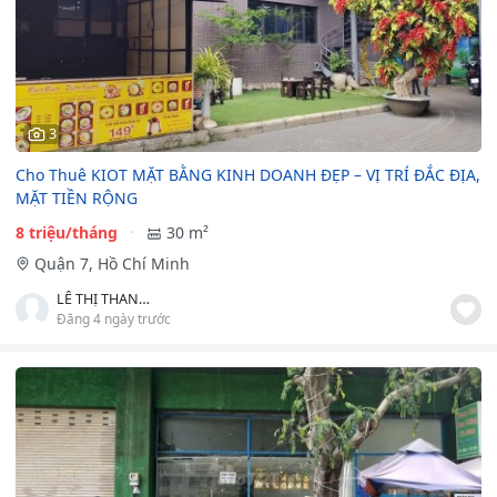
3
Cho Thuê KIOT MẶT BẰNG KINH DOANH ĐẸP – VỊ TRÍ ĐẮC ĐỊA,
MẶT TIỀN RỘNG
8 triệu/tháng
30 m²
Quận 7, Hồ Chí Minh
LÊ THỊ THANH TUYỀN
Đăng 4 ngày trước