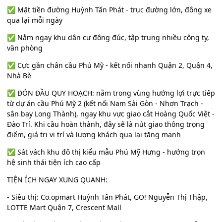
✅ Mặt tiền đường Huỳnh Tấn Phát - trục đường lớn, đông xe
qua lại mỗi ngày
✅ Nằm ngay khu dân cư đông đúc, tập trung nhiều công ty,
văn phòng
✅ Cực gần chân cầu Phú Mỹ - kết nối nhanh Quận 2, Quận 4,
Nhà Bè
✅ ĐÓN ĐẦU QUY HOẠCH: nằm trong vùng hưởng lợi trực tiếp
từ dự án cầu Phú Mỹ 2 (kết nối Nam Sài Gòn - Nhơn Trạch -
sân bay Long Thành), ngay khu vực giao cắt Hoàng Quốc Việt -
Đào Trí. Khi cầu hoàn thành, đây sẽ là nút giao thông trọng
điểm, giá trị vị trí và lượng khách qua lại tăng mạnh
✅ Sát vách khu đô thị kiểu mẫu Phú Mỹ Hưng - hưởng trọn
hệ sinh thái tiện ích cao cấp
TIỆN ÍCH NGAY XUNG QUANH:
- Siêu thị: Co.opmart Huỳnh Tấn Phát, GO! Nguyễn Thị Thập,
LOTTE Mart Quận 7, Crescent Mall