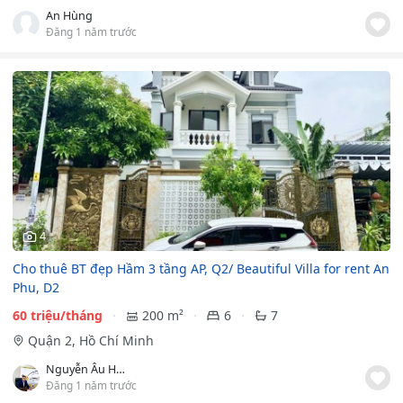
An Hùng
Đăng 1 năm trước
4
Cho thuê BT đẹp Hầm 3 tầng AP, Q2/ Beautiful Villa for rent An
Phu, D2
60 triệu/tháng
200 m²
6
7
Quận 2, Hồ Chí Minh
Nguyễn Âu Hoàng Huy
Đăng 1 năm trước