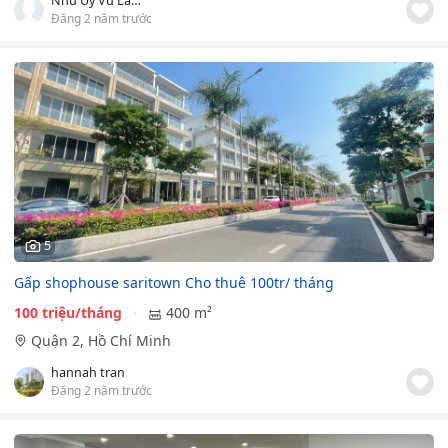
Như Uy Vũ Land
Đăng 2 năm trước
5
Gấp shophouse saritown Cho thuê 100tr/ tháng
100 triệu/tháng
400 m²
Quận 2, Hồ Chí Minh
hannah tran
Đăng 2 năm trước