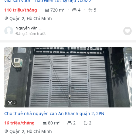
Vila sân vườn Thảo Điền cực kỳ đẹp 700M2
110 triệu/tháng
720 m²
4
5
Quận 2, Hồ Chí Minh
Nguyễn Văn Hiếu
Đăng 2 năm trước
5
Cho thuê nhà nguyên căn An Khánh quận 2, 2PN
16 triệu/tháng
80 m²
2
2
Quận 2, Hồ Chí Minh