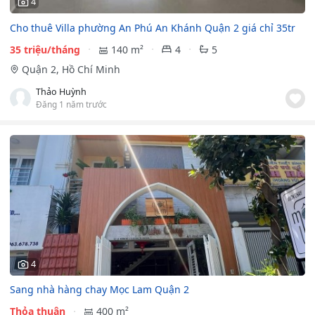
4
Cho thuê Villa phường An Phú An Khánh Quận 2 giá chỉ 35tr
35 triệu/tháng
140 m²
4
5
Quận 2, Hồ Chí Minh
Thảo Huỳnh
Đăng 1 năm trước
4
Sang nhà hàng chay Mọc Lam Quận 2
Thỏa thuận
400 m²