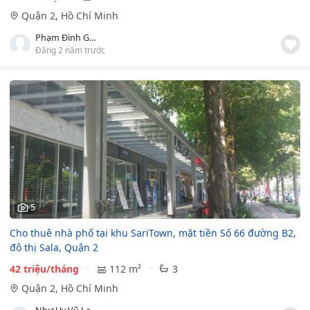
Quận 2, Hồ Chí Minh
Phạm Đình Gia Minh
Đăng 2 năm trước
5
Cho thuê nhà phố tại khu SariTown, mặt tiền Số 66 đường B2,
đô thị Sala, Quận 2
42 triệu/tháng
112 m²
3
Quận 2, Hồ Chí Minh