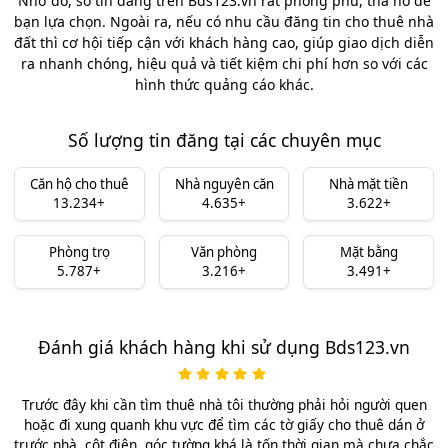
Nhờ đó, số tin đăng trên Bds123.vn rất phong phú, tha hồ để
bạn lựa chọn. Ngoài ra, nếu có nhu cầu đăng tin cho thuê nhà
đất thì cơ hội tiếp cận với khách hàng cao, giúp giao dịch diễn
ra nhanh chóng, hiệu quả và tiết kiệm chi phí hơn so với các
hình thức quảng cáo khác.
Số lượng tin đăng tại các chuyên mục
Căn hộ cho thuê
Nhà nguyên căn
Nhà mặt tiền
13.234+
4.635+
3.622+
Phòng trọ
Văn phòng
Mặt bằng
5.787+
3.216+
3.491+
Đánh giá khách hàng khi sử dụng Bds123.vn
Trước đây khi cần tìm thuê nhà tôi thường phải hỏi người quen
hoặc đi xung quanh khu vực để tìm các tờ giấy cho thuê dán ở
trước nhà, cột điện, góc tường khá là tốn thời gian mà chưa chắc