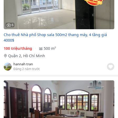
6
Cho thuê Nhà phố Shop sala 500m2 thang máy, 4 tầng giá
4000$
100 triệu/tháng
500 m²
Quận 2, Hồ Chí Minh
hannah tran
Đăng 2 năm trước