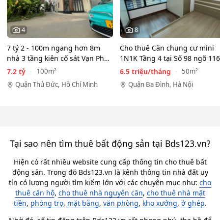
4
8
7 tỷ 2 - 100m ngang hơn 8m
Cho thuê Căn chung cư mini
nhà 3 tầng kiên cố sát Vạn Phúc
1N1K Tầng 4 tại Số 98 ngõ 116
City - HẺM XE HƠI…
Phan Kế Bính, Ba Đình.…
7.2 tỷ
6.5 triệu/tháng
100m²
50m²
Quận Thủ Đức, Hồ Chí Minh
Quận Ba Đình, Hà Nội
Tại sao nên tìm thuê bất động sản tại Bds123.vn?
Hiện có rất nhiều website cung cấp thông tin cho thuê bất
động sản. Trong đó Bds123.vn là kênh thông tin nhà đất uy
tín có lượng người tìm kiếm lớn với các chuyên mục như:
cho
thuê căn hộ
,
cho thuê nhà nguyên căn
,
cho thuê nhà mặt
tiền
,
phòng trọ
,
mặt bằng
,
văn phòng
,
kho xưởng
,
ở ghép
.