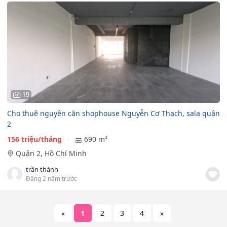
19
Cho thuê nguyên căn shophouse Nguyễn Cơ Thạch, sala quận
2
156 triệu/tháng
690 m²
Quận 2, Hồ Chí Minh
trần thành
Đăng 2 năm trước
«
1
2
3
4
»