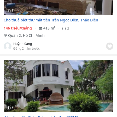
3
Cho thuê biệt thự mặt tiền Trần Ngọc Diện, Thảo Điền
146 triệu/tháng
413 m²
3
Quận 2, Hồ Chí Minh
Huỳnh Sang
Đăng 2 năm trước
5