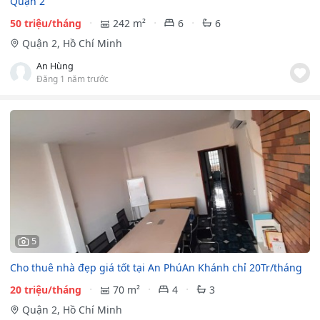
Quận 2
50 triệu/tháng
242 m²
6
6
Quận 2, Hồ Chí Minh
An Hùng
Đăng 1 năm trước
5
Cho thuê nhà đẹp giá tốt tại An PhúAn Khánh chỉ 20Tr/tháng
20 triệu/tháng
70 m²
4
3
Quận 2, Hồ Chí Minh