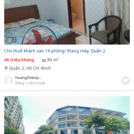
2
Cho thuê khách sạn 14 phòng/ thang máy, Quận 2
40 triệu/tháng
80 m²
Quận 2, Hồ Chí Minh
hoangthienphuc
Đăng 1 năm trước