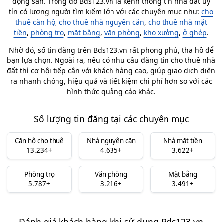
động sản. Trong đó Bds123.vn là kênh thông tin nhà đất uy
tín có lượng người tìm kiếm lớn với các chuyên mục như:
cho
thuê căn hộ
,
cho thuê nhà nguyên căn
,
cho thuê nhà mặt
tiền
,
phòng trọ
,
mặt bằng
,
văn phòng
,
kho xưởng
,
ở ghép
.
Nhờ đó, số tin đăng trên Bds123.vn rất phong phú, tha hồ để
bạn lựa chọn. Ngoài ra, nếu có nhu cầu đăng tin cho thuê nhà
đất thì cơ hội tiếp cận với khách hàng cao, giúp giao dịch diễn
ra nhanh chóng, hiệu quả và tiết kiệm chi phí hơn so với các
hình thức quảng cáo khác.
Số lượng tin đăng tại các chuyên mục
Căn hộ cho thuê
Nhà nguyên căn
Nhà mặt tiền
13.234+
4.635+
3.622+
Phòng trọ
Văn phòng
Mặt bằng
5.787+
3.216+
3.491+
Đánh giá khách hàng khi sử dụng Bds123.vn