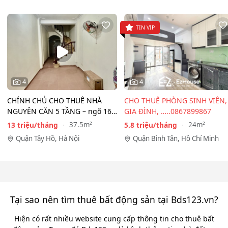
TIN VIP
4
4
CHÍNH CHỦ CHO THUÊ NHÀ
CHO THUÊ PHÒNG SINH VIÊN,
NGUYÊN CĂN 5 TẦNG – ngõ 167
GIA ĐÌNH, …..0867899867
Đồng Cổ, Tây Hồ
13 triệu/tháng
5.8 triệu/tháng
37.5m²
24m²
Quận Tây Hồ, Hà Nội
Quận Bình Tân, Hồ Chí Minh
Tại sao nên tìm thuê bất động sản tại Bds123.vn?
Hiện có rất nhiều website cung cấp thông tin cho thuê bất