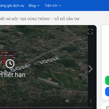
ảng giá dịch vụ
Blog
Tiện ích
ĐẤT HÀ NỘI "GIÁ VÙNG TRŨNG" – SỔ ĐỎ SẴN TAY
Slide tiếp th
n hết hạn