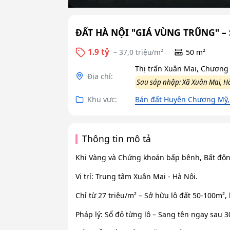
ĐẤT HÀ NỘI "GIÁ VÙNG TRŨNG" – 
1.9 tỷ
~ 37,0 triệu/m²
50 m²
Thị trấn Xuân Mai, Chương
Địa chỉ:
Sau sáp nhập: Xã Xuân Mai, H
Khu vực:
Bán đất Huyện Chương Mỹ,
Thông tin mô tả
Khi Vàng và Chứng khoán bấp bênh, Bất động
Vị trí: Trung tâm Xuân Mai - Hà Nội.
Chỉ từ 27 triệu/m² – Sở hữu lô đất 50-100m²,
Pháp lý: Sổ đỏ từng lô – Sang tên ngay sau 3