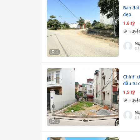
Bán đất
đẹp
1.6 tỷ
Huyện
Ng
Đă
3
Chính c
đầu tư c
1.5 tỷ
Huyện
Ng
Đă
3