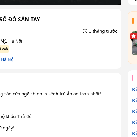
SỔ ĐỎ SẴN TAY
3 tháng trước
 Mỹ, Hà Nội
à Nội
 Hà Nội
Bá
 sản cửa ngõ chính là kênh trú ẩn an toàn nhất!
Bá
Bá
 hộ khẩu Thủ đô.
Bá
0 ngày!
Bá