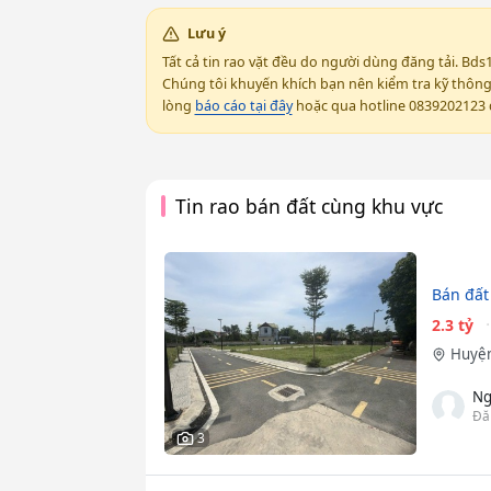
Lưu ý
Tất cả tin rao vặt đều do người dùng đăng tải. Bds
Chúng tôi khuyến khích bạn nên kiểm tra kỹ thông t
lòng
báo cáo tại đây
hoặc qua hotline 0839202123 đ
Tin rao bán đất cùng khu vực
Bán đất
2.3 tỷ
Huyện
Ng
Đă
3