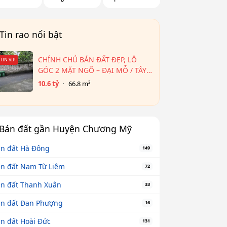
Tin rao nổi bật
CHÍNH CHỦ BÁN ĐẤT ĐẸP, LÔ
TIN VIP
GÓC 2 MẶT NGÕ – ĐẠI MỖ / TÂY
MỖ – CẠNH AEON HÀ ĐÔNG
10.6 tỷ
66.8 m²
Bán đất gần Huyện Chương Mỹ
n đất Hà Đông
149
n đất Nam Từ Liêm
72
n đất Thanh Xuân
33
n đất Đan Phượng
16
n đất Hoài Đức
131