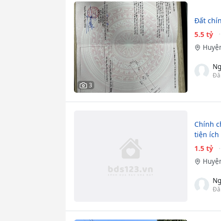
Đất chí
5.5 tỷ
Huyện
Ng
Đă
3
Chính c
tiện ích
1.5 tỷ
Huyện
Ng
Đă