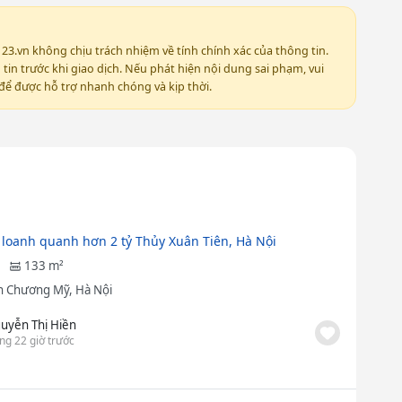
123.vn không chịu trách nhiệm về tính chính xác của thông tin.
in trước khi giao dịch. Nếu phát hiện nội dung sai phạm, vui
ể được hỗ trợ nhanh chóng và kịp thời.
 loanh quanh hơn 2 tỷ Thủy Xuân Tiên, Hà Nội
133 m²
 Chương Mỹ, Hà Nội
uyễn Thị Hiền
ng 22 giờ trước