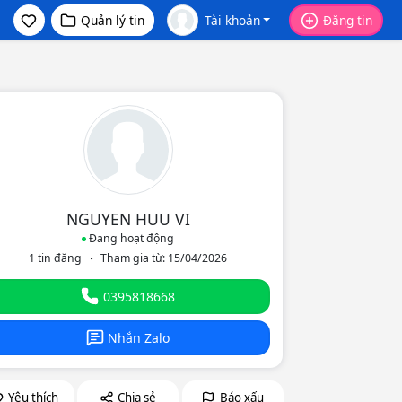
Quản lý tin
Tài khoản
Đăng tin
NGUYEN HUU VI
Đang hoạt động
1 tin đăng
Tham gia từ: 15/04/2026
eo
0395818668
Nhắn Zalo
Yêu thích
Chia sẻ
Báo xấu