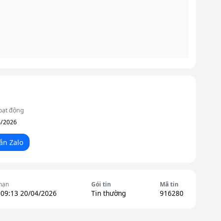
oạt động
4/2026
ắn Zalo
hạn
Gói tin
Mã tin
 09:13 20/04/2026
Tin thường
916280