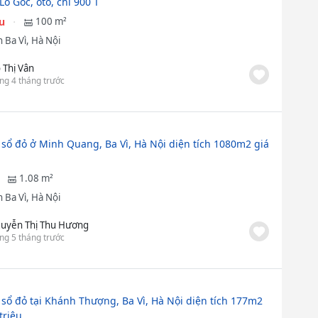
ô Góc, oto, chỉ 900 T
ệu
100 m²
 Ba Vì, Hà Nội
 Thị Vân
ng 4 tháng trước
 sổ đỏ ở Minh Quang, Ba Vì, Hà Nội diện tích 1080m2 giá
1.08 m²
 Ba Vì, Hà Nội
uyễn Thị Thu Hương
ng 5 tháng trước
 sổ đỏ tại Khánh Thượng, Ba Vì, Hà Nội diện tích 177m2
triệu