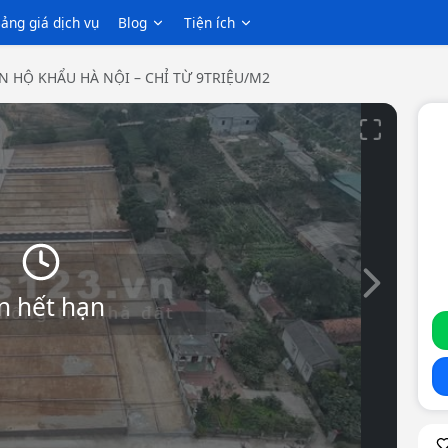
ảng giá dịch vụ
Blog
Tiện ích
N HỘ KHẨU HÀ NỘI – CHỈ TỪ 9TRIỆU/M2
Slide tiếp th
n hết hạn