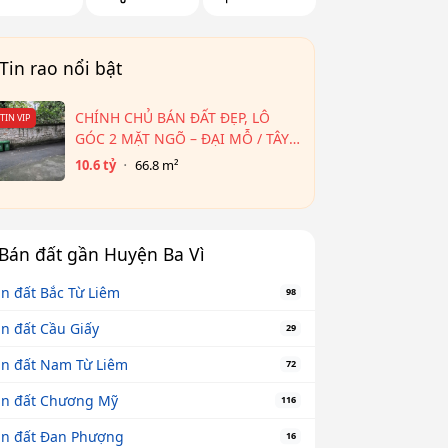
Tin rao nổi bật
CHÍNH CHỦ BÁN ĐẤT ĐẸP, LÔ
TIN VIP
GÓC 2 MẶT NGÕ – ĐẠI MỖ / TÂY
MỖ – CẠNH AEON HÀ ĐÔNG
10.6 tỷ
66.8 m²
Bán đất gần Huyện Ba Vì
n đất Bắc Từ Liêm
98
n đất Cầu Giấy
29
n đất Nam Từ Liêm
72
n đất Chương Mỹ
116
n đất Đan Phượng
16