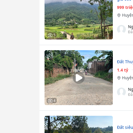
999 tri
Huyện
Ng
Đă
5
Đất Thu
1.4 tỷ
Huyện
Ng
Đă
4
Đất siêu