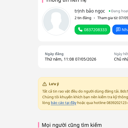
trịnh bảo ngọc
Đang hoạ
2 tin đăng
Tham gia từ: 07/0
0837208333
Nh
Ngày đăng
Ngày hế
Thứ năm, 11:08 07/05/2026
Chủ nhậ
Lưu ý
Tất cả tin rao vặt đều do người dùng đăng tải. Bds
Chúng tôi khuyến khích bạn nên kiểm tra kỹ thông t
lòng
báo cáo tại đây
hoặc qua hotline 0839202123 đ
Mọi người cũng tìm kiếm