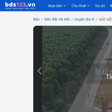
Mua bán
Cho thuê
Dự án
B
Bán
Bán đất Hà Nội
Huyện Ba Vì
ĐẤT NỀ
Slide trước
Ti