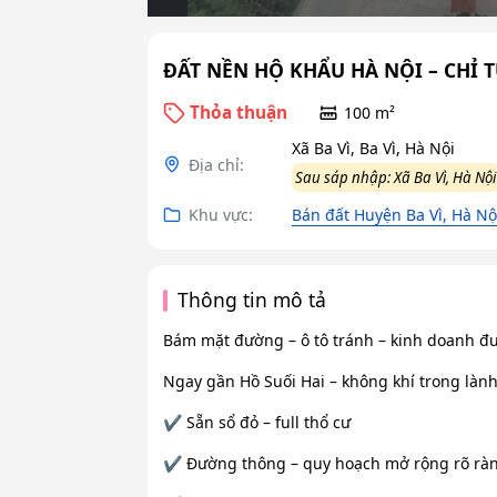
ĐẤT NỀN HỘ KHẨU HÀ NỘI – CHỈ 
Thỏa thuận
100 m²
Xã Ba Vì, Ba Vì, Hà Nội
Địa chỉ:
Sau sáp nhập: Xã Ba Vì, Hà Nội
Khu vực:
Bán đất Huyện Ba Vì, Hà Nộ
Thông tin mô tả
Bám mặt đường – ô tô tránh – kinh doanh đ
Ngay gần Hồ Suối Hai – không khí trong làn
✔️ Sẵn sổ đỏ – full thổ cư
✔️ Đường thông – quy hoạch mở rộng rõ rà