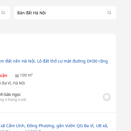
Bán đất Hà Nội
m đất nền Hà Nội. Lô đất thổ cư mặt đường DH30 rộng
huận
100 m²
 Ba Vì, Hà Nội
ịnh bảo ngọc
ng 3 tháng trước
 xã Cẩm Lĩnh, Đông Phượng, gần Vườn QG Ba Vì, UB xã,