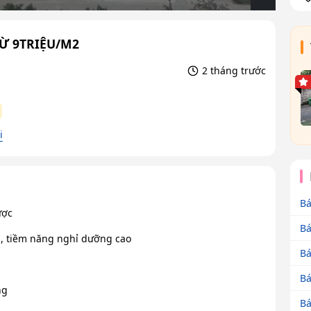
TỪ 9TRIỆU/M2
2 tháng trước
i
Bá
ược
Bá
h, tiềm năng nghỉ dưỡng cao
Bá
Bá
ng
Bá