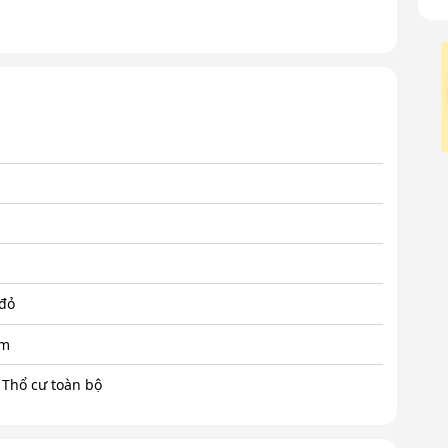
 đỏ
am
 Thổ cư toàn bộ