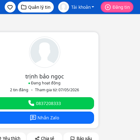
Quản lý tin
Tài khoản
Đăng tin
trịnh bảo ngọc
Đang hoạt động
2 tin đăng
Tham gia từ: 07/05/2026
eo
0837208333
Nhắn Zalo
Yêu thích
Chia sẻ
Báo xấu