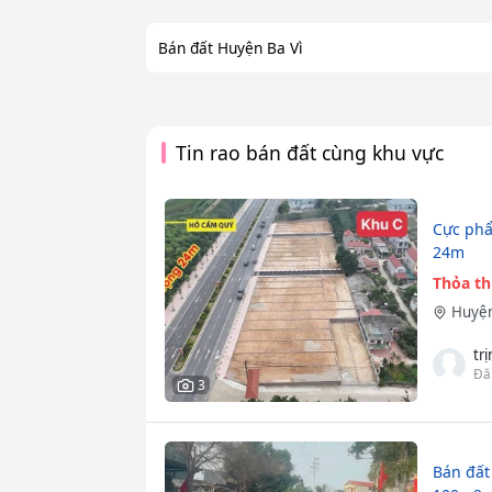
Bán đất Huyện Ba Vì
Tin rao bán đất cùng khu vực
Cực phẩ
24m
Thỏa t
Huyện
tr
Đă
3
Bán đất