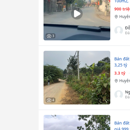
100m2, L
900 tri
Huyện
Đỗ
Đă
3
Bán đất
3,25 tỷ
3.3 tỷ
Huyện
Ng
Đă
4
Bán đất
giá 999 