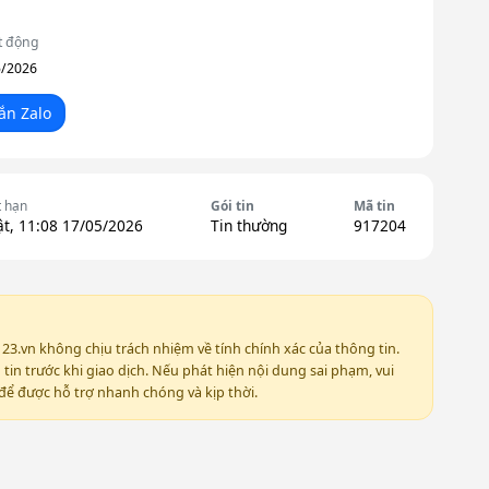
t động
5/2026
ắn Zalo
t hạn
Gói tin
Mã tin
t, 11:08 17/05/2026
Tin thường
917204
123.vn không chịu trách nhiệm về tính chính xác của thông tin.
in trước khi giao dịch. Nếu phát hiện nội dung sai phạm, vui
ể được hỗ trợ nhanh chóng và kịp thời.