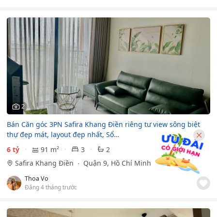
2
Bán Căn góc 3PN Safira Khang Điền riêng tư view sông biệt
thự đẹp mát, layout đẹp nhất, Sổ…
6 tỷ
91 m²
3
2
Safira Khang Điền
Quận 9, Hồ Chí Minh
Thoa Vo
Đăng 4 tháng trước