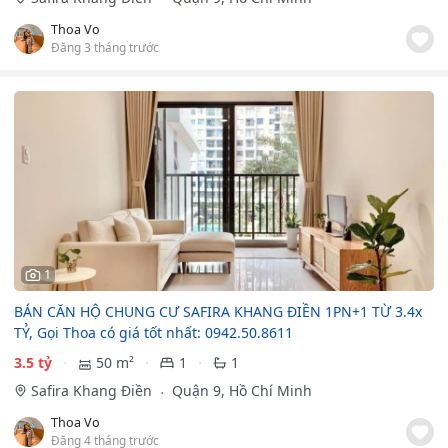
Thoa Vo
Đăng 3 tháng trước
1
BÁN CĂN HỘ CHUNG CƯ SAFIRA KHANG ĐIỀN 1PN+1 TỪ 3.4x
TỶ, Gọi Thoa có giá tốt nhất: 0942.50.8611
3.5 tỷ
50 m²
1
1
Safira Khang Điền
Quận 9, Hồ Chí Minh
Thoa Vo
Đăng 4 tháng trước