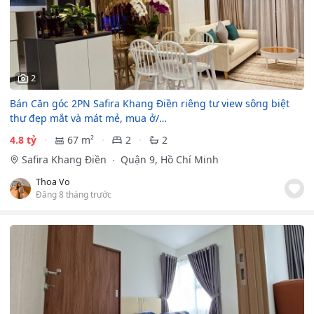
2
Bán Căn góc 2PN Safira Khang Điền riêng tư view sông biệt
thự đẹp mắt và mát mẻ, mua ở/…
4.8 tỷ
67 m²
2
2
Safira Khang Điền
Quận 9, Hồ Chí Minh
Thoa Vo
Đăng 8 tháng trước