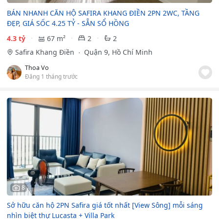
BÁN NHANH CĂN HỘ SAFIRA KHANG ĐIỀN 2PN 2WC, TẦNG
ĐẸP, GIÁ SỐC 4.25 TỶ - SẴN SỔ HỒNG
4.3 tỷ
67 m²
2
2
Safira Khang Điền
Quận 9, Hồ Chí Minh
Thoa Vo
Đăng 1 tháng trước
8
Sở hữu căn hộ 2PN Safira giá tốt nhất [View Sông] mỗi sáng
nhìn biệt thự Lucasta + Villa Park