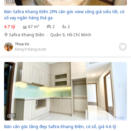
5
Bán Safira Khang Điền 2PN căn góc view sông giá siêu tốt, có
sổ vay ngân hàng thả ga
4.7 tỷ
67 m²
2
2
Safira Khang Điền
Quận 9, Hồ Chí Minh
Thoa Vo
Đăng 8 tháng trước
5
Bán căn góc tầng đẹp Safira Khang Điền, có sổ, giá 4.6 tỷ