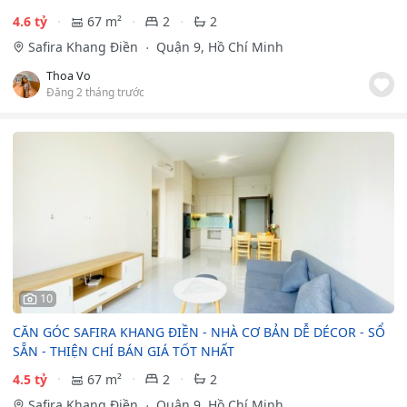
4.6 tỷ
67 m²
2
2
Safira Khang Điền
Quận 9, Hồ Chí Minh
Thoa Vo
Đăng 2 tháng trước
10
CĂN GÓC SAFIRA KHANG ĐIỀN - NHÀ CƠ BẢN DỄ DÉCOR - SỔ
SẴN - THIỆN CHÍ BÁN GIÁ TỐT NHẤT
4.5 tỷ
67 m²
2
2
Safira Khang Điền
Quận 9, Hồ Chí Minh