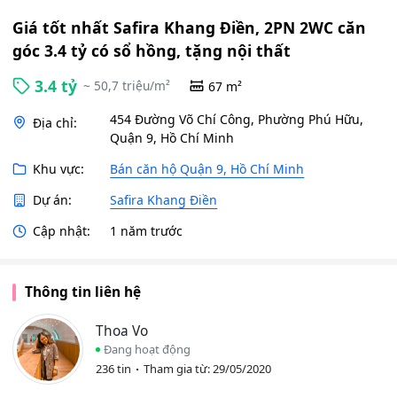
Giá tốt nhất Safira Khang Điền, 2PN 2WC căn
góc 3.4 tỷ có sổ hồng, tặng nội thất
3.4 tỷ
~ 50,7 triệu/m²
67 m²
454 Đường Võ Chí Công, Phường Phú Hữu,
Địa chỉ:
Quận 9, Hồ Chí Minh
Khu vực:
Bán căn hộ Quận 9, Hồ Chí Minh
Dự án:
Safira Khang Điền
Cập nhật:
1 năm trước
Thông tin liên hệ
Thoa Vo
Đang hoạt động
236 tin
Tham gia từ: 29/05/2020