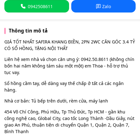
0942508611
Zalo
Thông tin mô tả
GIÁ TỐT NHẤT SAFIRA KHANG ĐIỀN, 2PN 2WC CĂN GÓC 3.4 TỶ
CÓ SỔ HỒNG, TẶNG NỘI THẤT
Liên hệ xem nhà và chọn căn ưng ý: 0942.50.8611 (không chín
bốn hai năm không tám sáu một một) em Thoa - hỗ trợ thủ
tục vay.
Sổ hồng cầm tay, dễ dàng vay thế chấp ở tất cả các ngân
hàng.
Nhà cơ bản: Tủ bếp trên dưới, rèm cửa, máy lạnh
454 Võ Chí Công, Phú Hữu, Tp Thủ Đức, Tp HCM - gần khu
công nghệ cao, Global City, cao tốc Long Thành -Dầu Giây, nút
giao An Phú, thuận tiện di chuyển Quận 1, Quận 2, Quận 7,
Bình Thạnh