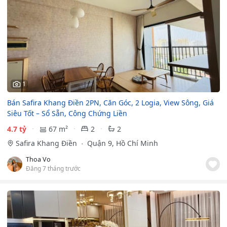
1
Bán Safira Khang Điền 2PN, Căn Góc, 2 Logia, View Sông, Giá
Siêu Tốt – Sổ Sẵn, Công Chứng Liền
4.7 tỷ
67 m²
2
2
Safira Khang Điền
Quận 9, Hồ Chí Minh
Thoa Vo
Đăng 7 tháng trước