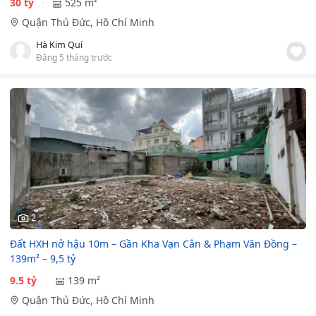
30 tỷ
525 m²
Quận Thủ Đức, Hồ Chí Minh
Hà Kim Quí
Đăng 5 tháng trước
2
Đất HXH nở hậu 10m – Gần Kha Vạn Cân & Phạm Văn Đồng –
139m² – 9,5 tỷ
9.5 tỷ
139 m²
Quận Thủ Đức, Hồ Chí Minh