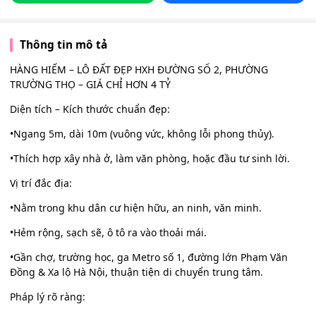
Thông tin mô tả
HÀNG HIẾM – LÔ ĐẤT ĐẸP HXH ĐƯỜNG SỐ 2, PHƯỜNG
TRƯỜNG THỌ – GIÁ CHỈ HƠN 4 TỶ
Diện tích – Kích thước chuẩn đẹp:
•Ngang 5m, dài 10m (vuông vức, không lỗi phong thủy).
•Thích hợp xây nhà ở, làm văn phòng, hoặc đầu tư sinh lời.
Vị trí đắc địa:
•Nằm trong khu dân cư hiện hữu, an ninh, văn minh.
•Hẻm rộng, sạch sẽ, ô tô ra vào thoải mái.
•Gần chợ, trường học, ga Metro số 1, đường lớn Phạm Văn
Đồng & Xa lộ Hà Nội, thuận tiện di chuyển trung tâm.
Pháp lý rõ ràng: