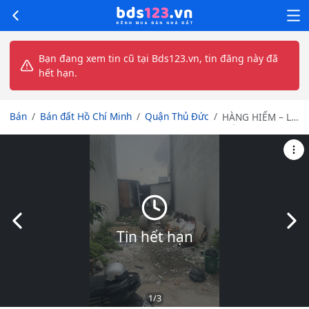
Bạn đang xem tin cũ tại Bds123.vn, tin đăng này đã
hết hạn.
Bán
Bán đất Hồ Chí Minh
Quận Thủ Đức
HÀNG HIẾM – LÔ
ĐẤT ĐẸP HXH
ĐƯỜNG SỐ 2,
PHƯỜNG
TRƯỜNG THỌ –
GIÁ CHỈ HƠN 4
TỶ
Slide trước
Slid
Tin hết hạn
1
/3