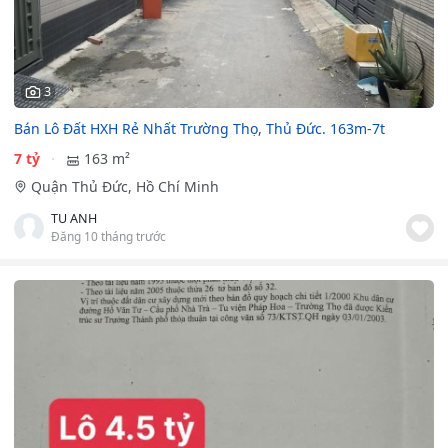
3
Bán Lô Đất HXH Rẻ Nhất Trường Thọ, Thủ Đức. 163m-7t
7 tỷ
163 m²
Quận Thủ Đức, Hồ Chí Minh
TU ANH
Đăng 10 tháng trước