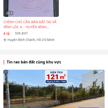
3
CHÍNH CHỦ CẦN BÁN ĐẤT TẠI XÃ
VĨNH LỘC A – HUYỆN BÌNH
CHÁNH
4 tỷ
506.8m²
Huyện Bình Chánh, Hồ Chí Minh
Tin rao bán đất cùng khu vực