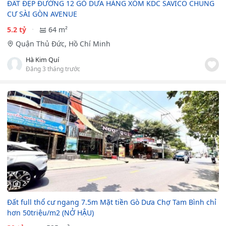
ĐẤT ĐẸP ĐƯỜNG 12 GÒ DƯA HÀNG XÓM KDC SAVICO CHUNG
CƯ SÀI GÒN AVENUE
5.2 tỷ
64 m²
Quận Thủ Đức, Hồ Chí Minh
Hà Kim Quí
Đăng 3 tháng trước
2
Đất full thổ cư ngang 7.5m Mặt tiền Gò Dưa Chợ Tam Bình chỉ
hơn 50triệu/m2 (NỞ HẬU)