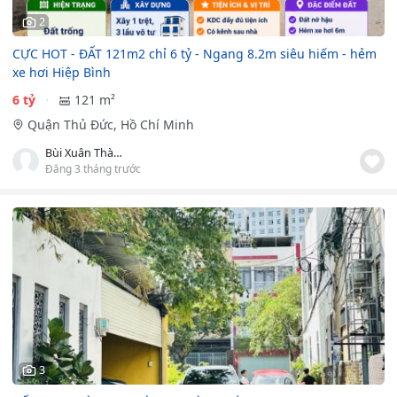
2
CỰC HOT - ĐẤT 121m2 chỉ 6 tỷ - Ngang 8.2m siêu hiếm - hẻm
xe hơi Hiệp Bình
6 tỷ
121 m²
Quận Thủ Đức, Hồ Chí Minh
Bùi Xuân Thành
Đăng 3 tháng trước
3