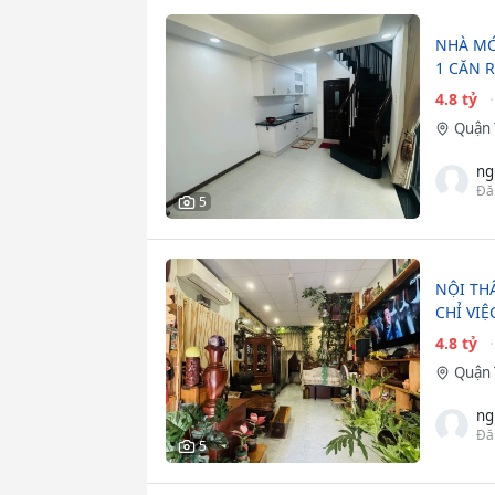
NHÀ MỚI
1 CĂN 
4.8 tỷ
Quận 
ng
Đă
5
NỘI TH
CHỈ VI
4.8 tỷ
Quận 
ng
Đă
5