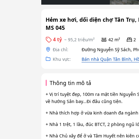
Hẻm xe hơi, dối diện chợ Tân Trụ, P
MS 045
4 tỷ
~ 95,2 triệu/m²
42 m²
2
Địa chỉ:
Đường Nguyễn Sỹ Sách, Phư
Khu vực:
Bán nhà Quận Tân Bình, Hồ
Thông tin mô tả
+ Vị trí tuyệt đẹp, 100m ra mặt tiền Nguyễn
về hướng Sân bay...Đi đâu cũng tiện.
+ Nhà thích hợp ở vừa kinh doanh đa ngành
+ Nhà 1 trệt, 1 lầu, đúc BTCT, 2 phòng ngủ lớ
+ Nhà Chủ xây để ở và Tâm Huyết nên kiên cố