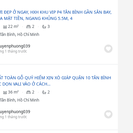
 ĐẸP Ở NGAY, HXH KHU VIP P4 TÂN BÌNH GẦN SÂN BAY,
RA MẶT TIỀN, NGANG KHỦNG 5.5M, 4
22 m²
2
3
Tân Bình, Hồ Chí Minh
uyenphuong039
ng 1 tháng trước
ẤT TOÀN GỖ QUÝ HIẾM XỊN XÒ GIÁP QUẬN 10 TÂN BÌNH
ỆC DỌN VALI VÀO Ở CÁCH…
36 m²
2
2
Tân Bình, Hồ Chí Minh
uyenphuong039
ng 1 tháng trước