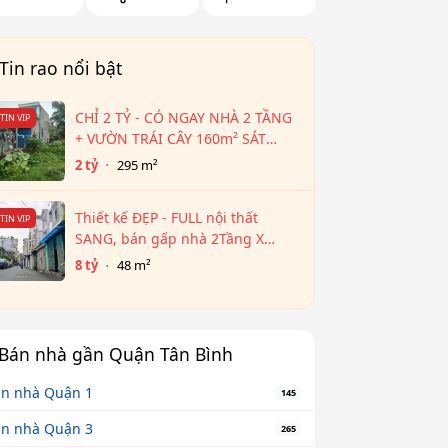
Tin rao nổi bật
CHỈ 2 TỶ - CÓ NGAY NHÀ 2 TẦNG
TIN VIP
+ VƯỜN TRÁI CÂY 160m² SÁT
VÁCH TP.HCM!
2 tỷ
295 m²
Thiết kế ĐẸP - FULL nội thất
TIN VIP
SANG, bán gấp nhà 2Tầng X
48m² - Hẻm 2 XE HƠI ra đg
8 tỷ
48 m²
Nguyễn Văn Trỗi
Bán nhà gần Quận Tân Bình
n nhà Quận 1
145
n nhà Quận 3
265