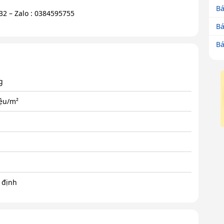
Bá
32 – Zalo : 0384595755
Bá
Bá
g
iệu/m²
 định