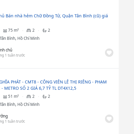
hủ Bán nhà hẻm Chữ Đồng Tử, Quận Tân Bình (cũ) giá
75 m²
2
2
Tân Bình, Hồ Chí Minh
ính chủ
ng 1 tuần trước
GHĨA PHÁT - CMT8 - CÔNG VIÊN LÊ THỊ RIÊNG - PHẠM
 - METRO SỐ 2 GIÁ 6,7 TỶ TL DT4X12,5
51 m²
2
2
Tân Bình, Hồ Chí Minh
ưởng
ng 1 tuần trước