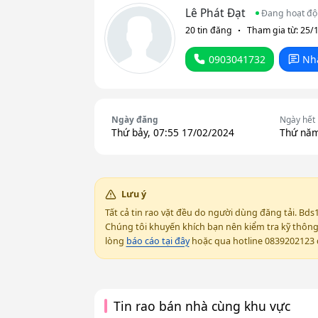
Lê Phát Đạt
Đang hoạt đ
20 tin đăng
Tham gia từ: 25/
0903041732
Nh
Ngày đăng
Ngày hết
Thứ bảy, 07:55 17/02/2024
Thứ năm
Lưu ý
Tất cả tin rao vặt đều do người dùng đăng tải. Bds
Chúng tôi khuyến khích bạn nên kiểm tra kỹ thông t
lòng
báo cáo tại đây
hoặc qua hotline 0839202123 đ
Tin rao bán nhà cùng khu vực