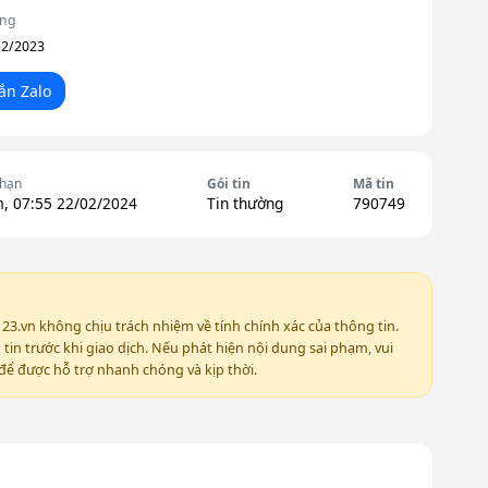
ộng
12/2023
ắn Zalo
 hạn
Gói tin
Mã tin
, 07:55 22/02/2024
Tin thường
790749
123.vn không chịu trách nhiệm về tính chính xác của thông tin.
in trước khi giao dịch. Nếu phát hiện nội dung sai phạm, vui
ể được hỗ trợ nhanh chóng và kịp thời.