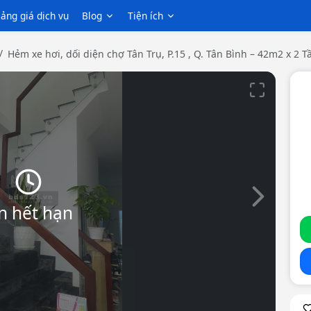
ảng giá dịch vụ
Blog
Tiện ích
Hẻm xe hơi, dối diện chợ Tân Trụ, P.15 , Q. Tân Bình – 42m2 x 2 T
Slide tiếp th
n hết hạn