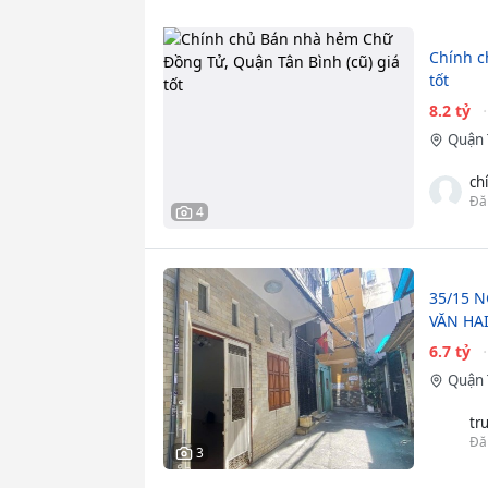
Chính c
tốt
8.2 tỷ
Quận 
ch
Đă
4
35/15 N
VĂN HAI
6.7 tỷ
Quận 
tr
Đă
3