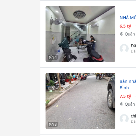
NHÀ MỚ
6.5 tỷ
Quận 
Đặ
Đă
4
Bán nhà
Bình
7.5 tỷ
Quận 
ch
Đă
8