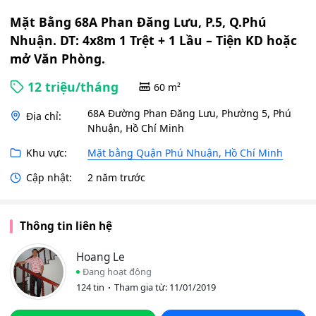
Tiện
KD
Mặt Bằng 68A Phan Đăng Lưu, P.5, Q.Phú
hoặ
Nhuận. DT: 4x8m 1 Trệt + 1 Lầu – Tiện KD hoặc
mở
mở Văn Phòng.
Văn
Phò
12 triệu/tháng
60 m²
68A Đường Phan Đăng Lưu, Phường 5, Phú
Địa chỉ:
Nhuận, Hồ Chí Minh
Khu vực:
Mặt bằng Quận Phú Nhuận, Hồ Chí Minh
Cập nhật:
2 năm trước
Thông tin liên hệ
Hoang Le
Đang hoạt động
124 tin
Tham gia từ: 11/01/2019