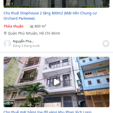
3
Cho thuê Shophouse 2 tầng 800m2 (Mặt tiền Chung cư
Orchard Parkview)
Thỏa thuận
800 m²
Quận Phú Nhuận, Hồ Chí Minh
Nguyễn Phan Thảo Anh
Đăng 3 tháng trước
8
Cho thuê mặt bằng tọa độ vàng khu Phan Xích Long