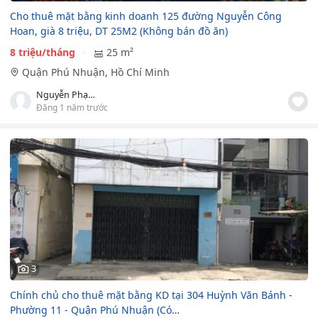
Cho thuê mặt bằng kinh doanh 125 đường Nguyễn Công
Hoan, già 8 triệu, DT 25M2 (Không bán đồ ăn)
8 triệu/tháng
25 m²
Quận Phú Nhuận, Hồ Chí Minh
Nguyễn Phạm Hoàng Giang
Đăng 1 năm trước
3
Chính chủ cho thuê mặt bằng KD tại 304 Huỳnh Văn Bánh -
Phường 11 - Quận Phú Nhuận (Có…