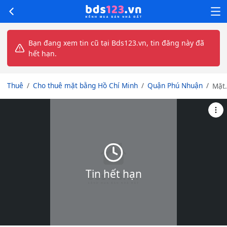
Bạn đang xem tin cũ tại Bds123.vn, tin đăng này đã
hết hạn.
Thuê
Cho thuê mặt bằng Hồ Chí Minh
Quận Phú Nhuận
Mặt
Bằn
68A
Pha
Đăn
Lưu,
P.5,
Q.P
Nhu
Tin hết hạn
DT:
4x8
1 Tr
+ 1
Lầu 