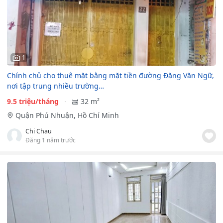
1
Chính chủ cho thuê mặt bằng mặt tiền đường Đặng Văn Ngữ,
nơi tập trung nhiều trường…
9.5 triệu/tháng
32 m²
Quận Phú Nhuận, Hồ Chí Minh
Chi Chau
Đăng 1 năm trước