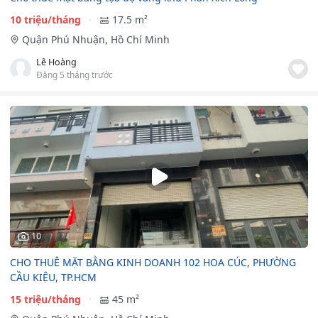
10 triệu/tháng
17.5 m²
Quận Phú Nhuận, Hồ Chí Minh
Lê Hoàng
Đăng 5 tháng trước
10
CHO THUÊ MẶT BẰNG KINH DOANH 102 HOA CÚC, PHƯỜNG
CẦU KIỆU, TP.HCM
15 triệu/tháng
45 m²