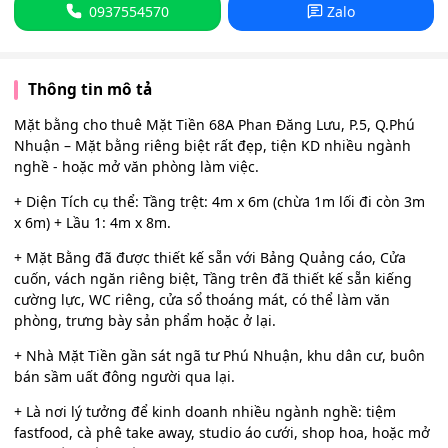
0937554570
Zalo
Thông tin mô tả
Mặt bằng cho thuê Mặt Tiền 68A Phan Đăng Lưu, P.5, Q.Phú
Nhuận – Mặt bằng riêng biệt rất đẹp, tiện KD nhiều ngành
nghề - hoặc mở văn phòng làm việc.
+ Diện Tích cụ thể: Tầng trệt: 4m x 6m (chừa 1m lối đi còn 3m
x 6m) + Lầu 1: 4m x 8m.
+ Mặt Bằng đã được thiết kế sẵn với Bảng Quảng cáo, Cửa
cuốn, vách ngăn riêng biệt, Tầng trên đã thiết kế sẵn kiếng
cường lực, WC riêng, cửa sổ thoáng mát, có thể làm văn
phòng, trưng bày sản phẩm hoặc ở lại.
+ Nhà Mặt Tiền gần sát ngã tư Phú Nhuận, khu dân cư, buôn
bán sầm uất đông người qua lại.
+ Là nơi lý tưởng để kinh doanh nhiều ngành nghề: tiệm
fastfood, cà phê take away, studio áo cưới, shop hoa, hoặc mở