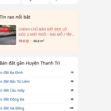
Tin rao nổi bật
CHÍNH CHỦ BÁN ĐẤT ĐẸP, LÔ
TIN VIP
GÓC 2 MẶT NGÕ – ĐẠI MỖ / TÂY
MỖ – CẠNH AEON HÀ ĐÔNG
10.6 tỷ
66.8 m²
Bán đất gần Huyện Thanh Trì
n đất Ba Đình
15
n đất Bắc Từ Liêm
98
n đất Cầu Giấy
29
n đất Đống Đa
46
n đất Hà Đông
149