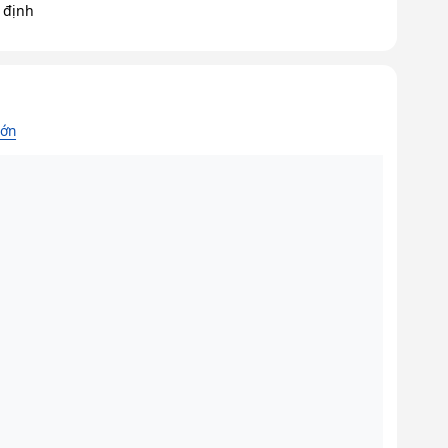
 định
lớn