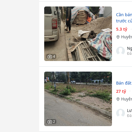
Cần bán
trước c
5.3 tỷ
Huyện
Ng
Đă
4
Bán đất
27 tỷ
Huyện
Lư
Đă
2