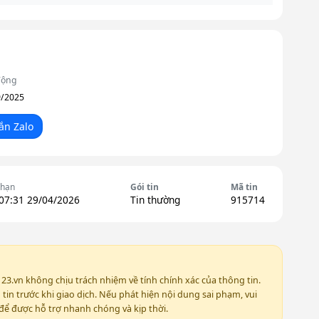
động
9/2025
ắn Zalo
 hạn
Gói tin
Mã tin
 07:31 29/04/2026
Tin thường
915714
123.vn không chịu trách nhiệm về tính chính xác của thông tin.
in trước khi giao dịch. Nếu phát hiện nội dung sai phạm, vui
ể được hỗ trợ nhanh chóng và kịp thời.