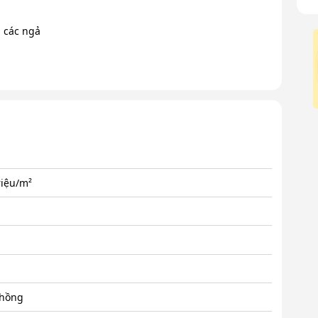
 các ngả
riệu/m²
 hồng