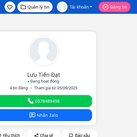
Quản lý tin
Tài khoản
Đăng tin
Lưu Tiến Đạt
Đang hoạt động
4 tin đăng
Tham gia từ: 05/09/2025
eo
0378489498
Nhắn Zalo
Yêu thích
Chia sẻ
Báo xấu