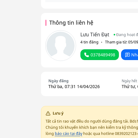
Thông tin liên hệ
Lưu Tiến Đạt
Đang hoạt 
4 tin đăng
Tham gia từ: 05/0
0378489498
Nh
Ngày đăng
Ngày hết
Thứ ba, 07:31 14/04/2026
Thứ tư,
Lưu ý
Tất cả tin rao vặt đều do người dùng đăng tải. Bds
Chúng tôi khuyến khích bạn nên kiểm tra kỹ thông t
lòng
báo cáo tại đây
hoặc qua hotline 0839202123 đ