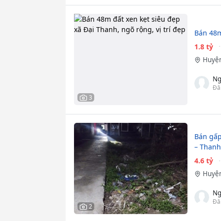
Bán 48m
1.8 tỷ
Huyện
Ng
Đă
3
Bán gấp
– Thanh
4.6 tỷ
Huyện
Ng
Đă
2