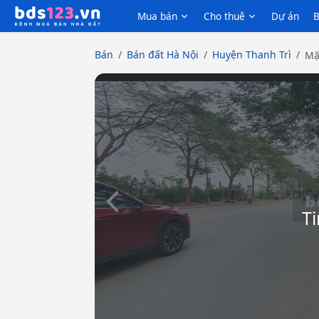
Mua bán
Cho thuê
Dự án
B
Bán
Bán đất Hà Nội
Huyện Thanh Trì
Mặ
Slide trước
Ti