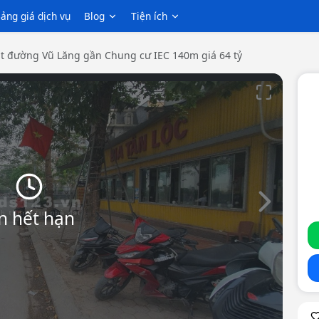
ảng giá dịch vụ
Blog
Tiện ích
t đường Vũ Lăng gần Chung cư IEC 140m giá 64 tỷ
Slide tiếp th
n hết hạn