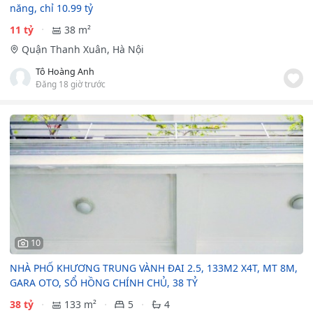
năng, chỉ 10.99 tỷ
11 tỷ
38 m²
Quận Thanh Xuân, Hà Nội
Tô Hoàng Anh
Đăng 18 giờ trước
10
NHÀ PHỐ KHƯƠNG TRUNG VÀNH ĐAI 2.5, 133M2 X4T, MT 8M,
GARA OTO, SỔ HỒNG CHÍNH CHỦ, 38 TỶ
38 tỷ
133 m²
5
4