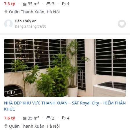
7.3 tỷ
35 m²
3
4
Quận Thanh Xuân, Hà Nội
Đào Thúy An
Đăng 2 tháng trước
3
NHÀ ĐẸP KHU VỰC THANH XUÂN – SÁT Royal City – HIẾM PHÂN
KHÚC
7.6 tỷ
35 m²
2
4
Quận Thanh Xuân, Hà Nội