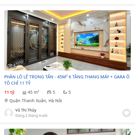
4
PHÂN LÔ LÊ TRỌNG TẤN - 45M² 6 TẦNG THANG MÁY + GARA Ô
TÔ CHỈ 11 TỶ
11 tỷ
45 m²
5
5
Quận Thanh Xuân, Hà Nội
Vũ Thị Thủy
Đăng 2 tháng trước