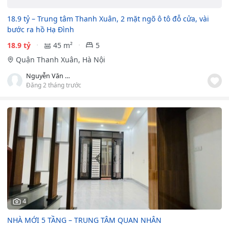
18.9 tỷ – Trung tâm Thanh Xuân, 2 mặt ngõ ô tô đỗ cửa, vài
bước ra hồ Hạ Đình
18.9 tỷ
45 m²
5
Quận Thanh Xuân, Hà Nội
Nguyễn Văn Điệp
Đăng 2 tháng trước
4
NHÀ MỚI 5 TẦNG – TRUNG TÂM QUAN NHÂN