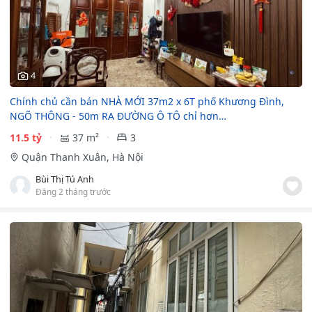
4
Chính chủ cần bán NHÀ MỚI 37m2 x 6T phố Khương Đình,
NGÕ THÔNG - 50m RA ĐƯỜNG Ô TÔ chỉ hơn…
11.5 tỷ
37 m²
3
Quận Thanh Xuân, Hà Nội
Bùi Thị Tú Anh
Đăng 2 tháng trước