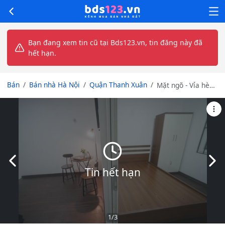
Bạn đang xem tin cũ tại Bds123.vn, tin đăng này đã
hết hạn.
Bán
Bán nhà Hà Nội
Quận Thanh Xuân
Mặt ngõ - Vỉa hè
ôtô tránh nhau -
Kinh doanh - Dòng
tiền khủng - Tương
lai sáng - Chốt
chốt
Slide trước
Slid
Tin hết hạn
1
/3