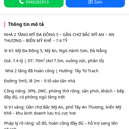
0946282913
Zalo
Thông tin mô tả
NHÀ 2 TẦNG MỸ ĐA ĐÔNG 5 – GẦN CHỢ BẮC MỸ AN – AN
THƯỢNG – BIỂN MỸ KHÊ – 7.4 TỶ
Vị trí: Mỹ Đa Đông 5, Mỹ An, Ngũ Hành Sơn, Đà Nẵng
Giá: 7.4 tỷ | DT: 70m² (4x17.5m, vuông vức, phân lô)
️ Nhà 2 tầng đã hoàn công | Hướng: Tây Tứ Trạch
Đường 5m5, lề 2m – ô tô vào tận nhà
Công năng: 3PN, 2WC, phòng thờ rộng, sân phơi, khách – bếp
đầy đủ, có phòng ngủ tầng trệt
Vị trí vàng: Gần chợ Bắc Mỹ An, phố Tây An Thượng, biển Mỹ
Khê – khu kinh doanh lưu trú cực hot
Pháp lý rõ ràng: sổ đỏ, hoàn công đầy đủ – hỗ trợ sang tên