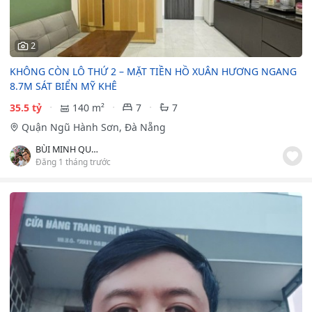
2
️️️KHÔNG CÒN LÔ THỨ 2 – MẶT TIỀN HỒ XUÂN HƯƠNG NGANG
8.7M SÁT BIỂN MỸ KHÊ ️
35.5 tỷ
140 m²
7
7
Quận Ngũ Hành Sơn, Đà Nẵng
BÙI MINH QUYNH
Đăng 1 tháng trước