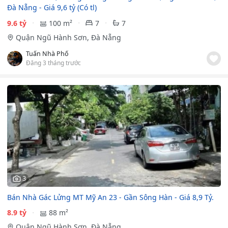
Đà Nẵng - Giá 9,6 tỷ (Có tl)
9.6 tỷ
100 m²
7
7
Quận Ngũ Hành Sơn, Đà Nẵng
Tuấn Nhà Phố
Đăng 3 tháng trước
3
Bán Nhà Gác Lửng MT Mỹ An 23 - Gần Sông Hàn - Giá 8,9 Tỷ.
8.9 tỷ
88 m²
Quận Ngũ Hành Sơn, Đà Nẵng