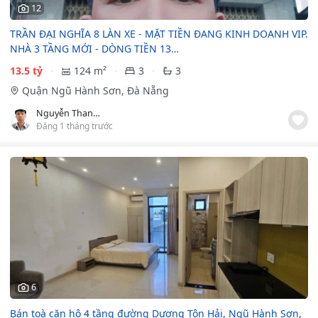
12
TRẦN ĐẠI NGHĨA 8 LÀN XE - MẶT TIỀN ĐANG KINH DOANH VIP.
NHÀ 3 TẦNG MỚI - DÒNG TIỀN 13…
13.5 tỷ
124 m²
3
3
Quận Ngũ Hành Sơn, Đà Nẵng
Nguyễn Thanh Hải
Đăng 1 tháng trước
6
Bán toà căn hộ 4 tầng đường Dương Tôn Hải, Ngũ Hành Sơn,