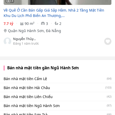
3
Về Quê Ở Cần Bán Gấp Giá Sập Hầm. Nhà 2 Tầng Mặt Tiền
Khu Du Lịch Phố Biển An Thượng,…
7.7 tỷ
90 m²
3
2
Quận Ngũ Hành Sơn, Đà Nẵng
Nguyễn Thủy Hoàng
Đăng 1 năm trước
Bán nhà mặt tiền gần Ngũ Hành Sơn
Bán nhà mặt tiền Cẩm Lệ
(64)
Bán nhà mặt tiền Hải Châu
(103)
Bán nhà mặt tiền Liên Chiểu
(42)
Bán nhà mặt tiền Ngũ Hành Sơn
(97)
Bán nhà mặt tiền Sơn Trà
(68)