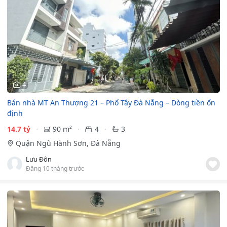
4
Bán nhà MT An Thượng 21 – Phố Tây Đà Nẵng – Dòng tiền ổn
định
14.7 tỷ
90 m²
4
3
Quận Ngũ Hành Sơn, Đà Nẵng
Lưu Đôn
Đăng 10 tháng trước