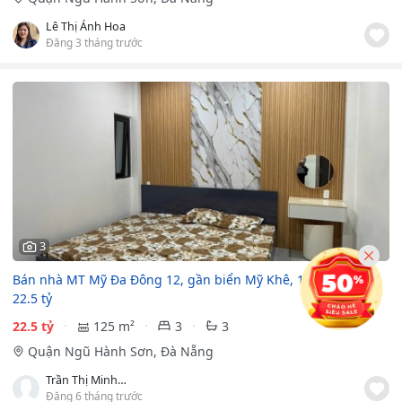
Lê Thị Ánh Hoa
Đăng 3 tháng trước
3
Bán nhà MT Mỹ Đa Đông 12, gần biển Mỹ Khê, 125m2, giá
22.5 tỷ
22.5 tỷ
125 m²
3
3
Quận Ngũ Hành Sơn, Đà Nẵng
Trần Thị Minh Thương
Đăng 6 tháng trước