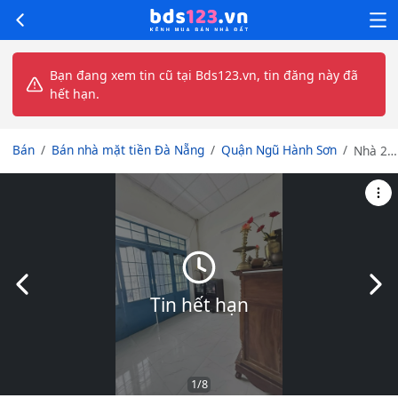
Bạn đang xem tin cũ tại Bds123.vn, tin đăng này đã
hết hạn.
Bán
Bán nhà mặt tiền Đà Nẵng
Quận Ngũ Hành Sơn
Nhà 2
Tầng
Mỹ Đa
Đông 5
– Gần
chợ
Bắc Mỹ
An – An
Slide trước
Slid
Thượng
Tin hết hạn
– Biển
Mỹ Khê
1
/8