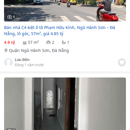
4
Bán nhà C4 kiệt ô tô Phạm Hữu Kính, Ngũ Hành Sơn – Đà
Nẵng, lô góc, 57m², giá 4.85 tỷ
4.9 tỷ
57 m²
2
1
Quận Ngũ Hành Sơn, Đà Nẵng
Lưu Đôn
Đăng 1 năm trước