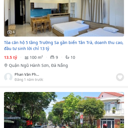
4
Tòa căn hộ 5 tầng Trường Sa gần biển Tân Trà, doanh thu cao,
đầu tư sinh lời chỉ 13 tỷ
13.5 tỷ
100 m²
9
10
Quận Ngũ Hành Sơn, Đà Nẵng
Phan Văn Phước
Đăng 1 năm trước