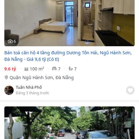
6
Bán toà căn hộ 4 tầng đường Dương Tôn Hải, Ngũ Hành Sơn,
Đà Nẵng - Giá 9,6 tỷ (Có tl)
9.6 tỷ
100 m²
7
7
Quận Ngũ Hành Sơn, Đà Nẵng
Tuấn Nhà Phố
Đăng 3 tháng trước