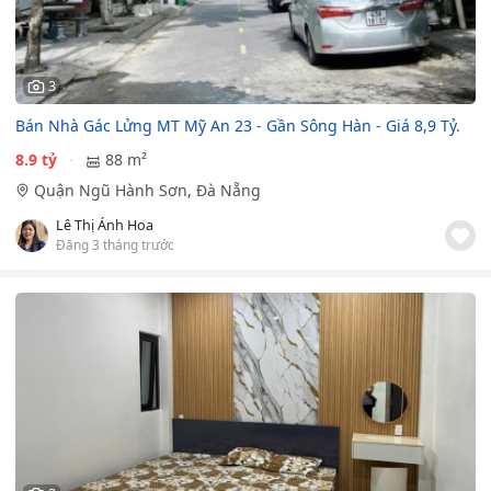
3
Bán Nhà Gác Lửng MT Mỹ An 23 - Gần Sông Hàn - Giá 8,9 Tỷ.
8.9 tỷ
88 m²
Quận Ngũ Hành Sơn, Đà Nẵng
Lê Thị Ánh Hoa
Đăng 3 tháng trước