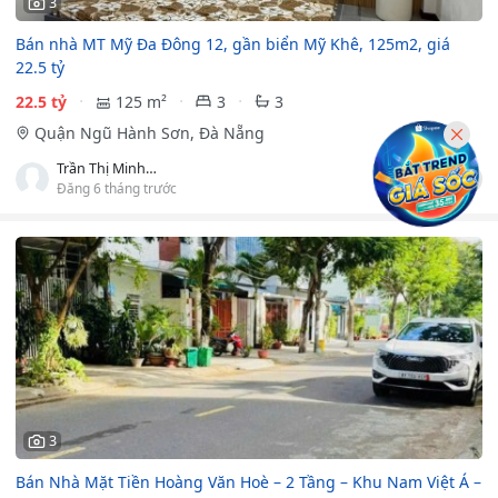
3
Bán nhà MT Mỹ Đa Đông 12, gần biển Mỹ Khê, 125m2, giá
22.5 tỷ
22.5 tỷ
125 m²
3
3
Quận Ngũ Hành Sơn, Đà Nẵng
Trần Thị Minh Thương
Đăng 6 tháng trước
3
Bán Nhà Mặt Tiền Hoàng Văn Hoè – 2 Tầng – Khu Nam Việt Á –