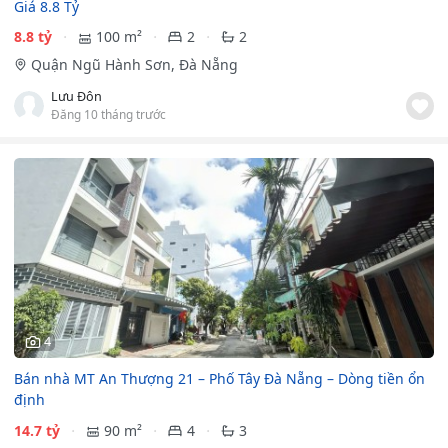
Giá 8.8 Tỷ
8.8 tỷ
100 m²
2
2
Quận Ngũ Hành Sơn, Đà Nẵng
Lưu Đôn
Đăng 10 tháng trước
4
Bán nhà MT An Thượng 21 – Phố Tây Đà Nẵng – Dòng tiền ổn
định
14.7 tỷ
90 m²
4
3