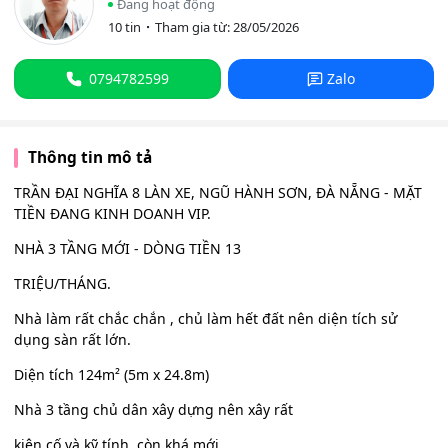
Đang hoạt động
10 tin
Tham gia từ: 28/05/2026
0794782599
Zalo
Thông tin mô tả
TRẦN ĐẠI NGHĨA 8 LÀN XE, NGŨ HÀNH SƠN, ĐÀ NẴNG - MẶT
TIỀN ĐANG KINH DOANH VIP.
NHÀ 3 TẦNG MỚI - DÒNG TIỀN 13
TRIỆU/THÁNG.
Nhà làm rất chắc chắn , chủ làm hết đất nên diện tích sử
dụng sàn rất lớn.
Diện tích 124m² (5m x 24.8m)
Nhà 3 tầng chủ dân xây dựng nên xây rất
kiên cố và kỹ tính, còn khá mới