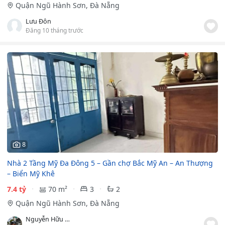
Quận Ngũ Hành Sơn, Đà Nẵng
Lưu Đôn
Đăng 10 tháng trước
8
Nhà 2 Tầng Mỹ Đa Đông 5 – Gần chợ Bắc Mỹ An – An Thượng
– Biển Mỹ Khê
7.4 tỷ
70 m²
3
2
Quận Ngũ Hành Sơn, Đà Nẵng
Nguyễn Hữu Chính