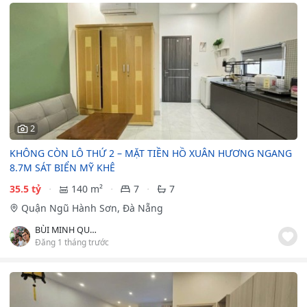
2
️️️KHÔNG CÒN LÔ THỨ 2 – MẶT TIỀN HỒ XUÂN HƯƠNG NGANG
8.7M SÁT BIỂN MỸ KHÊ ️
35.5 tỷ
140 m²
7
7
Quận Ngũ Hành Sơn, Đà Nẵng
BÙI MINH QUYNH
Đăng 1 tháng trước