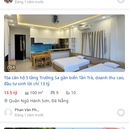
Đăng 1 năm trước
4
Tòa căn hộ 5 tầng Trường Sa gần biển Tân Trà, doanh thu cao,
đầu tư sinh lời chỉ 13 tỷ
13.5 tỷ
100 m²
9
10
Quận Ngũ Hành Sơn, Đà Nẵng
Phan Văn Phước
Đăng 1 năm trước