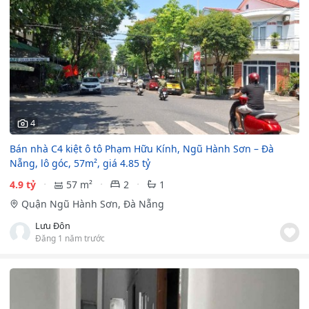
4
Bán nhà C4 kiệt ô tô Phạm Hữu Kính, Ngũ Hành Sơn – Đà
Nẵng, lô góc, 57m², giá 4.85 tỷ
4.9 tỷ
57 m²
2
1
Quận Ngũ Hành Sơn, Đà Nẵng
Lưu Đôn
Đăng 1 năm trước