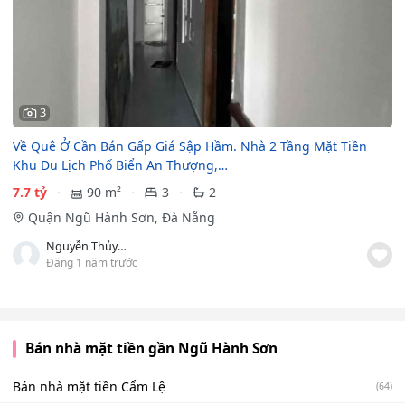
3
Về Quê Ở Cần Bán Gấp Giá Sập Hầm. Nhà 2 Tầng Mặt Tiền
Khu Du Lịch Phố Biển An Thượng,…
7.7 tỷ
90 m²
3
2
Quận Ngũ Hành Sơn, Đà Nẵng
Nguyễn Thủy Hoàng
Đăng 1 năm trước
Bán nhà mặt tiền gần Ngũ Hành Sơn
Bán nhà mặt tiền Cẩm Lệ
(64)