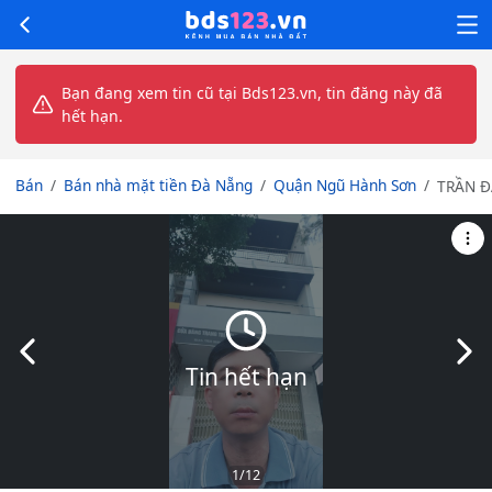
Bạn đang xem tin cũ tại Bds123.vn, tin đăng này đã
hết hạn.
Bán
Bán nhà mặt tiền Đà Nẵng
Quận Ngũ Hành Sơn
TRẦN Đ
NGHĨA 
XE - MẶ
ĐANG 
DOANH 
NHÀ 3 
MỚI - 
TIỀN 1
Slide trước
Slid
TRIỆU/
Tin hết hạn
1
/12