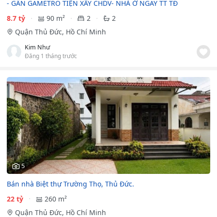
- GẦN GAMETRO TIỆN XÂY CHDV- NHÀ Ở NGAY TT TĐ
8.7 tỷ
90 m²
2
2
Quận Thủ Đức, Hồ Chí Minh
Kim Như
Đăng 1 tháng trước
5
Bán nhà Biệt thự Trường Thọ, Thủ Đức.
22 tỷ
260 m²
Quận Thủ Đức, Hồ Chí Minh