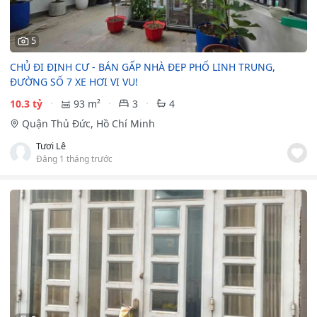
5
CHỦ ĐI ĐỊNH CƯ - BÁN GẤP NHÀ ĐẸP PHỐ LINH TRUNG,
ĐƯỜNG SỐ 7 XE HƠI VI VU! ️
10.3 tỷ
93 m²
3
4
Quận Thủ Đức, Hồ Chí Minh
Tươi Lê
Đăng 1 tháng trước