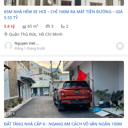
5
65M NHÀ HẺM XE HƠI – CHỈ 100M RA MẶT TIỀN ĐƯỜNG – GIÁ
5.55 TỶ
5.6 tỷ
65 m²
3
2
Quận Thủ Đức, Hồ Chí Minh
Nguyen Viet Lam
Đăng 1 tháng trước
4
ĐẤT TẶNG NHÀ CẤP 4 - NGANG 6M CÁCH VÕ VĂN NGÂN 100M