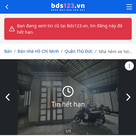
Bạn đang xem tin cũ tại Bds123.vn, tin đăng này đã
hết hạn.
Bán
Bán nhà Hồ Chí Minh
Quận Thủ Đức
Nhà hẻm xe hơi,
2 mặt tiền, cách
đường Hiệp Bình
200m
Slide trước
Slid
Tin hết hạn
1
/5