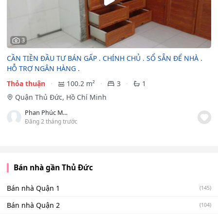
3
CẦN TIỀN ĐẦU TƯ BÁN GẤP . CHÍNH CHỦ . SỔ SẴN ĐỂ NHÀ .
HỖ TRỢ NGÂN HÀNG .
Thỏa thuận
100.2 m²
3
1
Quận Thủ Đức, Hồ Chí Minh
Phan Phúc Minh
Đăng 2 tháng trước
Bán nhà gần Thủ Đức
Bán nhà Quận 1
(145)
Bán nhà Quận 2
(104)