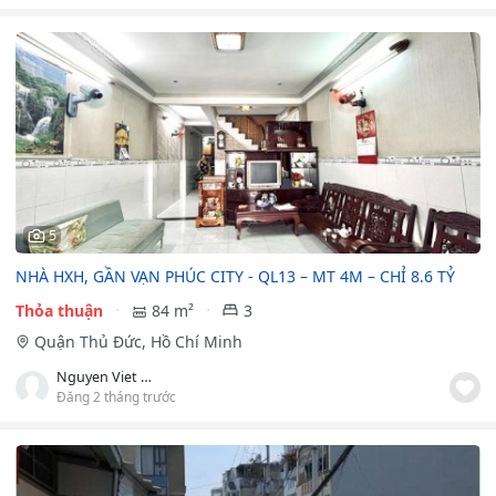
5
NHÀ HXH, GẦN VẠN PHÚC CITY - QL13 – MT 4M – CHỈ 8.6 TỶ
Thỏa thuận
84 m²
3
Quận Thủ Đức, Hồ Chí Minh
Nguyen Viet Lam
Đăng 2 tháng trước