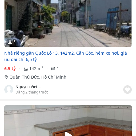
5
Nhà riêng gần Quốc Lộ 13, 142m2, Căn Góc, hẻm xe hơi, giá
ưu đãi chỉ 6,5 tỷ
6.5 tỷ
142 m²
1
Quận Thủ Đức, Hồ Chí Minh
Nguyen Viet Lam
Đăng 2 tháng trước