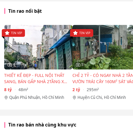
Tin rao nổi bật
TIN VIP
TIN VIP
4
5
THIẾT KẾ ĐẸP - FULL NỘI THẤT
CHỈ 2 TỶ - CÓ NGAY NHÀ 2 TẦ
SANG, BÁN GẤP NHÀ 2TẦNG X
VƯỜN TRÁI CÂY 160M² SÁT VÁ
48M² - HẺM 2 XE HƠI…
TP.HCM!
8 tỷ
2 tỷ
48m²
295m²
Quận Phú Nhuận, Hồ Chí Minh
Huyện Củ Chi, Hồ Chí Minh
Tin rao bán nhà cùng khu vực