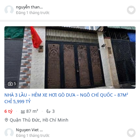
nguyễn thanh hải
Đăng 1 tháng trước
5
NHÀ 3 LẦU – HẺM XE HƠI GÒ DƯA – NGÔ CHÍ QUỐC – 87M²
CHỈ 5,999 TỶ
6 tỷ
87 m²
3
Quận Thủ Đức, Hồ Chí Minh
Nguyen Viet Lam
Đăng 1 tháng trước