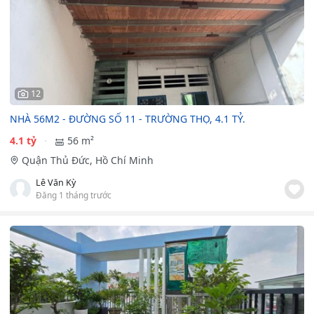
12
NHÀ 56M2 - ĐƯỜNG SỐ 11 - TRƯỜNG THỌ, 4.1 TỶ.
4.1 tỷ
56 m²
Quận Thủ Đức, Hồ Chí Minh
Lê Văn Kỳ
Đăng 1 tháng trước