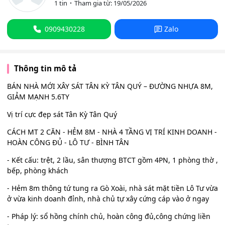
1 tin
Tham gia từ: 19/05/2026
0909430228
Zalo
Thông tin mô tả
BÁN NHÀ MỚI XÂY SÁT TÂN KỲ TÂN QUÝ – ĐƯỜNG NHỰA 8M,
GIẢM MẠNH 5.6TY
Vị trí cực đẹp sát Tân Kỳ Tân Quý
CÁCH MT 2 CĂN - HẺM 8M - NHÀ 4 TẦNG VỊ TRÍ KINH DOANH -
HOÀN CÔNG ĐỦ - LÔ TƯ - BÌNH TÂN
- Kết cấu: trệt, 2 lầu, sân thượng BTCT gồm 4PN, 1 phòng thờ ,
bếp, phòng khách
- Hẻm 8m thông tứ tung ra Gò Xoài, nhà sát mặt tiền Lô Tư vừa
ở vừa kinh doanh đỉnh, nhà chủ tự xây cứng cáp vào ở ngay
- Pháp lý: sổ hồng chính chủ, hoàn công đủ,công chứng liền