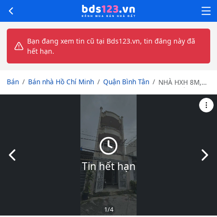
Bạn đang xem tin cũ tại Bds123.vn, tin đăng này đã
hết hạn.
Bán
Bán nhà Hồ Chí Minh
Quận Bình Tân
NHÀ HXH 8M,
NHÀ 4 TẦNG, VỊ
TRÍ KINH
DOANH, HOÀN
CÔNG ĐỦ, LÔ
TƯ, BÌNH TÂN,
GIÁ CHƯA TỚI
5.6TY
Slide trước
Slid
Tin hết hạn
1
/4