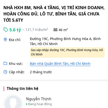
NHÀ HXH 8M, NHÀ 4 TẦNG, VỊ TRÍ KINH DOANH,
HOÀN CÔNG ĐỦ, LÔ TƯ, BÌNH TÂN, GIÁ CHƯA
TỚI 5.6TY
5.6 tỷ
~ 121,7 triệu/m²
46 m²
Đường 19C, Phường Bình Hưng Hòa A, Bình
Địa chỉ:
Tân, Hồ Chí Minh
Sau sáp nhập: Đường 19C, Phường Bình Hưng Hòa, Hồ
Chí Minh
Khu vực:
Bán nhà Quận Bình Tân, Hồ Chí Minh
Cập nhật:
2 tháng trước
Thông tin liên hệ
Nguyễn Thịnh
Đang hoạt động