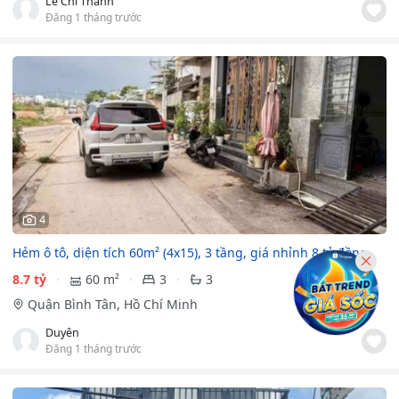
Lê Chí Thành
Đăng 1 tháng trước
4
Hẻm ô tô, diện tích 60m² (4x15), 3 tầng, giá nhỉnh 8 tỷ đồng
8.7 tỷ
60 m²
3
3
Quận Bình Tân, Hồ Chí Minh
Duyên
Đăng 1 tháng trước