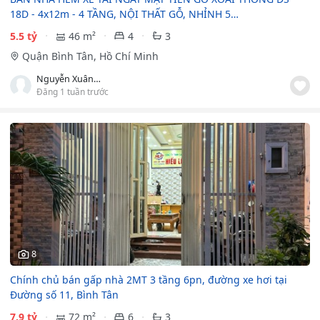
18D - 4x12m - 4 TẦNG, NỘI THẤT GỖ, NHỈNH 5…
5.5 tỷ
46 m²
4
3
Quận Bình Tân, Hồ Chí Minh
Nguyễn Xuân Khánh
Đăng 1 tuần trước
8
Chính chủ bán gấp nhà 2MT 3 tầng 6pn, đường xe hơi tại
Đường số 11, Bình Tân
7.9 tỷ
72 m²
6
3