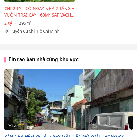
CHỈ 2 TỶ - CÓ NGAY NHÀ 2 TẦNG +
VƯỜN TRÁI CÂY 160M² SÁT VÁCH
TP.HCM!
2 tỷ
295m²
Huyện Củ Chi, Hồ Chí Minh
Tin rao bán nhà cùng khu vực
5
BÁN NHÀ HẺM XE TẢI NGAY MẶT TIỀN GÒ XOÀI THÔNG ĐS