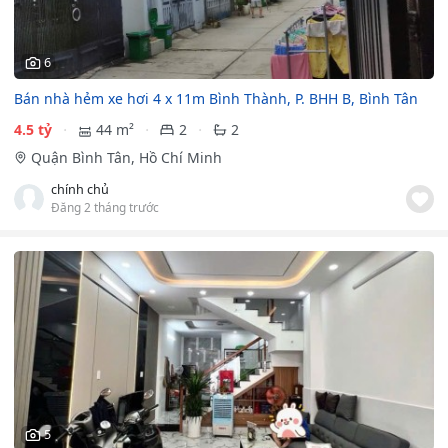
6
Bán nhà hẻm xe hơi 4 x 11m Bình Thành, P. BHH B, Bình Tân
4.5 tỷ
44 m²
2
2
Quận Bình Tân, Hồ Chí Minh
chính chủ
Đăng 2 tháng trước
5