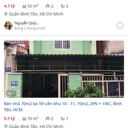
4.7 tỷ
52 m²
2
2
Quận Bình Tân, Hồ Chí Minh
Nguyễn Quỳnh Đào
Đăng 2 tháng trước
6
Bán nhà 70m2 tại 59 Liên khu 10 - 11, 70m2, 2PN + 1WC, Bình
Tân, HCM.
5.7 tỷ
70 m²
2
1
Quận Bình Tân, Hồ Chí Minh