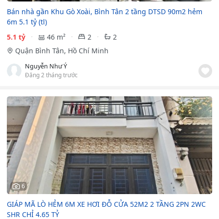
Bán nhà gần Khu Gò Xoài, Bình Tân 2 tầng DTSD 90m2 hẻm
6m 5.1 tỷ (tl)
5.1 tỷ
46 m²
2
2
Quận Bình Tân, Hồ Chí Minh
Nguyễn Như Ý
Đăng 2 tháng trước
6
GIÁP MÃ LÒ HẺM 6M XE HƠI ĐỖ CỬA 52M2 2 TẦNG 2PN 2WC
SHR CHỈ 4.65 TỶ