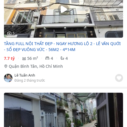
5
TẦNG FULL NỘI THẤT ĐẸP - NGAY HƯƠNG LỘ 2 - LÊ VĂN QUỚI
- SỔ ĐẸP VUÔNG VỨC - 56M2 - 4*14M
7.7 tỷ
56 m²
4
4
Quận Bình Tân, Hồ Chí Minh
Lê Tuấn Anh
Đăng 2 tháng trước