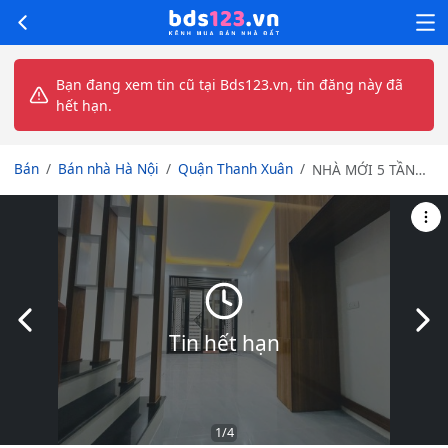
Bạn đang xem tin cũ tại Bds123.vn, tin đăng này đã
hết hạn.
Bán
Bán nhà Hà Nội
Quận Thanh Xuân
NHÀ MỚI 5 TẦNG
– TRUNG TÂM
QUAN NHÂN
Slide trước
Slid
Tin hết hạn
1
/4