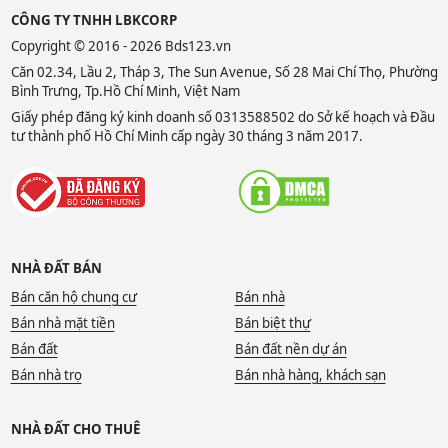
CÔNG TY TNHH LBKCORP
Copyright © 2016 - 2026 Bds123.vn
Căn 02.34, Lầu 2, Tháp 3, The Sun Avenue, Số 28 Mai Chí Thọ, Phường
Bình Trưng, Tp.Hồ Chí Minh, Việt Nam
Giấy phép đăng ký kinh doanh số 0313588502 do Sở kế hoạch và Đầu
tư thành phố Hồ Chí Minh cấp ngày 30 tháng 3 năm 2017.
NHÀ ĐẤT BÁN
Bán căn hộ chung cư
Bán nhà
Bán nhà mặt tiền
Bán biệt thự
Bán đất
Bán đất nền dự án
Bán nhà trọ
Bán nhà hàng, khách sạn
NHÀ ĐẤT CHO THUÊ