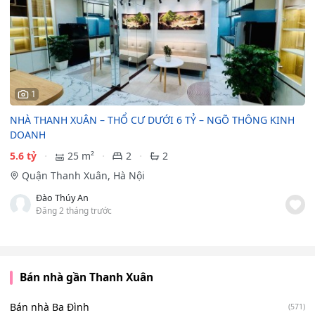
1
NHÀ THANH XUÂN – THỔ CƯ DƯỚI 6 TỶ – NGÕ THÔNG KINH
DOANH
5.6 tỷ
25 m²
2
2
Quận Thanh Xuân, Hà Nội
Đào Thúy An
Đăng 2 tháng trước
Bán nhà gần Thanh Xuân
Bán nhà Ba Đình
(571)