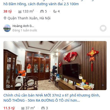
hồ Đầm Hồng, cách đường vành đai 2.5 100m
38 tỷ
133 m²
5
4
Quận Thanh Xuân, Hà Nội
Hoàng Anh 0982359900
Đăng 1 tuần trước
4
Chính chủ cần bán NHÀ MỚI 37m2 x 6T phố Khương Đình,
NGÕ THÔNG - 50m RA ĐƯỜNG Ô TÔ chỉ hơn…
11.5 tỷ
37 m²
3