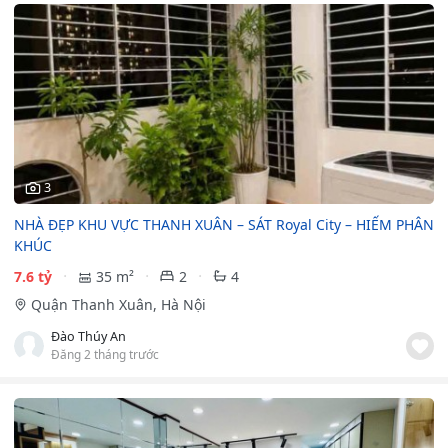
3
NHÀ ĐẸP KHU VỰC THANH XUÂN – SÁT Royal City – HIẾM PHÂN
KHÚC
7.6 tỷ
35 m²
2
4
Quận Thanh Xuân, Hà Nội
Đào Thúy An
Đăng 2 tháng trước