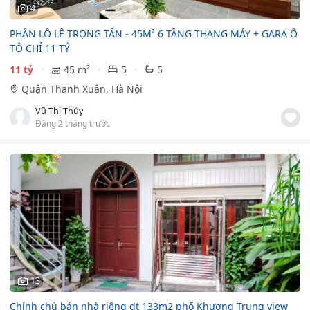
4
PHÂN LÔ LÊ TRỌNG TẤN - 45M² 6 TẦNG THANG MÁY + GARA Ô
TÔ CHỈ 11 TỶ
11 tỷ
45 m²
5
5
Quận Thanh Xuân, Hà Nội
Vũ Thị Thủy
Đăng 2 tháng trước
13
Chính chủ bán nhà riêng dt 133m2 phố Khương Trung view