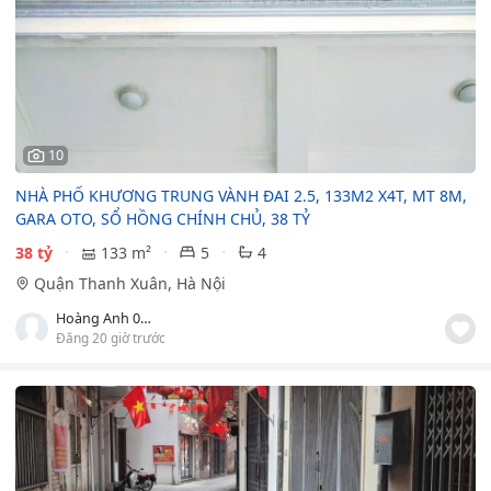
10
NHÀ PHỐ KHƯƠNG TRUNG VÀNH ĐAI 2.5, 133M2 X4T, MT 8M,
GARA OTO, SỔ HỒNG CHÍNH CHỦ, 38 TỶ
38 tỷ
133 m²
5
4
Quận Thanh Xuân, Hà Nội
Hoàng Anh 0982359900
Đăng 20 giờ trước