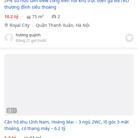
2PN Sở hữu tầm view công viên nội khu trực diện ga METRO
thượng đình siêu thoáng
10.2 tỷ
75 m²
2
Royal City
Quận Thanh Xuân, Hà Nội
hương quỳnh
Đăng 21 giờ trước
1
Căn hộ khu Lĩnh Nam, Hoàng Mai – 3 ngủ 2WC, lô góc 3 mặt
thoáng, có thang máy – 6.2 tỷ
6.2 tỷ
93 m²