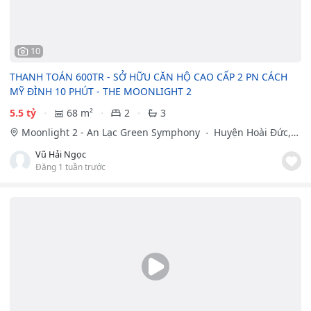
10
THANH TOÁN 600TR - SỞ HỮU CĂN HỘ CAO CẤP 2 PN CÁCH
MỸ ĐÌNH 10 PHÚT - THE MOONLIGHT 2
5.5 tỷ
68 m²
2
3
Moonlight 2 - An Lạc Green Symphony
Huyện Hoài Đức,
Hà Nội
Vũ Hải Ngọc
Đăng 1 tuần trước