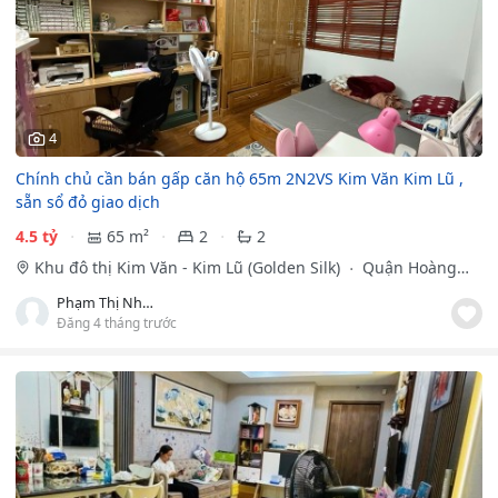
4
Chính chủ cần bán gấp căn hộ 65m 2N2VS Kim Văn Kim Lũ ,
sẵn sổ đỏ giao dịch
4.5 tỷ
65 m²
2
2
Khu đô thị Kim Văn - Kim Lũ (Golden Silk)
Quận Hoàng
Mai, Hà Nội
Phạm Thị Nhượng
Đăng 4 tháng trước