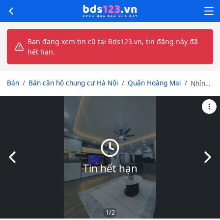
Bạn đang xem tin cũ tại Bds123.vn, tin đăng này đã
hết hạn.
Bán
Bán căn hộ chung cư Hà Nội
Quận Hoàng Mai
Nhỉnh
3 tỷ
chung
cư cao
cấp
căn
góc tại
Lĩnh
Slide trước
Slid
Nam,
Tin hết hạn
Hoàng
Mai,
diện
tích
112m,
1
/2