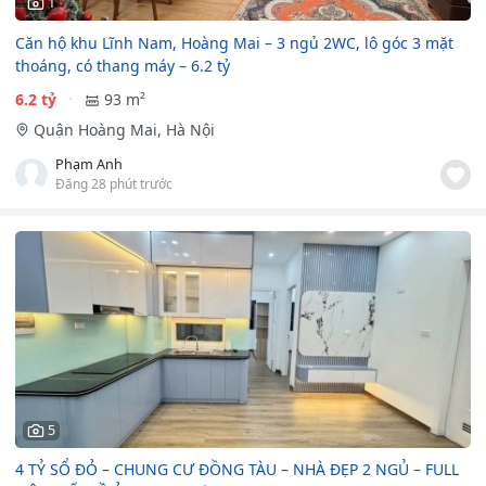
1
Căn hộ khu Lĩnh Nam, Hoàng Mai – 3 ngủ 2WC, lô góc 3 mặt
thoáng, có thang máy – 6.2 tỷ
6.2 tỷ
93 m²
Quận Hoàng Mai, Hà Nội
Phạm Anh
Đăng 28 phút trước
5
4 TỶ SỔ ĐỎ – CHUNG CƯ ĐỒNG TÀU – NHÀ ĐẸP 2 NGỦ – FULL