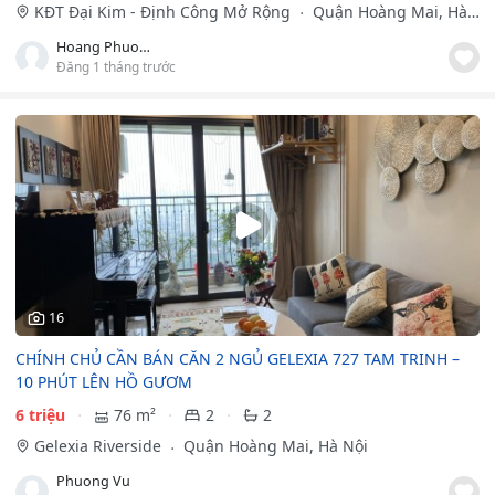
KĐT Đại Kim - Định Công Mở Rộng
Quận Hoàng Mai, Hà
Nội
Hoang Phuong
Đăng 1 tháng trước
16
CHÍNH CHỦ CẦN BÁN CĂN 2 NGỦ GELEXIA 727 TAM TRINH –
10 PHÚT LÊN HỒ GƯƠM
6 triệu
76 m²
2
2
Gelexia Riverside
Quận Hoàng Mai, Hà Nội
Phuong Vu