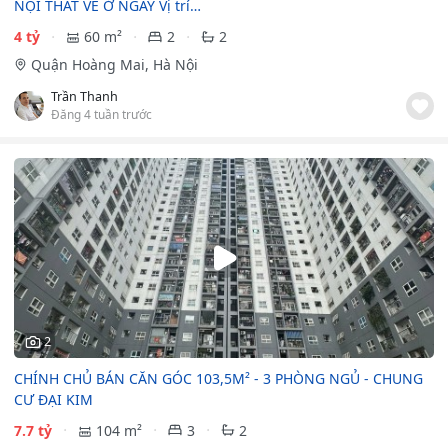
NỘI THẤT VỀ Ở NGAY Vị trí…
4 tỷ
60 m²
2
2
Quận Hoàng Mai, Hà Nội
Trần Thanh
Đăng 4 tuần trước
2
CHÍNH CHỦ BÁN CĂN GÓC 103,5M² - 3 PHÒNG NGỦ - CHUNG
CƯ ĐẠI KIM
7.7 tỷ
104 m²
3
2