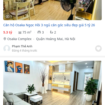
5
Căn hộ Osaka Ngọc Hồi 3 ngủ căn góc siêu đẹp giá 5 tỷ 26
5.3 tỷ
75 m²
3
2
Osaka Complex
Quận Hoàng Mai, Hà Nội
Phạm Thế Anh
Đăng 4 tháng trước
4