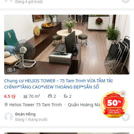
Đăng 4 giờ trước
3
Chung cư HELIOS TOWER – 75 Tam Trinh VỪA TẦM TÀI
CHÍNH*TẦNG CAO*VIEW THOÁNG ĐẸP*SẴN SỔ
6.5 tỷ
70 m²
2
2
Helios Tower 75 Tam Trinh
Quận Hoàng Mai, Hà Nội
Đoàn Hồng
Đăng 1 tháng trước