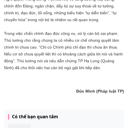
chỉnh đốn Đảng; ngăn chặn, đẩy lùi sự suy thoái về tư tưởng,
chính trị, đạo đức, lối sống, những biểu hiện “tự diễn biến”, “tự
chuyển hóa” trong nội bộ là nhiệm vụ rất quan trọng.
Trong việc chấn chỉnh đạo đức công vụ, xử lý cán bộ sai phạm,
Thủ tướng cho rằng chúng ta có nhiều cơ chế nhưng quyết tâm
chính trị chưa cao. “Chỉ có Chính phủ chỉ đạo thì chưa ăn thua.
Nếu cơ sở chưa quyết liệt thì có khoảng cách giữa lời nói và hành
động”. Thủ tướng nói và nêu dẫn chứng TP Hạ Long (Quảng
Ninh) đã cho thôi việc hai cán bộ ngủ gật khi tiếp dân.
Đức Minh (Pháp luật TP)
Có thể bạn quan tâm