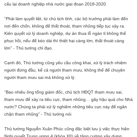
cấu lại doanh nghiệp nhà nước giai đoạn 2018-2020.
“Phải làm quyết liệt, từ chủ tịch tỉnh, các bộ trưởng phải làm đến
nơi đến chốn, không để thất thoát, tham nhũng tiếp tục xảy ra.
Kiên quyết xử lý doanh nghiệp, dự án thua lỗ ngàn tỉ không thể
phục hồi, nếu để kéo dài thì thiệt hại càng lớn, thất thoát càng
lớn” - Thủ tướng chỉ đạo.
Cạnh đó, Thủ tướng cũng yêu cầu công khai, xử lý trách nhiệm
người đứng đầu, kể cả người tham mưu, không thể để chuyện
người tham mưu sai mà không xử lý.
“Bao nhiêu ông tổng giám đốc, chủ tịch HĐQT tham mưu sai,
tham mưu để xảy ra tiêu cực, tham nhũng… gây hậu quả cho Nhà
nước? Chúng ta phải xử lý nghiêm những tiêu cực này để ngăn
chặn tham nhũng” - Thủ tướng nói.
Thủ tướng Nguyễn Xuân Phúc cũng đặc biệt lưu ý việc thực hiện
Nghị quyết Trung ương 4 (khóa XII) về tăng cường xây dựng,