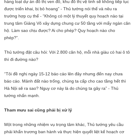
hàng loạt dự án đô thị ven đô, khu đô thị vệ tinh sẽ không tiếp tục
được triển khai, bị bỏ hoang” - Thủ tướng nói thế và nêu ra
trường hợp cụ thể - “Không có một lý thuyết quy hoạch nào tại
trung tâm Giảng Võ xây dựng chung cư 50 tầng với mấy ngàn căn
hộ. Làm sao chịu được? Ai cho phép? Quy hoạch nào cho
phép?”.
Thủ tướng đặt câu hỏi: Với 2.800 căn hộ, mỗi nhà giàu có hai ô tô
thì đi đường nào?
“Tôi đề nghị ngày 15-12 báo cáo lên đây nhưng đến nay chưa
báo cáo. Mảnh đất nào trống, chúng ta cấp cho cao tầng hết thì
Hà Nội sẽ ra sao? Nguy cơ này là do chúng ta gây ra” - Thủ
tướng nhấn mạnh.
Tham mưu sai cũng phải bị xử lý
Một trong những nhiệm vụ trọng tâm khác, Thủ tướng yêu cầu
phải khẩn trương ban hành và thực hiện quyết liệt kế hoạch cơ