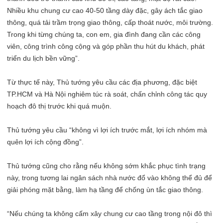
Nhiều khu chung cư cao 40-50 tầng dày đặc, gây ách tắc giao
thông, quá tải trầm trọng giao thông, cấp thoát nước, môi trường.
Trong khi từng chúng ta, con em, gia đình đang cần các công
viên, công trình công cộng và góp phần thu hút du khách, phát
triển du lịch bền vững”.
Từ thực tế này, Thủ tướng yêu cầu các địa phương, đặc biệt
TP.HCM và Hà Nội nghiêm túc rà soát, chấn chỉnh công tác quy
hoạch đô thị trước khi quá muộn.
Thủ tướng yêu cầu “không vì lợi ích trước mắt, lợi ích nhóm mà
quên lợi ích cộng đồng”.
Thủ tướng cũng cho rằng nếu không sớm khắc phục tình trạng
này, trong tương lai ngân sách nhà nước đổ vào không thể đủ để
giải phóng mặt bằng, làm hạ tầng để chống ùn tắc giao thông.
“Nếu chúng ta không cấm xây chung cư cao tầng trong nội đô thì